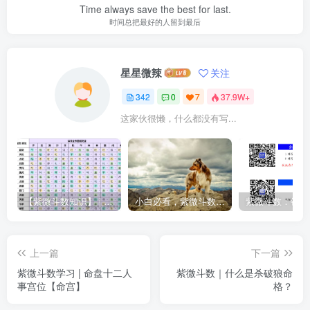
Time always save the best for last.
时间总把最好的人留到最后
星星微辣
关注
342
0
7
37.9W+
这家伙很懒，什么都没有写...
【紫微斗数知识】 | “庙旺得利平不陷”的含义
小白必看，紫微斗数入门书籍推荐！
上一篇
下一篇
紫微斗数学习 | 命盘十二人
紫微斗数｜什么是杀破狼命
事宫位【命宫】
格？