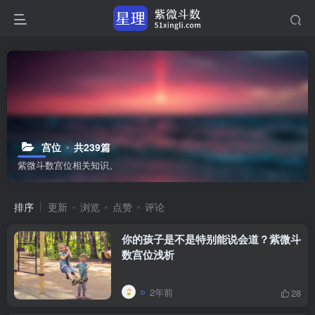
宫位
共239篇
紫微斗数宫位相关知识。
排序
更新
浏览
点赞
评论
你的孩子是不是特别能说会道？紫微斗
数宫位浅析
2年前
28