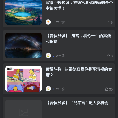
紫微斗数知识：福德宫看你的婚姻是否
幸福美满！
2年前
6
【宫位浅谈】| 身宫，看你一生的高低
和祸福
2年前
8
紫微斗数 | 从福德宫看你是享清福的命
嘛？
2年前
30
【宫位浅谈】| “兄弟宫” 论人脉机会