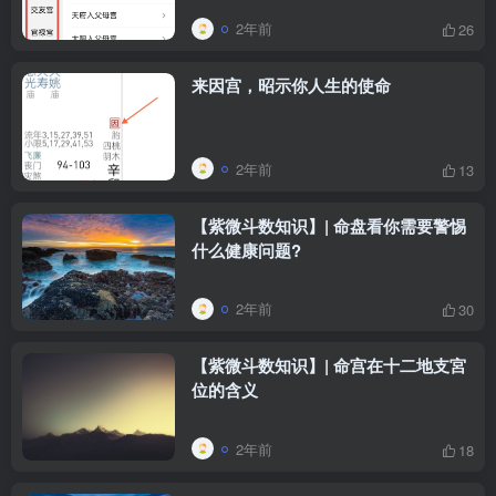
2年前
26
来因宫，昭示你人生的使命
2年前
13
【紫微斗数知识】| 命盘看你需要警惕
什么健康问题?
2年前
30
【紫微斗数知识】| 命宫在十二地支宮
位的含义
2年前
18