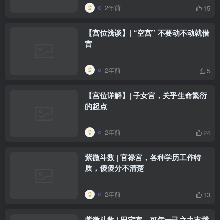
2年前
15
【宫位浅谈】| “空宫” 不要动不动就借
宫
2年前
5
【宫位详解】| 子女宫，关乎生命繁衍
的起点
2年前
24
紫微斗数 | 官禄宫，各种学历工作特
质，傻傻分不清楚
2年前
13
紫微斗数 | 田宅宫，可凭一己之力支撑