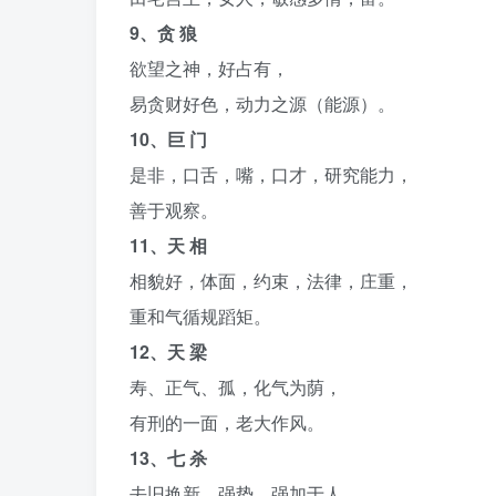
9、贪 狼
欲望之神，好占有，
易贪财好色，动力之源（能源）。
10、巨 门
是非，口舌，嘴，口才，研究能力，
善于观察。
11、天 相
相貌好，体面，约束，法律，庄重，
重和气循规蹈矩。
12、天 梁
寿、正气、孤，化气为荫，
有刑的一面，老大作风。
13、七 杀
去旧换新，强势，强加于人，