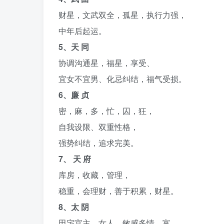
财星，文武双全，孤星，执行力强，
中年后起运。
5、天 同
协调沟通星，福星，享受、
宜女不宜男、化忌纠结，福气受损。
6、廉 贞
密，麻，多，忙，囚，狂，
自我设限、双重性格，
强势纠结，追求完美。
7、 天 府
库房，收藏，管理，
稳重，会理财，善于积累，财星。
8、太 阴
田宅宫主，女人，敏感多情，富。