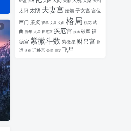
天同
天机
天梁
大限
天府
天相
命盘
夫妻宫
太阴
婚姻
子女宫
宫位
太阳
格局
廉贞
巨门
武
擎羊
桃花
文昌
文曲
2
疾厄宫
福
破军
曲
流年
火星
田宅宫
疾病
紫微斗数
财帛宫
德宫
紫微星
财
飞星
运
迁移宫
铃星
贪狼
陀罗