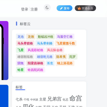
发布
开通会员
登录
注册
标签云
标签云
龙池
龙德
魁钺凶冲格
马落空亡格
龙池
龙德
魁钺凶冲格
马落空亡格
马头带箭格
马头带剑格
飞星紫微斗数
马头带箭格
马头带剑格
飞星紫微斗数
飞星
风流彩杖格
风云际会格
飞星
风流彩杖格
风云际会格
雄宿朝垣格
雄宿乾元格
陈希夷
陀罗
雄宿朝垣格
雄宿乾元格
陈希夷
陀罗
阴煞
阳梁昌禄格
长生
锦上添花格
阴煞
阳梁昌禄格
长生
锦上添花格
铃星
铃昌陀武格
铃星
铃昌陀武格
标签
命宫
兄弟宫
七杀
主星
个性
中州派
化忌
四化