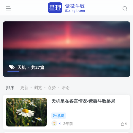
天机
共27篇
排序
更新
浏览
点赞
评论
天机星在各宫情况-紫微斗数格局
格局
3年前
5