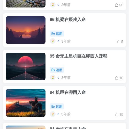
3年前
23
96 机梁在辰戌入命
运用
3年前
5
95 命无主星机巨在卯酉入迁移
运用
3年前
10
94 机巨在卯酉入命
运用
3年前
15
91 天机在丑未入命