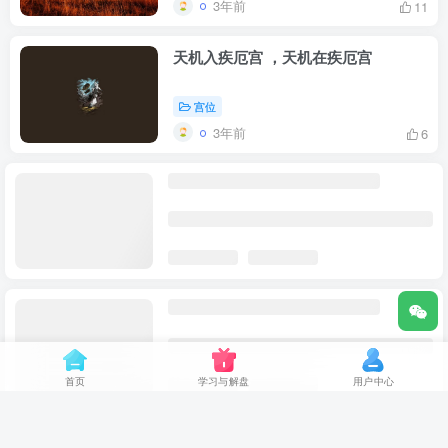
3年前
11
天机入疾厄宫 ，天机在疾厄宫
宫位
3年前
6
天机星入命宫，天机星在命宫
宫位
3年前
13
紫微斗数命宫天机
宫位
首页
学习与解盘
用户中心
3年前
23
天机入兄弟宫，天机在兄弟宫