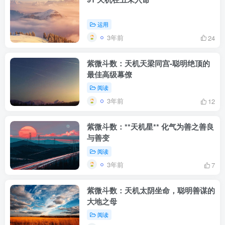
运用
3年前
24
紫微斗数：天机天梁同宫-聪明绝顶的
最佳高级幕僚
阅读
3年前
12
紫微斗数：**天机星** 化气为善之善良
与善变
阅读
3年前
7
紫微斗数：天机太阴坐命，聪明善谋的
大地之母
阅读