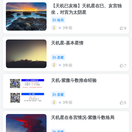
【天机巳亥格】天机星在巳、亥宫独
坐，对宫为太阴星
格局
3年前
9
天机星-基本星情
星耀
3年前
7
天机-紫微斗数推命经验
星耀
3年前
5
天机星在各宫情况-紫微斗数格局
星耀