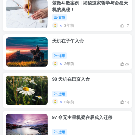
紫微斗数案例 | 揭秘道家哲学与命盘天
机的奥秘！
案例
3年前
17
天机在子午入命
运用
3年前
26
98 天机在巳亥入命
运用
3年前
14
97 命无主星机梁在辰戌入迁移
运用