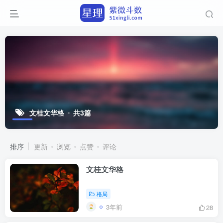
文桂文华格
共3篇
排序
更新
浏览
点赞
评论
文桂文华格
格局
3年前
28