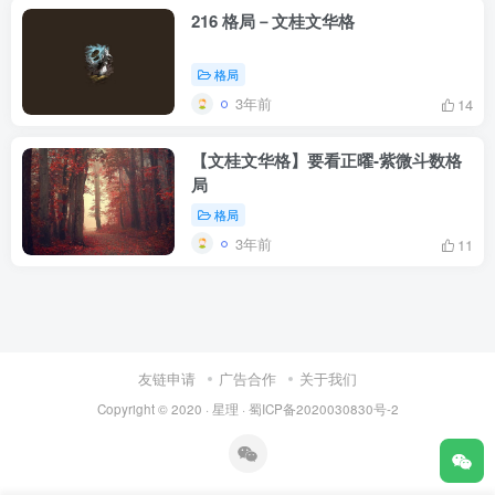
216 格局－文桂文华格
格局
3年前
14
【文桂文华格】要看正曜-紫微斗数格
局
格局
3年前
11
友链申请
广告合作
关于我们
Copyright © 2020 ·
星理
·
蜀ICP备2020030830号-2