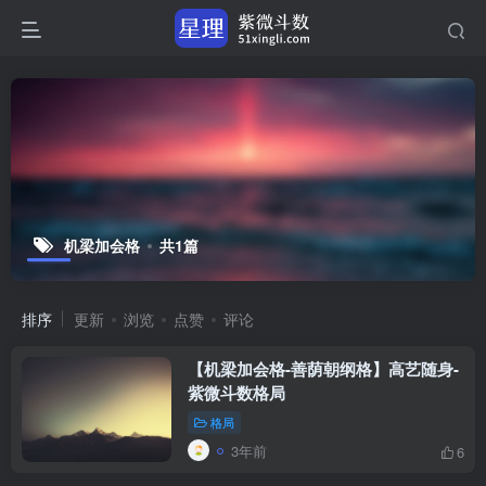
机梁加会格
共1篇
排序
更新
浏览
点赞
评论
【机梁加会格-善荫朝纲格】高艺随身-
紫微斗数格局
格局
3年前
6