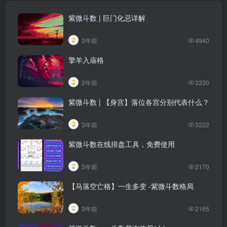
紫微斗数 | 巨门化忌详解
3年前
4940
擎羊入庙格
2年前
3330
紫微斗数 | 【身宫】落位各宫分别代表什么？
3年前
3222
紫微斗数在线排盘工具，免费使用
3年前
2170
【马落空亡格】一生多变 -紫微斗数格局
3年前
2165