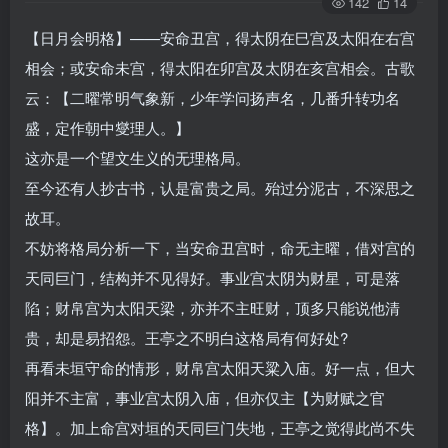
142
14
【日月会明格】——安命丑宫，得太阴在巳宫及太阳在右宫
相会；或安命未宫，得太阳在卯宫及太阴在亥宫相会。古歌
云：【二曜常明气象新，少年学问扬声名，几番升转功名
盛，定作朝中燮理人。】
这亦是一个望文生义的无理格局。
至今还有人抄古书，认是富贵之局。殆过分泥古，不深思之
故耳。
不妨将格局分析一下，当安命丑宫时，命无主曜，借对宫的
天同巨门，结构并不见得好。事业宫太阴为财星，可是落
陷；财帛宫为太阳天梁，亦并不主旺财，顶多只能说他清
贵，却是易招怨。王亭之不明白这格局有何好处?
再看未垣守命的情形，财帛宫太阳天粱入庙。好一点，但大
阳并不主富，事业宫太阴入庙，但亦仅主【为财赋之官
格】。加上命宫对垣的天同巨门失地，王亭之觉得此尚不失