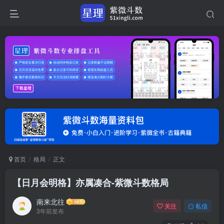
首页
格局
正文
【日月会明格】亦属凑合-紫微斗数格局
南来北往
关注
私信
3年前发布