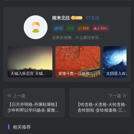
南来北往
关注
52
0
866
2.8W+
这家伙很懒，什么都没有写...
天钺入疾厄宫 天钺在疾厄宫
紫微斗数—迁移宫 四化飞星
上一篇
下一篇
【日月并明格-丹墀桂墀格】
【铃贪格-火贪格-火铃贪格-
少年时即以学问扬名-紫微斗
贪铃朝垣-贪铃相逢格-三合
数格局
火贪格-贪火相逢格】-
相关推荐