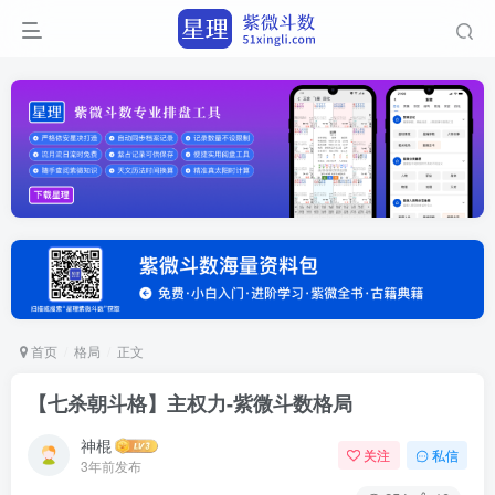
首页
格局
正文
【七杀朝斗格】主权力-紫微斗数格局
神棍
关注
私信
3年前发布