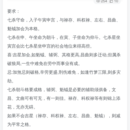
254
10
要求：
七杀守命，入子午寅申宫，与禄存、科权禄、左右、昌曲、
魁钺加会为本格。
七杀在申、午坐命为朝斗，在寅、子坐命为仰斗。七杀星坐
寅宫会比七杀星坐申宫的社会地位来得高些。
喜:吉星加会,如魁钺、辅弼、其格更高,昌曲则多迁动,但属杀
破狼局,一生中难免在劳中而事业有成。
忌:加煞忌则破格,辛劳更盛,刑伤难免，如逢竹箩三限,则多灾
劫。
七杀朝斗格要成格，辅弼、魁钺是必要的辅助须俱备，文
昌、文曲可有可无，有一则佳。禄存、科权禄等有则锦上添
花，无亦无碍。
如果不会吉星（禄存、科权禄、左右、昌曲、魁钺），则减
为平常之格。