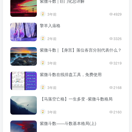
紫微斗数 | 巨门化忌详解
3年前
4929
擎羊入庙格
2年前
3326
紫微斗数 | 【身宫】落位各宫分别代表什么？
3年前
3219
紫微斗数在线排盘工具，免费使用
3年前
2168
【马落空亡格】一生多变 -紫微斗数格局
3年前
2160
紫微斗数——斗数基本格局(上)