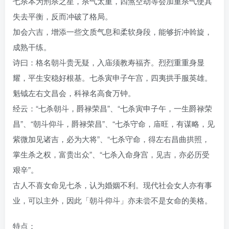
七杀本为刑杀之星，杀气太重，四煞空劫等会加重杀气使其
失去平衡，反而冲破了格局。
加会六吉，增添一些文质气息和柔软身段，能够折冲斡旋，
成熟干练。
诗曰：格名朝斗贵无疑，入庙须教寿福齐。烈烈重重身显
耀，平生安稳好根基。七杀寅申子午宫，四夷拱手服英雄。
魁钺左右文昌会，科禄名高食万钟。
经云：“七杀朝斗，爵禄荣昌”、“七杀寅申子午，一生爵禄荣
昌”、“朝斗仰斗，爵禄荣昌”、“七杀守命，庙旺，有谋略，见
紫微加见诸吉，必为大将”、“七杀守命，得左右昌曲拱照，
掌生杀之权，富贵出众”、“七杀入命身宫，见吉，亦必历受
艰辛”。
古人不喜女命见七杀，认为婚姻不利。现代社会女人亦有事
业，可以主外，因此「朝斗仰斗」亦未尝不是女命的美格。
特点：