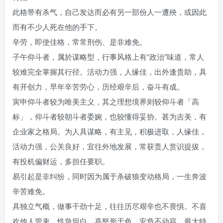
此格带有杀气，自己发达而必有另一部份人一遭殃，或因此
而有不少人死在他的手下。
辛劳，即使佳格，常常刑伤、是非难免。
子午仰斗者，属於谋略型，行事风格上有“政治”味道，常人
较难完全掌握其行径。活动力强，人缘佳，出外逢贵助，具
有开创力，早年辛苦劳心，历经艰辛后，奋斗有成。
寅申仰斗者较为唯美主义，其之理想境界则较仰斗者「高
标」，仰斗者较朝斗者委婉，也较懂得妥协。甚为吉美，有
企业家之格局。为人具谋略，有主见，积极进取，人缘佳，
活动力强，公关良好，宜往外地发展，常获贵人赏识提拔，
有投机偏财运，多担任要职。
易引起是非纠纷，同时因为属于杀破狼变动格局，一生奔波
辛苦难免。
具独立气概，做事干劲十足，往往历尽艰辛也不畏惧。不喜
欢他人管束。性急坦白，喜怒形于色，安危不动容，最大特