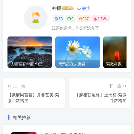
神棍
关注
53
0
937
3.7W+
这家伙很懒，什么都没有写...
夫妻宫有华盖 旬空 截空
天刑星在夫妻宫
上一篇
下一篇
【紫府同宫格】并非甚美-紫
【府相朝垣格】重天相-紫微
微斗数格局
斗数格局
相关推荐