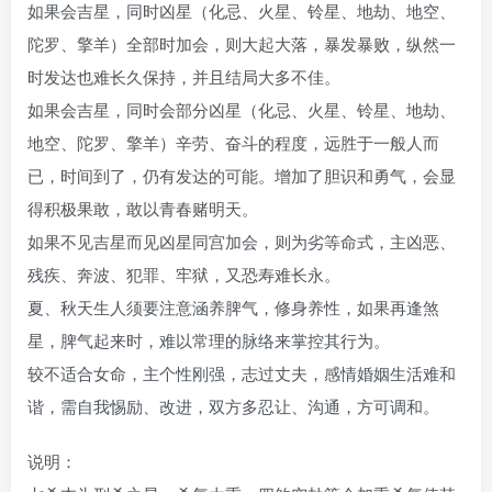
如果会吉星，同时凶星（化忌、火星、铃星、地劫、地空、
陀罗、擎羊）全部时加会，则大起大落，暴发暴败，纵然一
时发达也难长久保持，并且结局大多不佳。
如果会吉星，同时会部分凶星（化忌、火星、铃星、地劫、
地空、陀罗、擎羊）辛劳、奋斗的程度，远胜于一般人而
已，时间到了，仍有发达的可能。增加了胆识和勇气，会显
得积极果敢，敢以青春赌明天。
如果不见吉星而见凶星同宫加会，则为劣等命式，主凶恶、
残疾、奔波、犯罪、牢狱，又恐寿难长永。
夏、秋天生人须要注意涵养脾气，修身养性，如果再逢煞
星，脾气起来时，难以常理的脉络来掌控其行为。
较不适合女命，主个性刚强，志过丈夫，感情婚姻生活难和
谐，需自我惕励、改进，双方多忍让、沟通，方可调和。
说明：