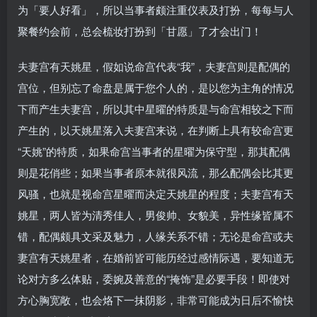
为「要人好看」，所以当事者颇注重仪表及打扮，每每与人
聚餐约会前，总会梳妆打扮到「甘愿」了才会出门！
夫妻宫有天姚星，假如说命宫代表“我”，夫妻宫则是配偶的
宫位，但别忘了命盘是属于您个人的，是以您为主角的情况
下而产生夫妻宫，所以其中星曜的特质是与命宫相较之下而
产生的，以天姚星落入夫妻宫来说，在判断上具有较命宫更
“天姚”的特质，如果命宫当事者的星曜为保守型，那其配偶
则是花俏些；如果当事者原本就很风流，那么配偶会比其更
风骚，也就是视命宫星曜而决定天姚星的程度；夫妻宫有天
姚星，两人皆为清秀佳人，男俊帅、女貌美，异性缘皆属不
错，配偶颇具文采及魅力，人缘关系不错；无论是命宫或夫
妻宫有天姚星者，在婚前皆可能历经过感情际遇，要知道无
论对方多么体贴，委婉及善意的“掩饰”是必要手段！即使对
方心胸宽敞，也会烙下一抹阴影，非常可能成为日后不愉快