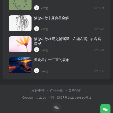
2年前
1883
紫微斗数 | 廉贞星全解
2年前
1876
紫微斗数格局之辅弼星（左辅右弼）在各宫
情况
3年前
1823
天姚星在十二宫的表象
3年前
1806
友链申请
广告合作
关于我们
Copyright © 2020 ·
星理
·
蜀ICP备2020030830号-2