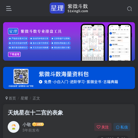
首页
星耀
正文
天姚星在十二宫的表象
小敬
关注
私信
3年前发布