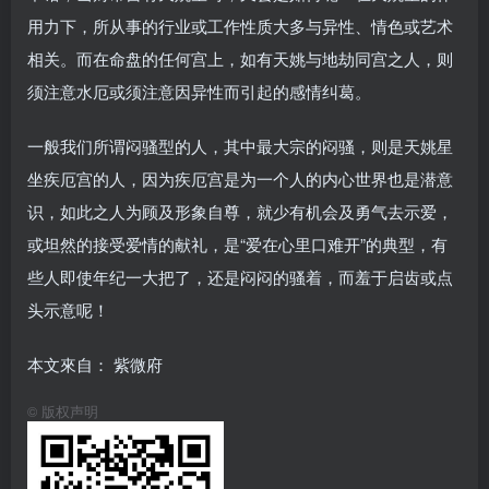
用力下，所从事的行业或工作性质大多与异性、情色或艺术
相关。而在命盘的任何宫上，如有天姚与地劫同宫之人，则
须注意水厄或须注意因异性而引起的感情纠葛。
一般我们所谓闷骚型的人，其中最大宗的闷骚，则是天姚星
坐疾厄宫的人，因为疾厄宫是为一个人的内心世界也是潜意
识，如此之人为顾及形象自尊，就少有机会及勇气去示爱，
或坦然的接受爱情的献礼，是“爱在心里口难开”的典型，有
些人即使年纪一大把了，还是闷闷的骚着，而羞于启齿或点
头示意呢！
本文來自： 紫微府
©
版权声明