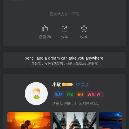
喜欢就支持一下吧
点赞
20
分享
收藏
pencil and a dream can take you anywhere.
拿起笔，写下你的梦想，你的人生就从此刻起航
小敬
关注
85
0
3
5.1W+
这家伙很懒，什么都没有写...