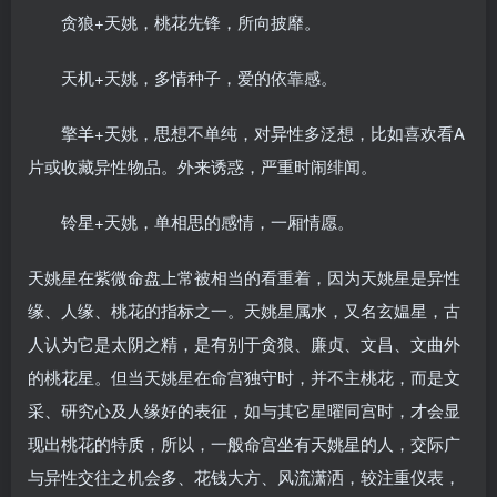
贪狼+天姚，桃花先锋，所向披靡。
天机+天姚，多情种子，爱的依靠感。
擎羊+天姚，思想不单纯，对异性多泛想，比如喜欢看A
片或收藏异性物品。外来诱惑，严重时闹绯闻。
铃星+天姚，单相思的感情，一厢情愿。
天姚星在紫微命盘上常被相当的看重着，因为天姚星是异性
缘、人缘、桃花的指标之一。天姚星属水，又名玄媪星，古
人认为它是太阴之精，是有别于贪狼、廉贞、文昌、文曲外
的桃花星。但当天姚星在命宫独守时，并不主桃花，而是文
采、研究心及人缘好的表征，如与其它星曜同宫时，才会显
现出桃花的特质，所以，一般命宫坐有天姚星的人，交际广
与异性交往之机会多、花钱大方、风流潇洒，较注重仪表，