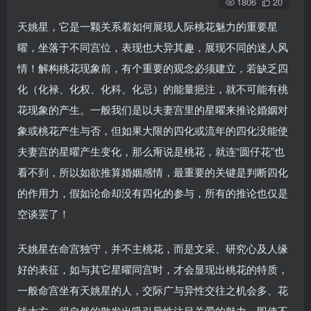
1806
20
天姚星，它是一颗关系着如何展现人际桃花魅力的重要星
曜，坐落于不同宫位，表现也大异其趣，展现不同的迷人风
情！解构桃花现象前，有个重要的观念必须建立，若缺乏四
化（化禄、化权、化科、化忌）的能量挹注，就不可能有桃
花现象的产生。一般我们是以夫妻宫里的星曜来推论婚姻对
象或桃花产生与否，但如果大限的四化或流年的四化没能使
夫妻宫的星曜产生变化，那么甭说是桃花，就连“圆仔花”也
看不到，所以如欲推算婚姻感情，最重要的关键是判断四化
的作用力，假如论命却没有四化的参与，所有的推论也仅是
空谈罢了！
天姚星在命宫独守，并不主桃花，而是文采、研究心及人缘
好的表征，如与其它星曜同宫时，才会显现出桃花的特质，
一般命宫坐有天姚星的人，交际广与异性交往之机会多、花
钱大方、很自然的散发出吸引异性注目关爱的魅力，即使不