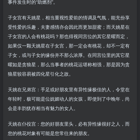
事件发生时的“助燃剂”。
子女宫有天姚星，相当重视性爱前的情调及气氛，能充份享
受性爱的乐趣，夫妻感情亦会因此而更加甜蜜；而天姚星在
子女宫的人会有桃花吗？那也得视同宫位的其它星曜而定，
如果仅一颗天姚星在子女宫，那一定会有桃花，却不一定有
子女，或与子女的缘份并不那么浓厚。在同宫位里的其它星
曜如是贪狼星，那么当事者的桃花运堪称相强，那是因为贪
狼星较容易被四化星引化之故。
天姚在兄弟宫：手足或好朋友里有异性缘极佳的人，令堂在
年轻时，极可能是位妩媚动人的女孩，即使到了中晚年，尚
会是丰韵犹存相当有魅力的女人。
天姚在仆役宫：您的好朋友里头，必有异性缘很好之人，而
您的桃花对象有可能是您常往来的朋友。