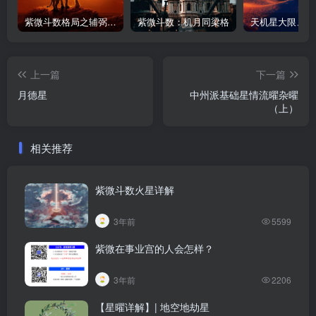
紫微斗数格局之辅弼星（左辅右弼）在各宫情况
紫微斗数：机月同梁格
天机星大限、流
上一篇
下一篇
月德星
中州派基础星情流曜杂曜
（上）
相关推荐
紫微斗数火星详解
3年前
5599
紫微在事业宫的人会怎样？
3年前
2206
【星曜详解】| 地空地劫星