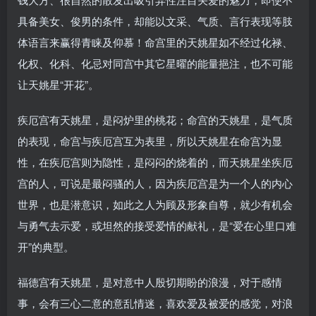
具备美女、俊男的条件，却能以文采、气质、言行表现等肢
体语言来赢得青睐及仰慕！命宫里的天姚星如不经过化禄、
化权、化科、化忌对同宫中其它星曜的能量挹注，也不可能
让天姚星“开花”。
疾厄宫有天姚星，是闷炉里的桃花；命宫的天姚星，是气质
的表现，命宫与疾厄宫互为表里，所以天姚星在命宫为显
性，在疾厄宫则为隐性，是闷闷的烧着的，而天姚星坐疾厄
宫的人，可说是最闷骚的人，因为疾厄宫是为一个人的内心
世界，也是潜意识，如此之人为顾及形象自尊，就少有机会
与勇气去示爱，或坦然的接受爱情的献礼，是“爱在心里口难
开”的典型。
福德宫有天姚星，是对意中人殷切期盼的浪漫，对于感情
事，会有三心二意的意乱情迷，喜欢爱及被爱的感觉，对浪