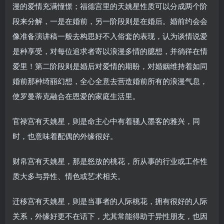
漫的爱情充满憧憬；福德宫里的天姚星性质可以分成两个阶
段来分解，一是在婚前，另一阶段则是在婚后。婚前约会会
像准备演讲稿一般去构思好不入俗套的表现，认为谈情说爱
是种享受，对每位追求者寄以浪漫多情的臆想，并徜徉在情
爱里！第二阶段则是婚后对爱情的期盼，对婚姻维持着如同
婚前那种绮丽幻想，全心全意去营造婚前所有的浪漫气息，
使罗曼蒂克融合在恩爱的家庭生活里。
官禄宫有天姚星，则是命主心中有着骚人墨客的雅兴，同
时，也意味着配偶的外缘很好。
财帛宫有天姚星，那是怒放的桃花，所从事的行业或工作性
质大多与异性、情色或艺术相关。
迁移宫有天姚星，则是当事者的人际桃花，拥有很好的人际
关系，外缘好更不在话下，尤其常能得助于异性朋友，也因