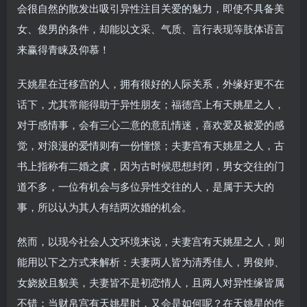
会很自然的散发出吸引异性注目关爱的魅力，即使不具备美
女、俊男的条件，却能以文采、气质、言行表现等肢体语言
来赢得青睐及仰慕！
天姚星在迁移宫的人，拥有很好的人际关系，外缘好更不在
话下，尤其常能得助于异性朋友；福德宫上有天姚星之人，
对于感情事，会有三心二意的意乱情迷，喜欢爱及被爱的感
觉，对浪漫的爱情则有一份憧憬；夫妻宫有天姚星之人，古
书上指称有二婚之虞，因为古时候思想封闭，男女交往的门
道不多，一位有机会与多位异性交往的人，是属于天大的
事，所以认为其人有结两次婚的机会。
然而，以现今社会人文环境来说，夫妻宫有天姚星之人，则
能用以下之方式来解析：夫妻两人皆为清秀佳人，男俊帅、
女娆姣且貌美，夫妻皆不是初恋情人，且两人对异性缘皆属
不错；当财帛宫有天姚星时，又会是如何呢？在天姚星的作