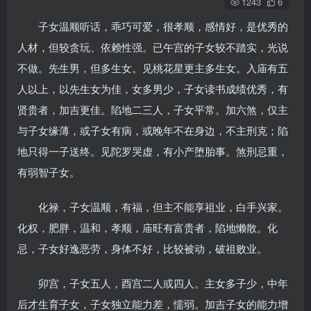
1243
6
子女温顺听话，乖巧可爱，很孝顺，感情好，是优秀的
人材，但较贪玩、依赖性强。已午宫的子女较不踏实，光说
不做。先生男，但多生女。见桃花星更主多生女。入庙有五
人以上，以先生女为佳，女多男少，子女读书成绩优秀，有
贤贵者，加吉更佳。陷地二三人，子女平常。加六煞，仅主
与子女缘薄，或子女有病，或晚年不在身边，不主刑克；陷
地只得一子送终。见陀罗哭虚，有小产堕胎事。煞刑忌重，
有弱智子女。
化禄，子女温顺，有福，但主不能享祖业，白手兴家。
化权，肥胖，温和，孝顺，庙旺有富贵者，陷地懒散。化
忌，子女好逸恶劳，身体不好，比较被动，破祖败业。
卯宫，子女五人，酉宫二人或四人。主女多子少，中年
后才生育子女，子女独立能力差，懦弱。加吉子女的能力增