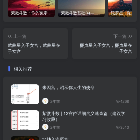
紫微斗数：你的冤亲债主─阴煞
紫微斗数基础(4)——三方四正与邻宫
上一篇
下一篇
武曲星入子女宫，武曲星在
廉贞星入子女宫，廉贞星在
子女宫
子女宫
相关推荐
来因宫，昭示你人生的使命
2年前
4268
紫微斗数 | 12宫位详细含义速查篇（建议学
习收藏）
2年前
3513
地劫入疾厄宫