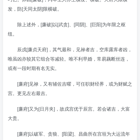
发，防[天同太阴]限横破。
除上述外，[廉破]以[武贪]、[同阴]、[巨阳]为年限之枢
纽。
辰戌[廉贞天府]，其气最和，见禄者吉，空库露库者凶，
唯虽凶亦较其它组合等减轻。唯不利早婚，常易藕断丝连，
或有一段时期有名无实。
[廉府]见禄，又有辅佐吉曜，可任职财经界，或为财赋之
宫。更见左右最吉。
[廉府]又为[日月夹]，故戌宫优于辰宫。若会诸吉，大富
大贵。
[廉府]以破军、贪狼、[阳梁]、昌曲所在宫垣为大运流年