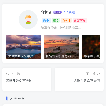
守护者
关注
54
0
918
2.7W+
这家伙很懒，什么都没有写...
文昌文曲入兄弟宫
田宅宫－桃花总部
破军在子午入命
上一篇
下一篇
紫微斗数命宫天同
紫微斗数命宫天府
相关推荐