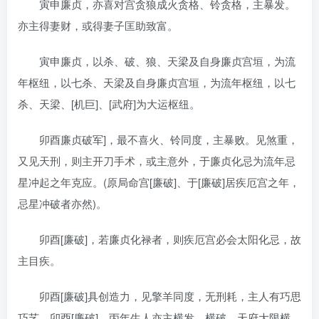
寅申廉贞，亦喜对宫贪狼成火贪格、铃贪格，主暴发。
亦主得妻财，或得妻子匡助致富。
寅申廉贞，以杀、破、狼、天梁及自身廉贞宫垣，为流
年枢纽，以七杀、天梁及自身廉贞宫垣，为流年枢纽，以七
杀、天梁、[机巨]、[武府]为大运枢纽。
卯酉廉贞破军]，最不喜火、铃同度，主暴败。见煞重，
又见天刑，则主开刀手术，或主意外，于廉贞化忌为流年忌
星冲起之年克应。(原局命宫[廉破]、于[廉破]居疾厄宫之年，
忌星冲破者亦然)。
卯酉[廉破]，若廉贞化禄者，则疾厄宫必会太阳化忌，故
主目疾。
卯酉[廉破]具创造力，见擎羊同度，无刑耗，主人有巧思
巧艺。卯酉[廉破]，丙年生人亦主横发、横破。天府大限横