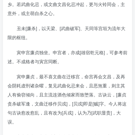
乡。若武曲化忌，或文曲文昌化忌冲起，更与火铃同会，主
意外，或主萌自杀之心。
丑未[廉杀]，以天梁、[武曲破军]、天同等宫垣为流年大
限的枢纽。
寅申宫廉贞独坐。申宫者，亦成[雄宿乾元格]，可参考前
述。不成格者与寅宫同断。
寅申廉贞，最不喜文曲在迁移宫，命宫再会文昌，及再
会阴耗虚刑诸杂曜，复见武曲化忌来会，且恶煞重，则主其
人有偷窃倾向，且主流连酒色倾家而致堕落。古诀云，[廉贞
贪杀破军逢，文曲迁移作贝戎]，[贝戎]即是[贼]字。今人将这
句古诀愈改愈乱，且有改为[兵戎]，认为乃[武职显贵]，大
误。