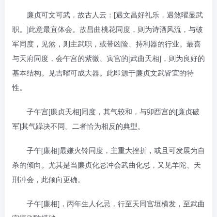
廉贞可文可武，故古人云：[遇文昌好礼乐，遇煞曜显武
职。]此意最宜体会。故昌曲桃花同度，则为诗酒风流，与破
军同度，见煞，则主武职，或带凶险、持利器的行业。最喜
与天府同度，会午宫的紫微、寅宫的[武曲天相]，则为良好的
基本结构。见吉曜可成大器。此即源于廉贞文武皆宜的特
性。
子午宫[廉贞天相]同度，其气较和，与卯酉宫的[廉贞破
军]其气躁决不同。二者恰为相反的典型。
子午[廉相]最嫌火铃同度，主重大挫折，或且可发展为自
杀的倾向。尤其是当廉贞化忌冲会武曲化忌，又见羊陀、天
刑冲会，此倾向更确。
子午[廉相]，丙年生人化忌，行至天同宫垣横发，至武曲