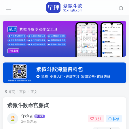
首页
宫位
正文
紫微斗数命宫廉贞
守护者
关注
私信
3年前发布