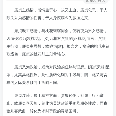
956
27
廉贞主感情，感情生于心，故又主血。廉贞化忌，于人
际关系为感情的伤害，于人身疾病即为脓血之灾。
廉贞既主感情，与桃花诸曜同会，便转变为男女感情，
因而便称为[次桃花]。[次]乃相对贪狼的[正桃花]而言。贪狼
主行动，廉贞主思想，故称为[次]。换言之，贪狼的桃花主征
歌逐色，廉贞的桃花却主刻骨铭心。
廉贞又为政治，或为对政治的狂热与理想。[廉贞天相]星
系，尤其具此性质。此性质转化则为手段与手腕，此又与贪
狼的人际关系倾向于酒肉不同。
廉贞浮躁，属于精神方面，贪狼轻佻，则属于行为举
止。故廉贞喜天相，转化为灵活政治手腕及服务性质，而贪
狼则喜武曲，转化为求财手段的灵动圆滑。