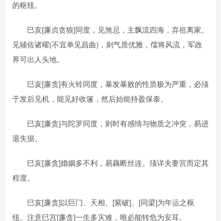
的枢纽。
巳亥[廉贞贪狼]同度，见煞忌，主飘流四海，弃祖离家。
见辅佐诸曜(不宜单见昌曲)，则气质优雅，儒将风流，军政
界可出人头地。
巳亥[廉贪]有火铃同度，暴发暴败的性质极为严重，必须
于发后见机，能见好收篷，然后始能持盈保泰。
巳亥[廉贪]与陀罗同度，则时有感情与物质之冲突，易进
退失据。
巳亥[廉贪]婚姻多不利，易藕断丝连。须详夫妻宫而定其
程度。
巳亥[廉贪]以巨门、天相、[紫破]、[同梁]为年运之枢
纽。注意巳宫[廉贪]一生多灾难，唯必能转危为安耳。