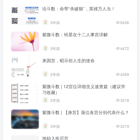
论斗数：命带“杀破狼”，英雄万人当！
3年前
6436
紫微斗数：铃星在十二人事宫详解
3年前
4472
来因宫，昭示你人生的使命
2年前
4269
紫微斗数 | 12宫位详细含义速查篇（建议学
习收藏）
2年前
3518
紫微斗数 | 【身宫】落位各宫分别代表什么？
3年前
3219
地劫入疾厄宫