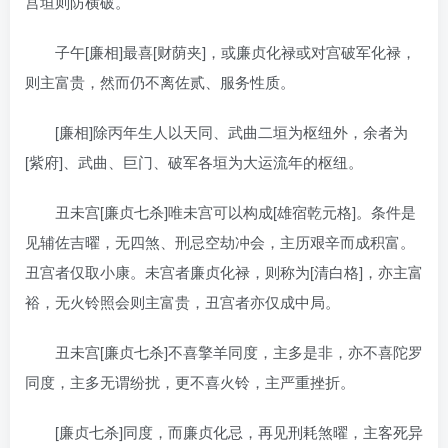
宫垣则防横破。
子午[廉相]最喜[财荫夹]，或廉贞化禄或对宫破军化禄，
则主富贵，然而仍不离佐贰、服务性质。
[廉相]除丙年生人以天同、武曲二垣为枢纽外，余者为
[紫府]、武曲、巨门、破军各垣为大运流年的枢纽。
丑未宫[廉贞七杀]唯未宫可以构成[雄宿乾元格]。条件是
见辅佐吉曜，无四煞、刑忌空劫冲会，主历艰辛而成积富。
丑宫者仅取小康。未宫者廉贞化禄，则称为[清白格]，亦主富
裕，无火铃照会则主富贵，丑宫者亦仅成中局。
丑未宫[廉贞七杀]不喜擎羊同度，主多是非，亦不喜陀罗
同度，主多无谓纷扰，更不喜火铃，主严重挫折。
[廉贞七杀]同度，而廉贞化忌，再见刑耗煞曜，主客死异