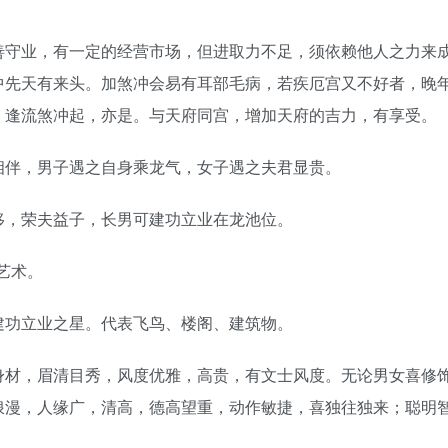
守业，有一定的经营市场，但进取力不足，须依赖他人之力来
中先天有来头。加煞冲会易有耳部毛病，若疾厄宫又不好者，晚
，逢流煞冲起，亦是。与天府同宫，增加天府的吉力，有享受。
伴，男子遇之自身乘龙气，女子遇之夫君显贵。
，荣夫益子，长男可建功立业在龙池位。
艺术。
功立业之星。代表飞鸟、楼阁、建筑物。
材，眉清目秀，风度优雅，高贵，有文士风度。无论男女喜修
浪漫，人缘广，清高，德高望重，动作敏捷，喜独往独来；聪明