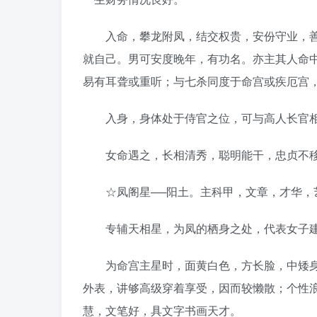
入命，攀龙附凤，结交权贵，安份守业，善
就自己。男可安度晚年，有功名。亦主其人命
易有耳聋或重听；与七杀同度于命宫或疾厄宫
入身，身体处于侍官之位，可与高人长官相
女命遇之，长相清秀，聪明能干，忠贞不移
☆凤阁星──阳土。主科甲，文章，才华，
专辅天相星，为凤的栖身之处，代表女子建
为命宫主星时，面黄白色，方长脸，中矮身
外表，讲够高级穿着享受，因而较懒散；个性
慧，文笔好，具文字书画天才。