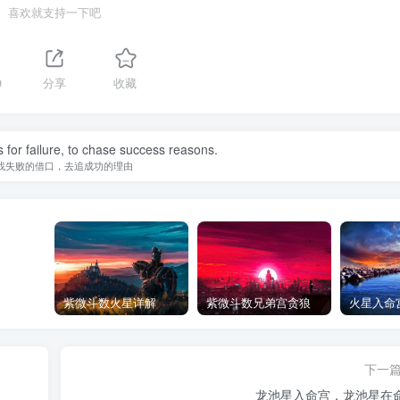
喜欢就支持一下吧
9
分享
收藏
 for failure, to chase success reasons.
找失败的借口，去追成功的理由
紫微斗数火星详解
紫微斗数兄弟宫贪狼
下一
龙池星入命宫，龙池星在