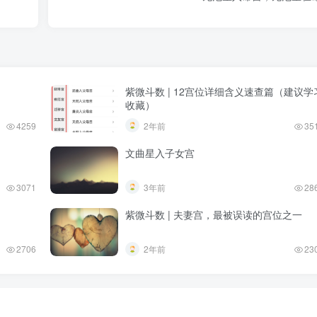
紫微斗数 | 12宫位详细含义速查篇（建议学
收藏）
4259
2年前
35
文曲星入子女宫
3071
3年前
28
紫微斗数 | 夫妻宫，最被误读的宫位之一
2706
2年前
23