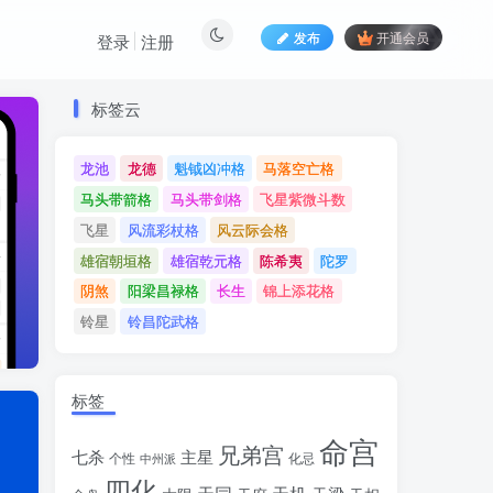
发布
开通会员
登录
注册
标签云
标签云
龙池
龙德
魁钺凶冲格
马落空亡格
龙池
龙德
魁钺凶冲格
马落空亡格
马头带箭格
马头带剑格
飞星紫微斗数
马头带箭格
马头带剑格
飞星紫微斗数
飞星
风流彩杖格
风云际会格
飞星
风流彩杖格
风云际会格
雄宿朝垣格
雄宿乾元格
陈希夷
陀罗
雄宿朝垣格
雄宿乾元格
陈希夷
陀罗
阴煞
阳梁昌禄格
长生
锦上添花格
阴煞
阳梁昌禄格
长生
锦上添花格
铃星
铃昌陀武格
铃星
铃昌陀武格
标签
命宫
兄弟宫
七杀
主星
个性
中州派
化忌
四化