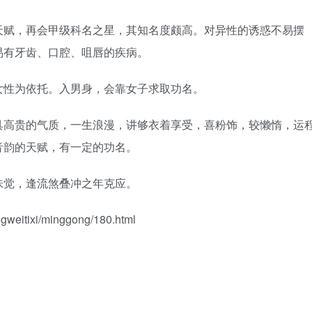
赋，再会甲级科名之星，其知名度颇高。对异性的诱惑不易摆
易有牙齿、口腔、咀唇的疾病。
性为依托。入男身，会靠女子求取功名。
高贵的气质，一生浪漫，讲够衣着享受，喜粉饰，较懒惰，运
音韵的天赋，有一定的功名。
觉，逢流煞叠冲之年克应。
itixi/minggong/180.html