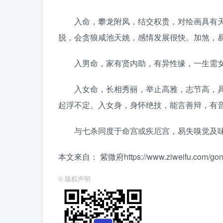
入命，攀龙附凤，结交权贵，对绘画具有天
脱，会贪狼咸池天姚，感情发展很快。加煞，
入男命，家有贤内助，有异性缘，一生需女
入女命，长相秀丽，举止高雅，志节高，具
起浮不定。入女身，身怀绝技，能言善辩，有
与七杀同度于命宫或疾厄宫，易失嗅觉及味
本文來自： 紫微府https://www.ziweifu.com/gongwe
©
版权声明