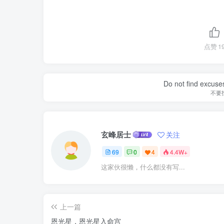
点赞
1
Do not find excuses
不要
玄峰居士
关注
69
0
4
4.4W+
这家伙很懒，什么都没有写...
上一篇
恩光星，恩光星入命宫