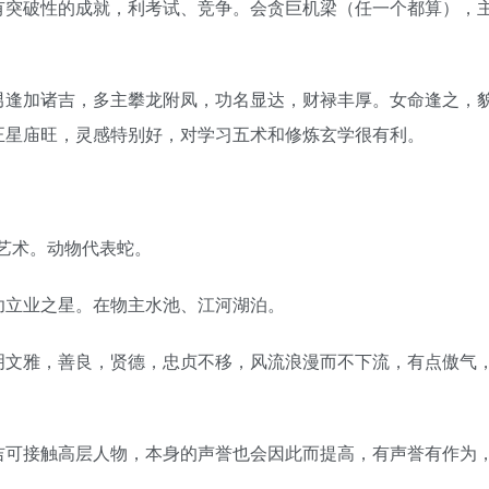
有突破性的成就，利考试、竞争。会贪巨机梁（任一个都算），
逢加诸吉，多主攀龙附凤，功名显达，财禄丰厚。女命逢之，
正星庙旺，灵感特别好，对学习五术和修炼玄学很有利。
。
艺术。动物代表蛇。
立业之星。在物主水池、江河湖泊。
文雅，善良，贤德，忠贞不移，风流浪漫而不下流，有点傲气
可接触高层人物，本身的声誉也会因此而提高，有声誉有作为