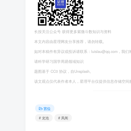
长按关注公众号 获得更多紫微斗数知识与资料
本文内容由星理网友分享推荐，请勿转载。
如对本稿件有异议或投诉请联系：luislau@qq.com，我
请科学研习国学周易领域知识
题图基于 CC0 协议，自Unsplash。
该文观点仅代表作者本人，星理平台仅提供信息存储空间
宫位
# 龙池
# 凤阁