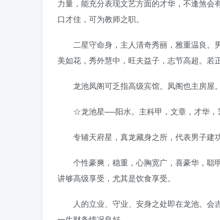
力量，能充分表现文艺方面的才华，不逢煞会
口才佳，可为教师之职。
二星守命身，主人清奇秀丽，雅重温良。男
美如花，秀外慧中，旺夫益子，志节高超。若
龙池凤阁可乏指高级宾馆。凤阁也主房屋
☆龙池星──阳水。主科甲，文章，才华，
专辅天府星，真龙藏身之所，代表男子建功
个性豪爽，稳重，心胸宽广，喜豪华，聪明
讲够高级享受，尤其是饮食享受。
人的立业、守业、安身之处即在龙池。会吉
一生财务情况良好。