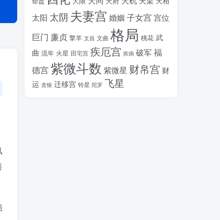
天同
天机
天梁
大限
天府
天相
命盘
夫妻宫
太阴
婚姻
子女宫
宫位
太阳
格局
廉贞
巨门
武
擎羊
桃花
文昌
文曲
疾厄宫
福
破军
曲
流年
火星
田宅宫
疾病
紫微斗数
财帛宫
德宫
紫微星
财
飞星
运
迁移宫
铃星
贪狼
陀罗
凤
喜
强