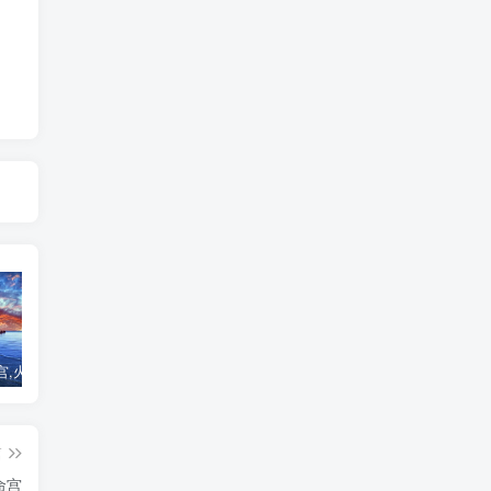
火星入命宫,火星在命宫
天府星入命宫，天府星在命宫
天刑天姚星在各宫情况-紫微斗数格局
紫
篇
命宫