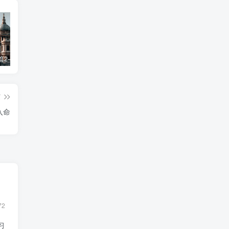
飞星基础篇2——禄转忌，忌转忌
天空地劫入夫妻宫
紫微斗数—四化飞星入门
篇
入命
72
习