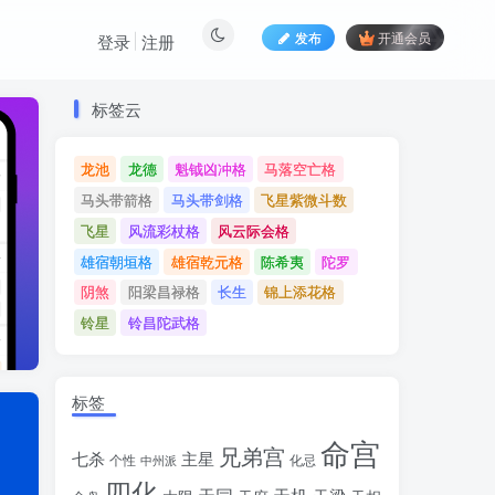
发布
开通会员
登录
注册
标签云
标签云
龙池
龙德
魁钺凶冲格
马落空亡格
龙池
龙德
魁钺凶冲格
马落空亡格
马头带箭格
马头带剑格
飞星紫微斗数
马头带箭格
马头带剑格
飞星紫微斗数
飞星
风流彩杖格
风云际会格
飞星
风流彩杖格
风云际会格
雄宿朝垣格
雄宿乾元格
陈希夷
陀罗
雄宿朝垣格
雄宿乾元格
陈希夷
陀罗
阴煞
阳梁昌禄格
长生
锦上添花格
阴煞
阳梁昌禄格
长生
锦上添花格
铃星
铃昌陀武格
铃星
铃昌陀武格
标签
命宫
兄弟宫
七杀
主星
个性
中州派
化忌
四化