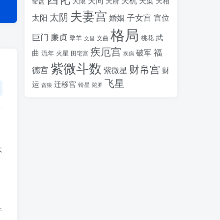
天同
天机
天梁
大限
天府
天相
命盘
夫妻宫
太阴
婚姻
子女宫
宫位
太阳
格局
廉贞
巨门
武
擎羊
桃花
文昌
文曲
疾厄宫
福
破军
曲
流年
火星
田宅宫
疾病
紫微斗数
财帛宫
德宫
紫微星
财
飞星
运
迁移宫
铃星
贪狼
陀罗
不
，
主