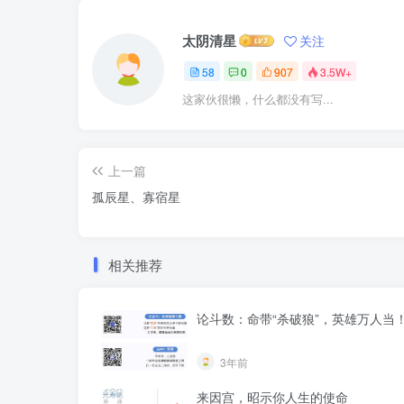
太阴清星
关注
58
0
907
3.5W+
这家伙很懒，什么都没有写...
上一篇
孤辰星、寡宿星
相关推荐
论斗数：命带“杀破狼”，英雄万人当
3年前
来因宫，昭示你人生的使命