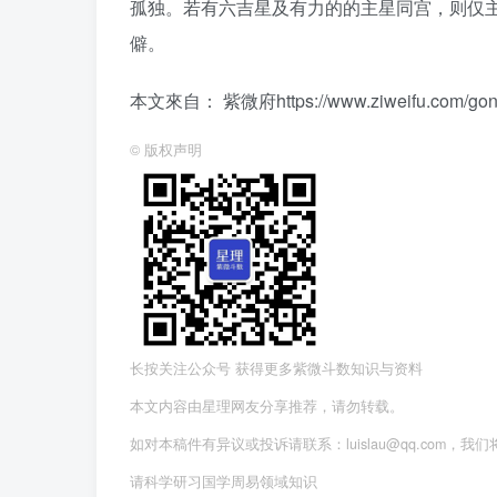
孤独。若有六吉星及有力的的主星同宫，则仅
僻。
本文來自： 紫微府https://www.ziweifu.com/gongwe
©
版权声明
长按关注公众号 获得更多紫微斗数知识与资料
本文内容由星理网友分享推荐，请勿转载。
如对本稿件有异议或投诉请联系：luislau@qq.com，我
请科学研习国学周易领域知识