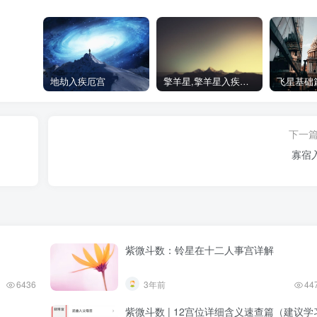
地劫入疾厄宫
擎羊星,擎羊星入疾厄宫
下一
寡宿
！
紫微斗数：铃星在十二人事宫详解
6436
3年前
44
紫微斗数 | 12宫位详细含义速查篇（建议学