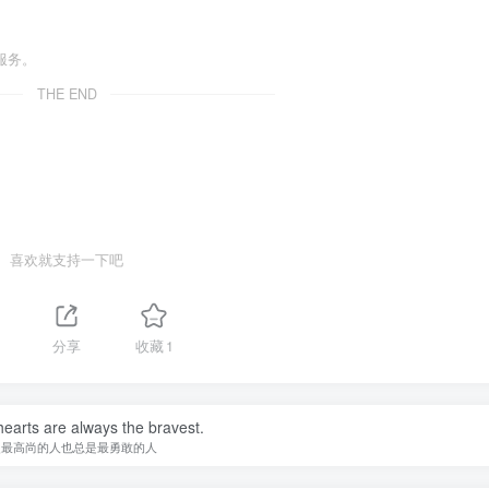
服务。
THE END
喜欢就支持一下吧
1
分享
收藏
1
earts are always the bravest.
灵最高尚的人也总是最勇敢的人