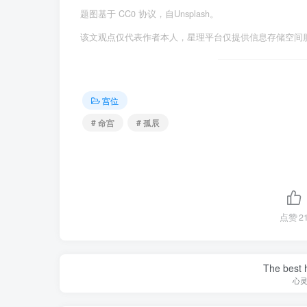
题图基于 CC0 协议，自Unsplash。
该文观点仅代表作者本人，星理平台仅提供信息存储空间
宫位
# 命宫
# 孤辰
点赞
2
The best h
心