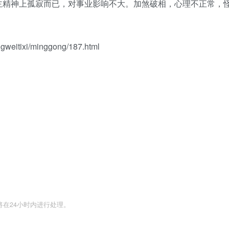
主精神上孤寂而已，对事业影响不大。加煞破相，心理不正常，
itixi/minggong/187.html
们将在24小时内进行处理。