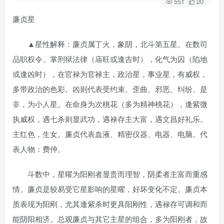
551
20
廉贞星
▲星性解释：廉贞属丁火，象阴，北斗第五星。在数司
品职权令、掌刑狱法律（庙旺或逢吉时），化气为囚（陷地
或逢凶时），在官禄为官禄主，政治星，事业星，有威权，
多带政治的色彩。凶则代表受约束、歪曲、邪恶、纠纷、是
非，为小人星。在命身为次桃花（多为精神桃花），逢紫微
执威权，遇七杀则显武功，遇禄存主大富，遇文昌好礼乐。
主红色，生女。廉贞代表血液、精密仪器、电器、电脑。代
表人物：费仲。
斗数中，星曜为阳刚者显贵而理智，阴柔者主富而重感
情。廉贞是较易受它星影响的星曜，好坏变化不定。廉贞本
质表现为阳刚，尤其逢紫杀时更具阳刚性，遇禄存可调和而
能阴阳相济。总观廉贞与其它主星的组合，多为阳刚者，故