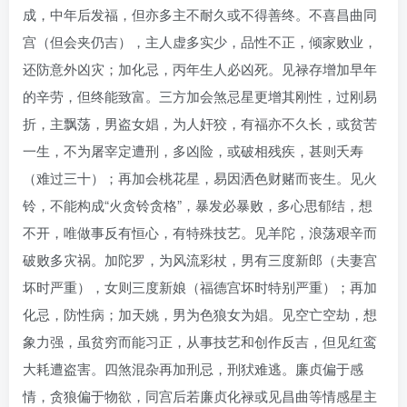
成，中年后发福，但亦多主不耐久或不得善终。不喜昌曲同
宫（但会夹仍吉），主人虚多实少，品性不正，倾家败业，
还防意外凶灾；加化忌，丙年生人必凶死。见禄存增加早年
的辛劳，但终能致富。三方加会煞忌星更增其刚性，过刚易
折，主飘荡，男盗女娼，为人奸狡，有福亦不久长，或贫苦
一生，不为屠宰定遭刑，多凶险，或破相残疾，甚则夭寿
（难过三十）；再加会桃花星，易因洒色财赌而丧生。见火
铃，不能构成“火贪铃贪格”，暴发必暴败，多心思郁结，想
不开，唯做事反有恒心，有特殊技艺。见羊陀，浪荡艰辛而
破败多灾祸。加陀罗，为风流彩杖，男有三度新郎（夫妻宫
坏时严重），女则三度新娘（福德宫坏时特别严重）；再加
化忌，防性病；加天姚，男为色狼女为娼。见空亡空劫，想
象力强，虽贫穷而能习正，从事技艺和创作反吉，但见红鸾
大耗遭盗害。四煞混杂再加刑忌，刑犾难逃。廉贞偏于感
情，贪狼偏于物欲，同宫后若廉贞化禄或见昌曲等情感星主