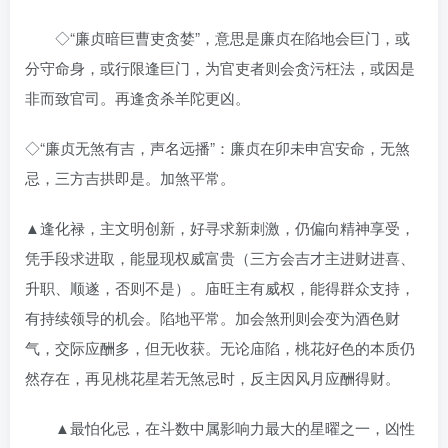
◇“廉贞暗巨曹吏贪婪”，意思是廉贞在陷地会巨门，或
分守命身，或行限逢巨门，为官吏者则会贪污枉法，或因是
非而致官司。再逢贪杀羊陀更凶。
◇“廉贞无煞有吉，声名远播”：廉贞在卯未申宫安命，无煞
忌，三方吉拱即是。加煞平常。
▲逢化禄，主文明创新，好寻求新刺激，仍偏向精神享受，
凭手段求进取，能显现权威富贵（三方会吉才主进财进喜、
升职、顺遂，否则不是）。庙旺主有威权，能得群众支持，
有持续领导的机会。陷地平常。加会煞刑则会变为酒色财
气，交际应酬多，但无收获。无论庙陷，桃花好色的本质仍
然存在，再见桃花星若无煞忌时，反主因风月应酬得财。
▲最怕化忌，在斗数中属影响力最大的星曜之一，凶性