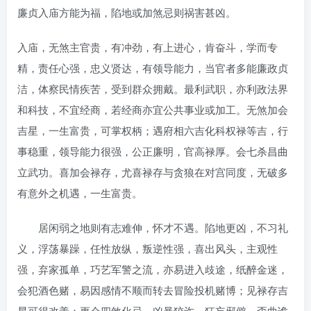
廉贞入庙方能为福，陷地或加煞忌则祸害甚凶。
入庙，无煞主官贵，有冲劲，有上进心，肯奋斗，学而专
精，责任心强，忠义贤达，有领导能力，当官者多能廉政贞
洁，体察民情疾苦，受到群众拥戴。最利武职，亦利政法界
和科技，不宜经商，若经商亦宜公共事业或加工。无煞加会
吉星，一生富贵，可掌权柄；遇府相六吉化科权禄等吉，行
事稳重，领导能力很强，公正廉明，官高禄厚。会七杀昌曲
立武功。喜加会禄存，尤喜禄存与贪狼在对宫同度，无破多
有意外之机遇，一生富贵。
居闲弱之地则有志难伸，怀才不遇。陷地更凶，不习礼
义，浮荡暴躁，任性放纵，叛逆性强，喜出风头，主观性
强，弃家孤单，巧艺军警之流，亦易进入歧途，纸醉金迷，
会犯酒色赌，易因感情不顺而转去冒险投机赌博；见禄存吉
星可得改善；更会四煞化忌，凶暴狡诈，狂妄邪僻，歪曲诡