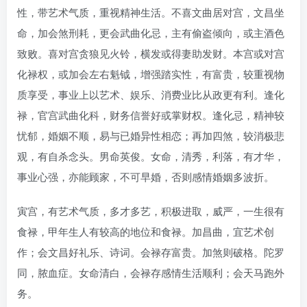
性，带艺术气质，重视精神生活。不喜文曲居对宫，文昌坐
命，加会煞刑耗，更会武曲化忌，主有偷盗倾向，或主酒色
致败。喜对宫贪狼见火铃，横发或得妻助发财。本宫或对宫
化禄权，或加会左右魁钺，增强踏实性，有富贵，较重视物
质享受，事业上以艺术、娱乐、消费业比从政更有利。逢化
禄，官宫武曲化科，财务信誉好或掌财权。逢化忌，精神较
忧郁，婚姻不顺，易与已婚异性相恋；再加四煞，较消极悲
观，有自杀念头。男命英俊。女命，清秀，利落，有才华，
事业心强，亦能顾家，不可早婚，否则感情婚姻多波折。
寅宫，有艺术气质，多才多艺，积极进取，威严，一生很有
食禄，甲年生人有较高的地位和食禄。加昌曲，宜艺术创
作；会文昌好礼乐、诗词。会禄存富贵。加煞则破格。陀罗
同，脓血症。女命清白，会禄存感情生活顺利；会天马跑外
务。