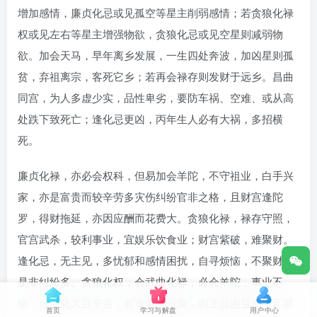
增加感情，廉贞化忌或见孤空等星主削弱感情；若贪狼化禄
权或见左右等星主增强物欲，贪狼化忌或见空星则减弱物
欲。加会天马，早年离乡发展，一生四处奔波，加凶星则孤
贫，弃祖离宗，客死它乡；若再会禄存则发财于远乡。昌曲
同宫，为人多虚少实，品性卑劣，要防车祸、空难、或从高
处跌下致死亡；逢化忌更凶，丙年生人必有大祸，多招横
死。
廉贞化禄，亦必会权科，但易加会羊陀，不守祖业，白手兴
家，亦是富贵而较辛劳多灾伤纠纷官非之格，且财宫逢陀
罗，得财拖延，亦因应酬而花费大。贪狼化禄，禄存守照，
官宫武杀，较利事业，宜娱乐饮食业；财宫紫破，难聚财。
逢化忌，无主见，多忧郁和感情困扰，自寻烦恼，不聚财，
是非纠纷多。贪狼化权，会武曲化禄，必会羊陀，事业不
错，但变化大且辛劳，若逢煞刑忌聚，则主贫困且易有牢狱
首页
学习与解盘
用户中心