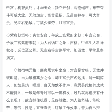
申宫，机智灵巧，才华出众，独立开创，冷艳端庄，艰苦奋
斗可成大业。无煞加吉，富贵显扬。见昌曲禄存，可大富
贵。见左右魁钺，可减少操劳，且可富贵。
◇紫府朝垣格：寅宫安命，午戍二宫紫府来朝；申宫安命，
子辰二宫紫府来朝；为人君访臣之象，吉格。甲年生人科禄
权会，必位至公卿。无左右等吉则平常。加四煞，平常且多
病灾。
◇雄宿朝元格：廉贞居寅申坐命，对宫是贪狼，无煞冲
破即是。虽为破祖离乡之命，却主富贵声名远播，能一呜惊
人，但如晨鸡一唱后，白天却默不作声，意思是此格的成就
不能持久。一般是年青时可以一度横发，过后就再也没有什
么表现了，故宜抓住机遇，见好就收。为人较坚强，能吃
苦，勤劳，性急，直来直去，讲够工作效率，善为自己辩