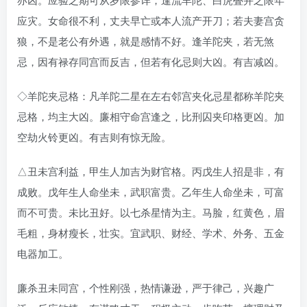
应灾。女命很不利，丈夫早亡或本人流产开刀；若夫妻宫贪
狼，不是老公有外遇，就是感情不好。逢羊陀夹，若无煞
忌，因有禄存同宫而反吉，但若有化忌则大凶。有吉减凶。
◇羊陀夹忌格：凡羊陀二星在左右邻宫夹化忌星都称羊陀夹
忌格，均主大凶。廉相守命宫逢之，比刑囚夹印格更凶。加
空劫火铃更凶。有吉则有惊无险。
△丑未宫利益，甲生人加吉为财官格。丙戊生人招是非，有
成败。戊年生人命坐未，武职富贵。乙年生人命坐未，可富
而不可贵。未比丑好。以七杀星情为主。马脸，红黄色，眉
毛粗，身材瘦长，壮实。宜武职、财经、学术、外务、五金
电器加工。
廉杀丑未同宫，个性刚强，热情谦逊，严于律己，兴趣广