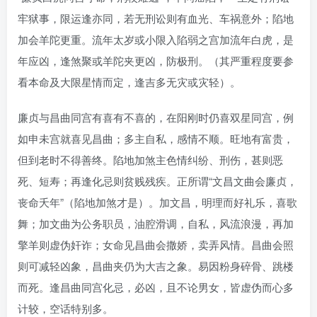
牢狱事，限运逢亦同，若无刑讼则有血光、车祸意外；陷地
加会羊陀更重。流年太岁或小限入陷弱之宫加流年白虎，是
年应凶，逢煞聚或羊陀夹更凶，防极刑。（其严重程度要参
看本命及大限星情而定，逢吉多无灾或灾轻）。
廉贞与昌曲同宫有喜有不喜的，在阳刚时仍喜双星同宫，例
如申未宫就喜见昌曲；多主自私，感情不顺。旺地有富贵，
但到老时不得善终。陷地加煞主色情纠纷、刑伤，甚则恶
死、短寿；再逢化忌则贫贱残疾。正所谓“文昌文曲会廉贞，
丧命夭年”（陷地加煞才是）。加文昌，明理而好礼乐，喜歌
舞；加文曲为公务职员，油腔滑调，自私，风流浪漫，再加
擎羊则虚伪奸诈；女命见昌曲会撒娇，卖弄风情。昌曲会照
则可减轻凶象，昌曲夹仍为大吉之象。易因粉身碎骨、跳楼
而死。逢昌曲同宫化忌，必凶，且不论男女，皆虚伪而心多
计较，空话特别多。