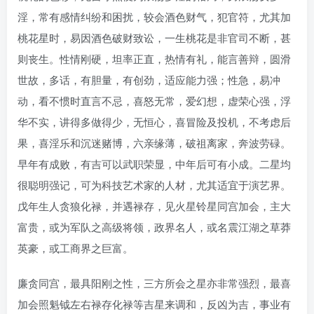
淫，常有感情纠纷和困扰，较会酒色财气，犯官符，尤其加
桃花星时，易因酒色破财致讼，一生桃花是非官司不断，甚
则丧生。性情刚硬，坦率正直，热情有礼，能言善辩，圆滑
世故，多话，有胆量，有创劲，适应能力强；性急，易冲
动，看不惯时直言不忌，喜怒无常，爱幻想，虚荣心强，浮
华不实，讲得多做得少，无恒心，喜冒险及投机，不考虑后
果，喜淫乐和沉迷赌博，六亲缘薄，破祖离家，奔波劳碌。
早年有成败，有吉可以武职荣显，中年后可有小成。二星均
很聪明强记，可为科技艺术家的人材，尤其适宜于演艺界。
戊年生人贪狼化禄，并遇禄存，见火星铃星同宫加会，主大
富贵，或为军队之高级将领，政界名人，或名震江湖之草莽
英豪，或工商界之巨富。
廉贪同宫，最具阳刚之性，三方所会之星亦非常强烈，最喜
加会照魁钺左右禄存化禄等吉星来调和，反凶为吉，事业有