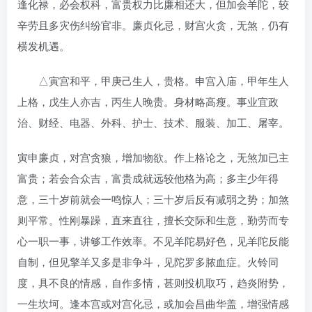
逢化禄，必会权科，富贵权力比廉相还大，但加会羊陀，较
辛劳且多灾伤纠纷官非。廉贞化忌，财宫火贪，无煞，仍有
横发机遇。
△寅宫和平，甲庚己生人，贵格。申宫入庙，甲年生人
上格，戊生人亦吉，丙生人晚贵。身材略高瘦。事业宜政
治、财经、电器、外科、护士、技术、服装、加工、屠宰。
寅申廉贞，对宫贪狼，增加物欲。作上格论之，无煞加已主
富贵；若会合众吉，富贵成就远较他格为高；多主少年得
意，三十岁前就会一鸣惊人；三十岁后反有减弱之势；加煞
则平常。性刚暴躁，直来直往，擅长交际和生意，勤劳而专
心一职一事，讲够工作效率。不见羊陀易好色，见羊陀反能
自制，但见擎羊又多是非争斗，见陀罗多脓血症。火铃同
度，具不良的情感，自作多情，甚则投机取巧，趋炎附势，
一生坎坷。逢本宫或对宫化忌，或加会昌曲华盖，增强情感