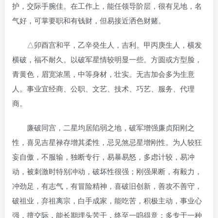
护，交际手腕佳。在工作上，能任领导阶层，很有见地，名
气好，可掌要职和有钱财，但易接近洒色财赌。
△卯酉宫和平，乙辛癸生人，吉利。甲丙庚生人，横发
横破，福不耐久。以破军星情较明显一些。方圆或方型脸，
青黄色，眉宽浓黑，中等身材，壮实。无吉加会多为生意
人。事业宜经商、公职、文艺、技术、巧艺、服务、代理
商。
廉破同宫，二星均居陷弱之地，破军增强廉贞阳刚之
性，喜见吉星禄存增其柔性，忌见煞忌星增刚性。为人较狂
妄自傲，不服输，独断专行，易暴易怒，多虑计较，易冲
动，被刺激时特别冲动，破坏性很强；刚强果断，有毅力，
冲劲足，有志气，有冒险精神，喜破旧创新，善攻不善守，
破祖业，弃祖离宗，白手成家，能吃苦，积极主动，事业心
强，擅交际，能长期埋头苦干，终至一呜得意；多专于一种