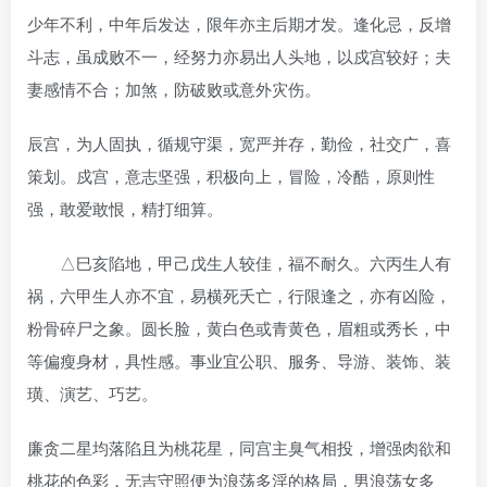
少年不利，中年后发达，限年亦主后期才发。逢化忌，反增
斗志，虽成败不一，经努力亦易出人头地，以戍宫较好；夫
妻感情不合；加煞，防破败或意外灾伤。
辰宫，为人固执，循规守渠，宽严并存，勤俭，社交广，喜
策划。戍宫，意志坚强，积极向上，冒险，冷酷，原则性
强，敢爱敢恨，精打细算。
△巳亥陷地，甲己戊生人较佳，福不耐久。六丙生人有
祸，六甲生人亦不宜，易横死夭亡，行限逢之，亦有凶险，
粉骨碎尸之象。圆长脸，黄白色或青黄色，眉粗或秀长，中
等偏瘦身材，具性感。事业宜公职、服务、导游、装饰、装
璜、演艺、巧艺。
廉贪二星均落陷且为桃花星，同宫主臭气相投，增强肉欲和
桃花的色彩，无吉守照便为浪荡多淫的格局，男浪荡女多