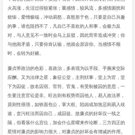
火高涨，生活过得较紧张；重感情，较风流，多感情困扰和
烦恼，爱憎极端，冲动易怒，喜怒形于色，只要是自己兴趣
的事，谁也阻挡不了，凡自己不喜欢的人和事，会极力反
对，与人意见不一致时会马上反驳，因此而常造成冲突；你
与他闹矛盾，只要你肯认输，他就会原谅你。当感情不顺
时，会转为好赌。
廉贞带政治的色彩，喜政治，多表现为以手段、手腕来交际
应酬。又为法律之星，象征公堂，主刑犾事，堂上为官，堂
下为囚徒，故名囚宿、官符、官鬼，有受制被囚的意思，一
生要注意官讼是非。旺吉则有权势而囚他人，易入政法界，
原则性很强，如铁面包公，掌大权。陷凶或加煞忌则易入歧
途，贪污枉法而囚自己，成囚徒。故廉贞的好坏仅一线之
隔，但看落什么宫位，加会什么星曜来作论断，三方四正的
星情对廉贞的影响力很大，对廉贞的好坏会有增减的作用。