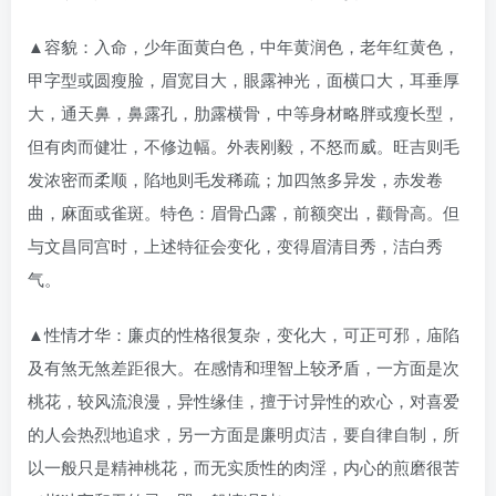
▲容貌：入命，少年面黄白色，中年黄润色，老年红黄色，
甲字型或圆瘦脸，眉宽目大，眼露神光，面横口大，耳垂厚
大，通天鼻，鼻露孔，肋露横骨，中等身材略胖或瘦长型，
但有肉而健壮，不修边幅。外表刚毅，不怒而威。旺吉则毛
发浓密而柔顺，陷地则毛发稀疏；加四煞多异发，赤发卷
曲，麻面或雀斑。特色：眉骨凸露，前额突出，颧骨高。但
与文昌同宫时，上述特征会变化，变得眉清目秀，洁白秀
气。
▲性情才华：廉贞的性格很复杂，变化大，可正可邪，庙陷
及有煞无煞差距很大。在感情和理智上较矛盾，一方面是次
桃花，较风流浪漫，异性缘佳，擅于讨异性的欢心，对喜爱
的人会热烈地追求，另一方面是廉明贞洁，要自律自制，所
以一般只是精神桃花，而无实质性的肉淫，内心的煎磨很苦