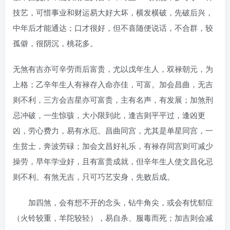
技艺，可惜事业和财运易大好大坏，横发横破，先破后兴，
中年后才能通达；口才很好，但不喜随便说话，不合群，较
孤僻，很阴沉，桃花多。
无煞有吉亦可辛劳而后富贵，尤以戊年生人，双禄朝元，为
上格；乙辛年生人有禄存入命亦佳，可富。加会昌曲，无吉
则不利，三方会吉星亦可富贵，主有名声，有发展；加煞刑
忌冲破，一生惊骇，大小限到此，逢吉则平平过，逢凶更
凶，劳心费力，易有水厄。昌曲同宫，尤其是单星同宫，一
生贫士，奔波劳碌；加会文昌好礼乐，有禄存同宫则可减少
操劳，早年学业好，且有富贵成就，但辛年生人使文昌化忌
则不利。有煞无吉，只可巧艺安身，先败后成。
加四煞，会有想不开的念头，钻牛角尖，或会有忧郁症
（火铃较重，羊陀较轻），易自杀、服毒而死；加吉则会减