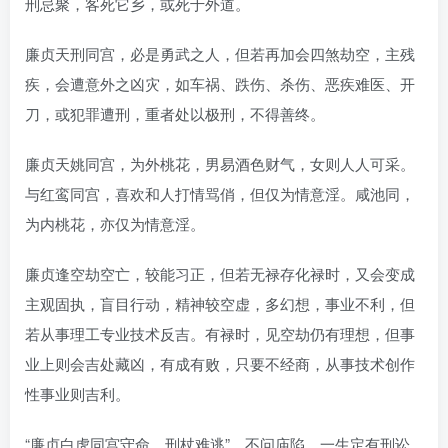
刑忌聚，客死它乡，或死于外道。
廉贞天刑同宫，必是勇武之人，但若再加会四煞劫空，主残
疾，会遭意外之凶灾，如车祸、跌伤、杀伤、恶疾难医、开
刀，或犯罪遭刑，重者处以极刑，不得善终。
廉贞天姚同宫，为外桃花，男易酒色财气，女则人人可采。
与红鸾同宫，喜欢和人打情骂俏，但仅为情意淫。咸池同，
为内桃花，亦仅为情意淫。
廉贞逢空劫空亡，较能习正，但若无禄存化禄时，又会变成
主观固执，盲目行动，精神较空虚，多幻想，事业不利，但
若从事理工专业技术反吉。有禄时，见空劫仍有理想，但事
业上则会吉处藏凶，有成有败，只要不经商，从事技术创作
性事业则吉利。
“廉贞白虎同宫守命，刑杖难逃”，不问庙陷，一生定有刑讼