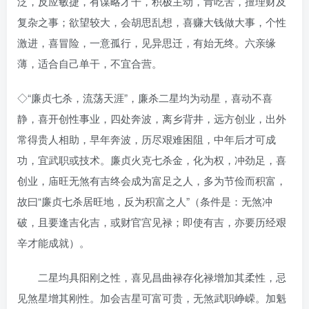
泛，反应敏捷，有谋略才干，积极主动，肯吃苦，擅理财及
复杂之事；欲望较大，会胡思乱想，喜赚大钱做大事，个性
激进，喜冒险，一意孤行，见异思迁，有始无终。六亲缘
薄，适合自己单干，不宜合营。
◇“廉贞七杀，流荡天涯”，廉杀二星均为动星，喜动不喜
静，喜开创性事业，四处奔波，离乡背井，远方创业，出外
常得贵人相助，早年奔波，历尽艰难困阻，中年后才可成
功，宜武职或技术。廉贞火克七杀金，化为权，冲劲足，喜
创业，庙旺无煞有吉终会成为富足之人，多为节俭而积富，
故曰“廉贞七杀居旺地，反为积富之人”（条件是：无煞冲
破，且要逢吉化吉，或财官宫见禄；即使有吉，亦要历经艰
辛才能成就）。
二星均具阳刚之性，喜见昌曲禄存化禄增加其柔性，忌
见煞星增其刚性。加会吉星可富可贵，无煞武职峥嵘。加魁