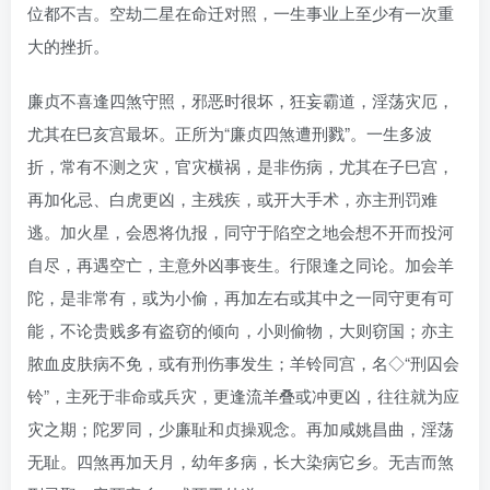
位都不吉。空劫二星在命迁对照，一生事业上至少有一次重
大的挫折。
廉贞不喜逢四煞守照，邪恶时很坏，狂妄霸道，淫荡灾厄，
尤其在巳亥宫最坏。正所为“廉贞四煞遭刑戮”。一生多波
折，常有不测之灾，官灾横祸，是非伤病，尤其在子巳宫，
再加化忌、白虎更凶，主残疾，或开大手术，亦主刑罚难
逃。加火星，会恩将仇报，同守于陷空之地会想不开而投河
自尽，再遇空亡，主意外凶事丧生。行限逢之同论。加会羊
陀，是非常有，或为小偷，再加左右或其中之一同守更有可
能，不论贵贱多有盗窃的倾向，小则偷物，大则窃国；亦主
脓血皮肤病不免，或有刑伤事发生；羊铃同宫，名◇“刑囚会
铃”，主死于非命或兵灾，更逢流羊叠或冲更凶，往往就为应
灾之期；陀罗同，少廉耻和贞操观念。再加咸姚昌曲，淫荡
无耻。四煞再加天月，幼年多病，长大染病它乡。无吉而煞