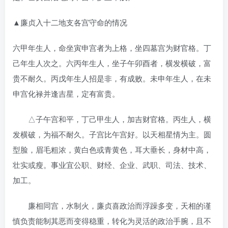
▲廉贞入十二地支各宫守命的情况
六甲年生人，命坐寅申宫者为上格，坐四墓宫为财官格。丁
己年生人次之。六丙年生人，坐子午卯酉者，横发横破，富
贵不耐久。丙戊年生人招是非，有成败。未申年生人，在未
申宫化禄并逢吉星，定有富贵。
△子午宫和平，丁己甲生人，加吉财官格。丙生人，横
发横破，为福不耐久。子宫比午宫好。以天相星情为主。圆
型脸，眉毛粗浓，黄白色或青黄色，耳大垂长，身材中高，
壮实或瘦。事业宜公职、财经、企业、武职、司法、技术、
加工。
廉相同宫，水制火，廉贞喜政治而浮躁多变，天相的谨
慎负责能制其恶而变得稳重，转化为灵活的政治手腕，且不