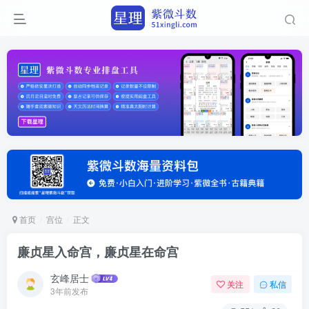
首页
宫位
正文
廉贞星入命宫，廉贞星在命宫
玄峰居士
关注
私信
3年前发布