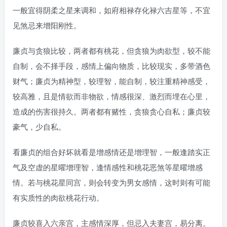
一般宜得阴柔之星来调和，如府相禄存化禄六吉星等，不宜
见煞忌来增阳刚性。
廉贞与贪狼比较，两者都有桃花，但贪狼为肉欲型，较不能
自制，会不择手段，感情上偏向物质，比较现实，多带酒色
财气；廉贞为精神型，较理智，能自制，较注重精神感受，
较高雅，且是情欲而非物欲，情感很深、激烈而埋在心里，
造成的伤害很持久。两者都有赌性，贪狼贪心自私；廉贞较
豪气，少自私。
看廉贞的组合好坏就看是增感情还是增理智，一般逢踏实正
气及空虚的星曜增理智，逢情感性和桃花恶煞等星曜增感
情。若与桃花星同宫，则会转变为男女感情，这时则有可能
有实质性的肉欲桃花行动。
廉贞较喜入六亲宫，主感情深厚，但忌入夫妻宫，易分离。