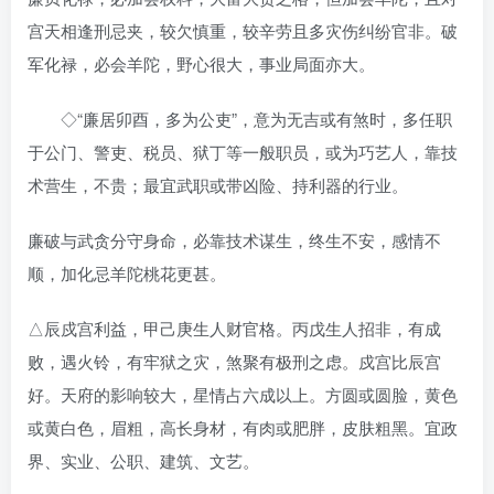
宫天相逢刑忌夹，较欠慎重，较辛劳且多灾伤纠纷官非。破
军化禄，必会羊陀，野心很大，事业局面亦大。
◇“廉居卯酉，多为公吏”，意为无吉或有煞时，多任职
于公门、警吏、税员、狱丁等一般职员，或为巧艺人，靠技
术营生，不贵；最宜武职或带凶险、持利器的行业。
廉破与武贪分守身命，必靠技术谋生，终生不安，感情不
顺，加化忌羊陀桃花更甚。
△辰戍宫利益，甲己庚生人财官格。丙戊生人招非，有成
败，遇火铃，有牢狱之灾，煞聚有极刑之虑。戍宫比辰宫
好。天府的影响较大，星情占六成以上。方圆或圆脸，黄色
或黄白色，眉粗，高长身材，有肉或肥胖，皮肤粗黑。宜政
界、实业、公职、建筑、文艺。