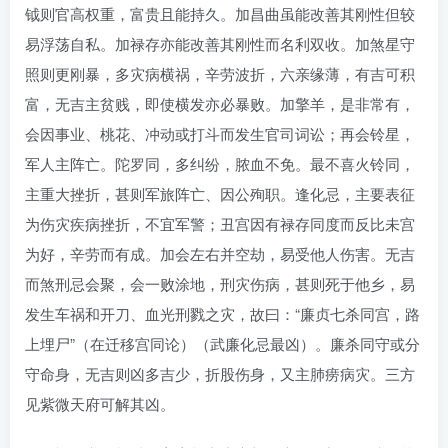
钺则官高权重，富贵且能持久。加昌曲虽能改善其刚性但较
易浮荡自私。加禄存亦能改善其刚性而名利双收。加煞星守
照则更刚暴，多灾病横祸，辛劳波折，六亲缘薄，有吉可积
富，无吉主贫贱，即使横发亦必暴败。加擎羊，是非常有，
会因事业、桃花、冲动或打斗而发生官司词讼；再会铃星，
军人主阵亡。陀罗同，多纠纷，脓血不免。最不喜火铃同，
主重大挫折，甚则军旅阵亡、因公殉职。逢化忌，主要表征
为伤灾疾病挫折，不宜军警；丑宫因有禄存同度而反比未宫
为好，辛劳而有成。加会左右并空劫，易受他人伤害。无吉
而煞刑忌会聚，会一败涂地，刑灾伤病，甚则死于他乡，易
发生车祸和开刀、血光刑戮之灾，故曰：“廉贞七杀同宫，路
上埋尸”（在迁移宫同论）（武廉化忌最凶）。廉杀同守或分
守命身，无吉则凶多吉少，折股伤身，又主肺痨病灾。三方
见紫微天府可解其凶。