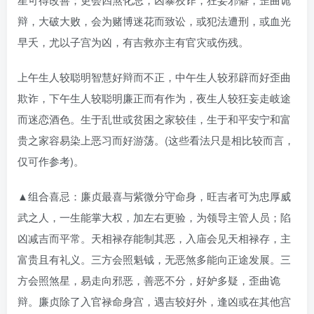
辩，大破大败，会为赌博迷花而致讼，或犯法遭刑，或血光
早夭，尤以子宫为凶，有吉救亦主有官灾或伤残。
上午生人较聪明智慧好辩而不正，中午生人较邪辟而好歪曲
欺诈，下午生人较聪明廉正而有作为，夜生人较狂妄走岐途
而迷恋酒色。生于乱世或贫困之家较佳，生于和平安宁和富
贵之家容易染上恶习而好游荡。(这些看法只是相比较而言，
仅可作参考)。
▲组合喜忌：廉贞最喜与紫微分守命身，旺吉者可为忠厚威
武之人，一生能掌大权，加左右更验，为领导主管人员；陷
凶减吉而平常。天相禄存能制其恶，入庙会见天相禄存，主
富贵且有礼义。三方会照魁钺，无恶煞多能向正途发展。三
方会照煞星，易走向邪恶，善恶不分，好妒多疑，歪曲诡
辩。廉贞除了入官禄命身宫，遇吉较好外，逢凶或在其他宫