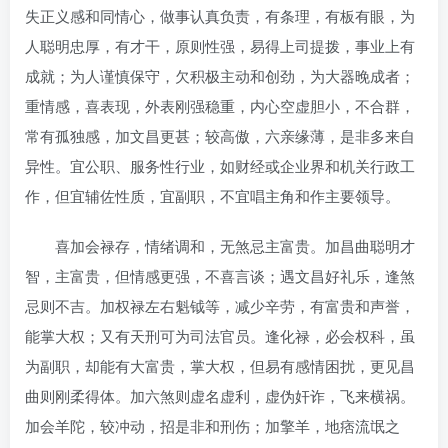
失正义感和同情心，做事认真负责，有条理，有板有眼，为
人聪明忠厚，有才干，原则性强，易得上司提拨，事业上有
成就；为人谨慎保守，欠积极主动和创劲，为大器晚成者；
重情感，喜表现，外表刚强稳重，内心空虚胆小，不合群，
常有孤独感，加文昌更甚；较高傲，六亲缘薄，是非多来自
异性。宜公职、服务性行业，如财经或企业界和机关行政工
作，但宜辅佐性质，宜副职，不宜唱主角和作主要领导。
喜加会禄存，情绪调和，无煞忌主富贵。加昌曲聪明才
智，主富贵，但情感更强，不喜言谈；遇文昌好礼乐，逢煞
忌则不吉。加权禄左右魁钺等，减少辛劳，有富贵和声誉，
能掌大权；又有天刑可为司法官员。逢化禄，必会权科，虽
为副职，却能有大富贵，掌大权，但易有感情困扰，更见昌
曲则刚柔得体。加六煞则虚名虚利，虚伪奸诈，飞来横祸。
加会羊陀，较冲动，招是非和刑伤；加擎羊，地痞流氓之