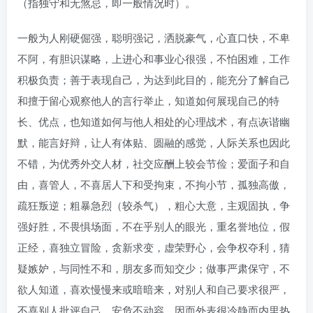
（指独守和无煞忌，即一般情况时）。
一般为人刚硬倔强，聪明强记，洒脱豪气，心直口快，不卑
不阿，有胆识谋略，上进心和事业心很强，不怕困难，工作
积极负责；善于表现自己，为达到此目的，能充分了解自己
和擅于留心观察他人的言行举止，知道如何展现自己的特
长、优点，也知道如何与他人相处的心理战术，有点诙谐幽
默，能言好辩，让人有体贴、圆融的感觉，人际关系也因此
不错，为优秀外交人材，社交应酬上较会节俭；爱面子和自
由，喜管人，不喜居人下和受拘束，不拘小节，孤独高傲，
疏狂叛逆；粗暴急烈（较杀气），粗心大意，主观固执，争
强好胜，不畏惧场面，不在乎别人的眼光，重名誉地位，假
正经，喜独立冒险，贪新求变，虚荣野心，会争权夺利，猜
疑嫉妒，与同性不和，朋友多而知交少；做事严肃保守，不
欲人知道，喜欢慢慢来或暗暗来，对别人和自己要求很严，
不喜别人批评自己，安危不动容，因而外表很冷静而内里热