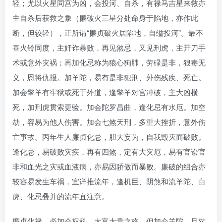
轻；尤以火星同宫为凶，会投河、自杀，有禄马吉星来救亦
主自杀后获救之象（廉破火三星分处命身于陷地，亦作此
断，但较轻），正所谓“廉贞破火居陷地，自缢投河”。最不
喜火铃同度，主奸诈暴败，再见煞忌，又见刑虎，主开刀手
术或意外灾祸；再加化忌称为狼心狗肺，劳碌是非，狠毒无
义，恩将仇报。加羊陀，易有是非犯刑、外伤残疾、死亡。
加会擎羊有牢狱或死于外道，逢擎羊对宫冲破，主大凶横
死，加刑虎贯索更验。加会陀罗昌曲，逢化忌有水厄。加空
劫，容易为他人伤害。加会七煞天刑，多重大挫折，意外伤
亡事故。丙年生人廉贞化忌，胆大妄为，自我毁灭而破败。
逢化忌，易破败灾疾，再有四煞，定有大灾厄，易有官讼官
非和血光之灾或血液病，亦易因骄傲而暴败。廉破的组合亦
较容易发生车祸，宜详推流年，逢机巨、阴煞和流羊陀、白
虎、化忌叠并的流年宜注意。
廉贞化禄，必加会权科，大富大贵之格，但加会羊陀，且对