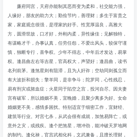
廉府同宫，天府亦能制其恶而变为柔和，社交能力强，
人缘好，朋友的助力大；勤俭节约，善理财；多生于富贵之
家，家庭观念很强，是理家的好手。性宽厚温良，高雅大
方，圆滑世故，口才好，外刚内柔，异性缘佳；见解独特，
有谋略才干，办事认真，任劳任怨，不爱出风头，较保守谨
慎，独断专行，喜争权。少年不得志，中年后才发达，易掌
权。逢昌曲左右等吉星，官高权大，声望好；逢昌曲，读书
名列前茅。逢煞星则有阻滞，且为人奸诈；空劫同则孤立而
有大波折和损失；擎羊同，是非争斗；陀罗同，心性残忍，
易有刑灾或脓血症；火星同于陷空之宫，投河自尽。因夫妻
宫有破军，所以婚姻不美，宜晚婚，且聚少离多为好。女命
婚姻更不美，感情多困扰。特别适宜于细密工作，宜财经、
建筑等行业。对宫七杀，从武会很有成就，加煞易阵亡，或
意外之灾，或残疾。逢个把煞星，增冲劲，能冲破天罗地网
的制约。逢化禄，官宫武相化科，文武兼备，且擅长理财，