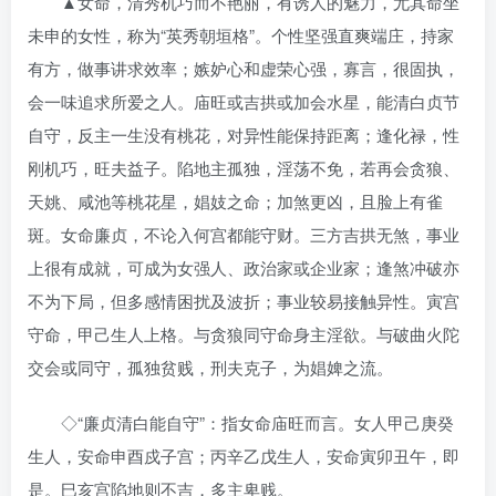
▲女命，清秀机巧而不艳丽，有诱人的魅力，尤其命坐
未申的女性，称为“英秀朝垣格”。个性坚强直爽端庄，持家
有方，做事讲求效率；嫉妒心和虚荣心强，寡言，很固执，
会一味追求所爱之人。庙旺或吉拱或加会水星，能清白贞节
自守，反主一生没有桃花，对异性能保持距离；逢化禄，性
刚机巧，旺夫益子。陷地主孤独，淫荡不免，若再会贪狼、
天姚、咸池等桃花星，娼妓之命；加煞更凶，且脸上有雀
斑。女命廉贞，不论入何宫都能守财。三方吉拱无煞，事业
上很有成就，可成为女强人、政治家或企业家；逢煞冲破亦
不为下局，但多感情困扰及波折；事业较易接触异性。寅宫
守命，甲己生人上格。与贪狼同守命身主淫欲。与破曲火陀
交会或同守，孤独贫贱，刑夫克子，为娼婢之流。
◇“廉贞清白能自守”：指女命庙旺而言。女人甲己庚癸
生人，安命申酉戍子宫；丙辛乙戊生人，安命寅卯丑午，即
是。巳亥宫陷地则不吉，多主卑贱。