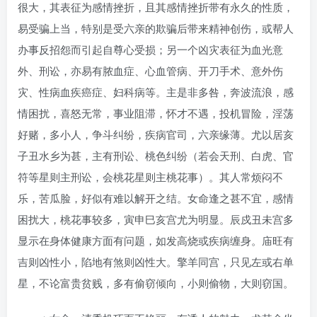
很大，其表征为感情挫折，且其感情挫折带有永久的性质，
易受骗上当，特别是受六亲的欺骗后带来精神创伤，或帮人
办事反招怨而引起自尊心受损；另一个凶灾表征为血光意
外、刑讼，亦易有脓血症、心血管病、开刀手术、意外伤
灾、性病血疾癌症、妇科病等。主是非多咎，奔波流浪，感
情困扰，喜怒无常，事业阻滞，怀才不遇，投机冒险，淫荡
好赌，多小人，争斗纠纷，疾病官司，六亲缘薄。尤以居亥
子丑水乡为甚，主有刑讼、桃色纠纷（若会天刑、白虎、官
符等星则主刑讼，会桃花星则主桃花事）。其人常烦闷不
乐，苦瓜脸，好似有难以解开之结。女命逢之甚不宜，感情
困扰大，桃花事较多，寅申巳亥宫尤为明显。辰戍丑未宫多
显示在身体健康方面有问题，如发高烧或疾病缠身。庙旺有
吉则凶性小，陷地有煞则凶性大。擎羊同宫，只见左或右单
星，不论富贵贫贱，多有偷窃倾向，小则偷物，大则窃国。