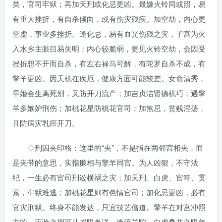
类，官司牢狱；再加天刑或化忌更凶。最嫌火铃同或照，易
有重大挫折，有自杀倾向，或有伤灾残疾。加空劫，内心更
空虚，事业多挫折。逢化忌，易有血光伤残之灾，子宫为火
入水乡主眼目易失明；内心较脆弱，更见火铃空劫，会因受
挫折想不开而自杀，有左右禄马可解，有陀罗自杀不成，有
擎羊更凶。因天机在疾厄，健康方面可能较差。女命清秀，
早婚会生离死别，又防开刀流产；加吉贞洁贤德机巧；遇擎
羊多嫉妒刑伤；加桃花星防桃花官司；加煞忌，贫贱淫荡，
且防病灾乳癌开刀。
◇刑囚夹印格：这里的“夹”，不是指在两邻宫相夹，而
是夹带的意思，实指廉相与擎羊同宫。为人凶狠，不守法
纪，一生必有官司刑讼横祸之灾；加天刑、白虎、官符、贯
索，牢狱难逃；加桃花星则有色情官司；加化忌更凶，必有
官灾刑狱。终身不能发达，只宜技艺僧道。擎羊在对宫冲照
亦凶。应验之期可从岁限参详，逢流羊陀、白虎叠并之限年