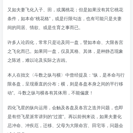
又如夫妻飞化入子、田，或属桃花；但是如果没有其它桃花
条件，如本命“桃花格”，或是行限勾连，也有可能只是夫妻
间的同居、情欲、或是生育之事而已。
许多人论四化，常常只是论及同一盘，譬如本命、大限各宫
之飞化而已。如果同一盘，仅及其格、其体，是种静态现象
之陈述，难以论及实际之吉凶。
本人在拙文〈斗数之纵与横〉中曾经提及：“纵，是本命与行
限各盘，呈现垂直的分布；横，则是各盘本身之间的平行移
动”。斗数之纵与横各有其体用，不能偏废！
四化飞星的纵向运用，会触及各盘及各宫之迭并问题，也即
是有些飞星派常讲到的“过渡”。再以前例来说，如果夫妻化
忌冲命、冲疾厄，迁移、父母为大限命宫、田宅等，问题会