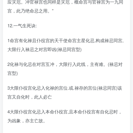
应灾厄。冲官禄宫也同样是灾厄，概命宫与官禄宫为一九同
宫，此乃绝命忌之用。”
12.一气生死诀:
1命宫有化禄且仆役宫的天干使命宫主星化忌,构成禄忌同宫,
大限行入禄忌之对宫即凶(禄忌同宫型)
2化禄与化忌在对宫互冲，大限行入此线，主有难。(禄忌对
宫型)
3大限仆役宫化忌入化禄的宫位.或.禄存的宫位(禄忌同宫)该
宫又自化时，此人必亡
4大限仆役宫化忌入本命仆役宫,且本命仆役宫有自化忌时，
为凶象，亦主亡故。