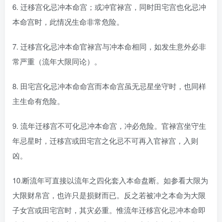
6. 迁移宫化忌冲本命宫；或冲官禄宫，同时田宅宫也化忌冲
本命宫时，此情况生命非常危险。
7. 迁移宫化忌冲本命官禄宫与冲本命相同，如发生意外必非
常严重（流年大限同论）。
8. 田宅宫化忌冲本命命宫而本命宫虽无忌星坐守时，也同样
主生命有危险。
9. 流年迁移宫不可化忌冲本命宫，冲必危险。官禄宫坐守生
年忌星时，迁移宫或田宅宫之化忌不可再入官禄宫，入则
凶。
10.断流年可直接以流年之四化套入本命盘断。如参看大限为
大限财帛宫，也许只是损财而已。反之若被冲之本命为大限
子女宫或田宅宫时，其灾必重。惟流年迁移宫化忌冲本命即