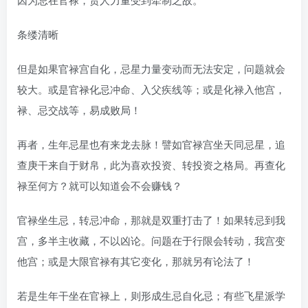
条缕清晰
但是如果官禄宫自化，忌星力量变动而无法安定，问题就会
较大。或是官禄化忌冲命、入父疾线等；或是化禄入他宫，
禄、忌交战等，易成败局！
再者，生年忌星也有来龙去脉！譬如官禄宫坐天同忌星，追
查庚干来自于财帛，此为喜欢投资、转投资之格局。再查化
禄至何方？就可以知道会不会赚钱？
官禄坐生忌，转忌冲命，那就是双重打击了！如果转忌到我
宫，多半主收藏，不以凶论。问题在于行限会转动，我宫变
他宫；或是大限官禄有其它变化，那就另有论法了！
若是生年干坐在官禄上，则形成生忌自化忌；有些飞星派学