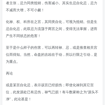
者主张，忌力同类抵销，伤害减小。其实生忌自化忌，忌力
不减而大增，不可小觑！
化禄、权、科所在之宫，其同类自化，可视为抵销。但是生
忌自化忌，此双忌力流荡于两宫之间，变得无法掌握，进而
产生不同状态的危害！
至于是什么样子的伤害，可以再转禄、忌，或是推查相关宫
位而得知。当然，命盘的吉凶在于动，所以行限之引动，是
为重点。
再论
或是某宫自化忌，表示该宫已经损伤；即使化禄到其它宫
位，此发源处已有忌伤，禄气已损！有斗数家称之为“源头不
净”，此论甚是！