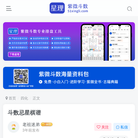
首页
四化
正文
​斗​数​忌​星​棋​谱
老祖迷弟
关注
私信
3年前发布