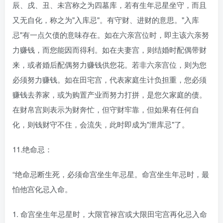
辰、戌、丑、未宫称之为四墓库，若有生年忌星坐守，而且
又无自化，称之为"入库忌"。有守财、进财的意思。"入库
忌"有一点欠债的意味存在。如在六亲宫位时，即主该六亲努
力赚钱，而您能因而得利。如在夫妻宫，则结婚时配偶带财
来，或者婚后配偶努力赚钱供您花。若非六亲宫位，则为您
必须努力赚钱。如在田宅宫，代表家庭生计负担重，您必须
赚钱去养家，或为购置产业而努力打拼，是您欠家庭的债。
在财帛宫则表示为财奔忙，但守财牢靠，但如果有任何自
化，则钱财守不住，会流失，此时即成为"泄库忌"了。
11.绝命忌：
“绝命忌断生死，必须命宫坐生年忌星。命宫坐生年忌时，最
怕他宫化忌入命。
1. 命宫坐生年忌星时，大限官禄宫或大限田宅宫再化忌入命