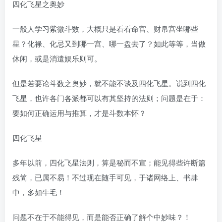
四化飞星之奥妙
一般人学习紫微斗数，大概只是看看命宫、财帛宫坐哪些
星？化禄、化忌又到哪一宫、哪一盘去了？如此等等，当做
休闲，或是消遣娱乐则可。
但是若要论斗数之奥妙，就不能不谈及四化飞星。说到四化
飞星，也许各门各派都可以有其坚持的法则；问题是在于：
要如何正确运用与推算，才是斗数本怀？
四化飞星
多年以前，四化飞星法则，算是秘而不宣；能见得些许断篇
残简，已属不易！不过现在随手可见，于诸网络上、书肆
中，多如牛毛！
问题不在于不能得见，而是能否正确了解个中妙味？！