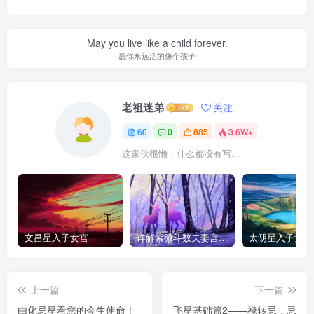
May you live like a child forever.
愿你永远活的像个孩子
老祖迷弟
关注
60
0
885
3.6W+
这家伙很懒，什么都没有写...
文昌星入子女宫
详解紫微斗数夫妻宫星曜
上一篇
下一篇
由化忌星看您的今生使命！
飞星基础篇2——禄转忌，忌