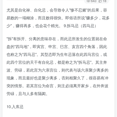
643
18
尤其是自化禄、自化忌，会导致令人"惨不忍赌"的后果，容
易败的一塌糊涂，而且败得很快。即俗语所说"赚多少，花多
少"，赚得再多，也会花个精光。 9.拆马忌（四马忌）
"拆"有拆开、分离的意味存在，而此忌所发生的位置就在命
盘的"四马地"，即寅宫、申宫、巳宫、亥宫四个角落，因此
也称之为"四马忌"。其型态即为生年忌落在此四马宫位，或
此四个宫位的天干有自化忌，都是称之为"拆马忌"。其主奔
波、劳碌，若此宫为六亲宫位，则代表与该六亲聚少离多的
现象，而且最好也是聚少离多，否则相聚久了，很容易有冲
突的情形。若其宫位为命宫，则主必须离开家乡，在外奔波
劳碌，且与人多有隔阂。
10.入库忌