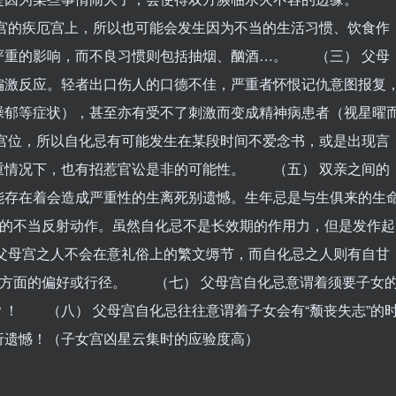
宫的疾厄宫上，所以也可能会发生因为不当的生活习惯、饮食作
严重的影响，而不良习惯则包括抽烟、酗酒…。 （三） 父母
偏激反应。轻者出口伤人的口德不佳，严重者怀恨记仇意图报复
躁郁等症状），甚至亦有受不了刺激而变成精神病患者（视星曜
宫位，所以自化忌有可能发生在某段时间不爱念书，或是出现言
重情况下，也有招惹官讼是非的可能性。 （五） 双亲之间的
能存在着会造成严重性的生离死别遗憾。生年忌是与生俱来的生
”的不当反射动作。虽然自化忌不是长效期的作用力，但是发作起
父母宫之人不会在意礼俗上的繁文缛节，而自化忌之人则有自甘
俗方面的偏好或行径。 （七） 父母宫自化忌意谓着须要子女
！ （八） 父母宫自化忌往往意谓着子女会有“颓丧失志”的
折遗憾！（子女宫凶星云集时的应验度高）