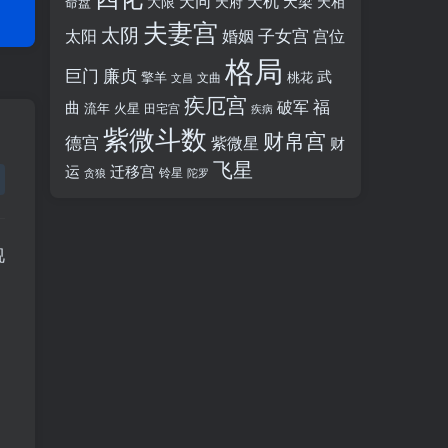
天同
天机
天梁
大限
天府
天相
命盘
夫妻宫
太阴
婚姻
子女宫
宫位
太阳
格局
廉贞
巨门
武
擎羊
桃花
文昌
文曲
疾厄宫
福
破军
曲
流年
火星
田宅宫
疾病
紫微斗数
财帛宫
德宫
紫微星
财
飞星
运
迁移宫
铃星
贪狼
陀罗
视