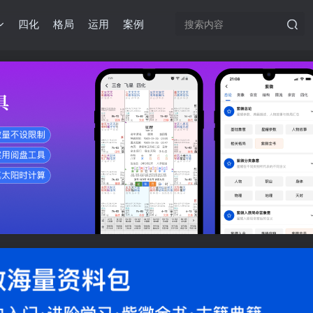
四化
格局
运用
案例