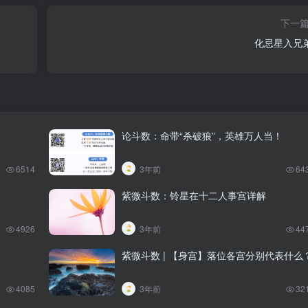
下一
化忌星入兄
论斗数：命带“杀破狼”，英雄万人当！
6514
3年前
64
紫微斗数：铃星在十二人事宫详解
4926
3年前
44
紫微斗数 | 【身宫】落位各宫分别代表什么
4085
3年前
32