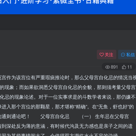
关注
私信
891
11
厄宫作为该宫位有严重瑕疵推论时，那么父母宫自化忌的情况当
定的现象；而如果欲洞悉父母宫自化忌的全貌，那则须考量父母宫
自化忌的现象论述。对于一位实事求是的斗数学者来说，那仍嫌不
进入那个宫位的那颗星，那才堪称“精确”。在“无鱼，虾也好”的
的通则通论吧！ 父母宫自化忌 （一） 生年忌在父母宫
情到深处反为薄的意涵，有时候代沟及无力感也是亲子之间的遗
，是因为某些事情闹大了，会使得双方濒临水火不容的边缘。