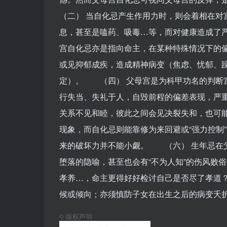
（二） 当自化忌产生作用力时，则会着相在对
息，甚至是嗑药、吸毒…等，而对健康造成了
宫自化忌亦是指向命主，在某种特殊情况下的
或见抑郁成疾，造成精神病变（焦虑、忧郁、
定）。 （四） 父母宫是为科甲功名的判断
行失当、失礼于人，自毁前程的偏差表现，严
关系不见和睦，彼此之间会见决裂失和，也可
现象，而自化忌则能靠修为来回避或“强力控制
来的破坏力并不能小觑。 （六） 生年忌在
堕落的隐喻，甚至也会有“不为人知”的伤风败
孝养…，命主更得好好检讨自己是否尽了孝道？
候或倾向；亦须慎防子女在出生之后的病变夭
©
版权声明