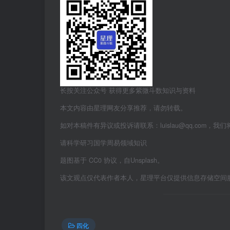
长按关注公众号 获得更多紫微斗数知识与资料
本文内容由星理网友分享推荐，请勿转载。
如对本稿件有异议或投诉请联系：luislau@qq.com，我
请科学研习国学周易领域知识
题图基于 CC0 协议，自Unsplash。
该文观点仅代表作者本人，星理平台仅提供信息存储空间
四化