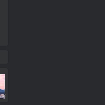
紫微斗数：紫微星入身宫及身宫暗合
【机月同梁格】作吏人-紫微斗数格局
四化飞星-入夫妻宫
何