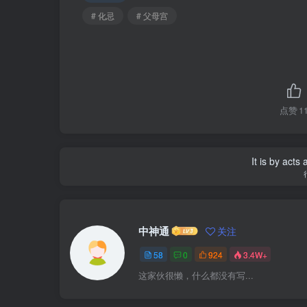
# 化忌
# 父母宫
点赞
1
It is by acts
中神通
关注
58
0
924
3.4W+
这家伙很懒，什么都没有写...