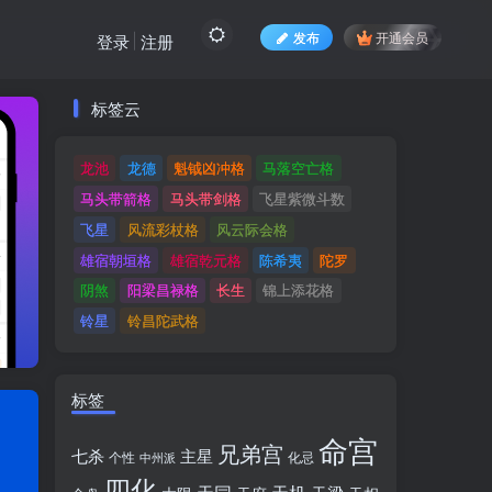
发布
开通会员
登录
注册
标签云
标签云
龙池
龙德
魁钺凶冲格
马落空亡格
龙池
龙德
魁钺凶冲格
马落空亡格
马头带箭格
马头带剑格
飞星紫微斗数
马头带箭格
马头带剑格
飞星紫微斗数
飞星
风流彩杖格
风云际会格
飞星
风流彩杖格
风云际会格
雄宿朝垣格
雄宿乾元格
陈希夷
陀罗
雄宿朝垣格
雄宿乾元格
陈希夷
陀罗
阴煞
阳梁昌禄格
长生
锦上添花格
阴煞
阳梁昌禄格
长生
锦上添花格
铃星
铃昌陀武格
铃星
铃昌陀武格
标签
命宫
兄弟宫
七杀
主星
个性
中州派
化忌
四化