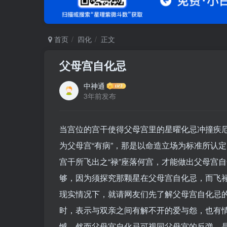
首页
四化
正文
父母宫自化忌
中神通
3年前发布
当宫位的宫干使得父母宫里的星曜化忌冲撞疾
为父母宫“有病”，那是以命造立场为标准所认
宫干所飞出之“禄”座落何宫，才能做出父母宫
够，因为须探究那颗星在父母宫自化忌，而飞禄
现实情况下，就请网友们先了解父母宫自化忌
时，表示与双亲之间有解不开的爱与怨，也有
憾。然而父母宫自化忌可视同父母宫的反弹