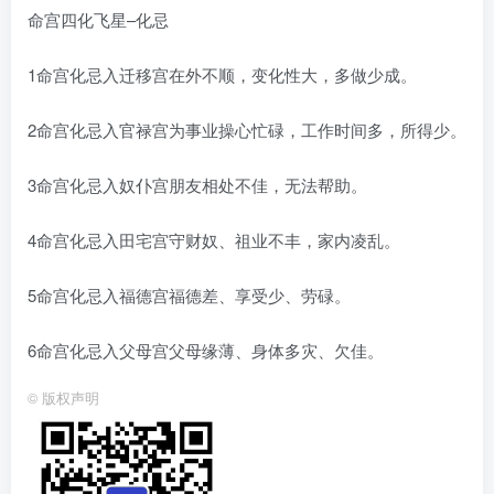
命宫四化飞星–化忌
1命宫化忌入迁移宫在外不顺，变化性大，多做少成。
2命宫化忌入官禄宫为事业操心忙碌，工作时间多，所得少。
3命宫化忌入奴仆宫朋友相处不佳，无法帮助。
4命宫化忌入田宅宫守财奴、祖业不丰，家内凌乱。
5命宫化忌入福德宫福德差、享受少、劳碌。
6命宫化忌入父母宫父母缘薄、身体多灾、欠佳。
©
版权声明