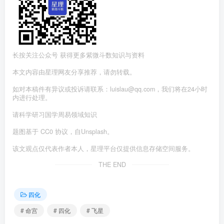
长按关注公众号 获得更多紫微斗数知识与资料
本文内容由星理网友分享推荐，请勿转载。
如对本稿件有异议或投诉请联系：luislau@qq.com，我们将在24小时
内进行处理。
请科学研习国学周易领域知识
题图基于 CC0 协议，自Unsplash。
该文观点仅代表作者本人，星理平台仅提供信息存储空间服务。
THE END
四化
# 命宫
# 四化
# 飞星