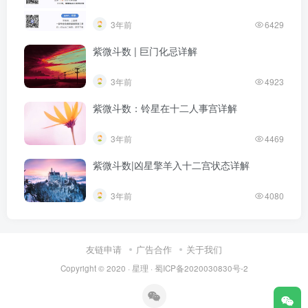
3年前
6429
紫微斗数 | 巨门化忌详解
3年前
4923
紫微斗数：铃星在十二人事宫详解
3年前
4469
紫微斗数|凶星擎羊入十二宫状态详解​
3年前
4080
友链申请
广告合作
关于我们
Copyright © 2020 ·
星理
·
蜀ICP备2020030830号-2