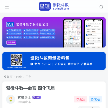
首页
四化
正文
紫微斗数—命宫 四化飞星
玄峰居士
关注
私信
3年前发布