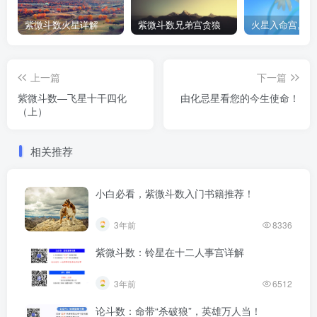
紫微斗数火星详解
紫微斗数兄弟宫贪狼
上一篇
下一篇
紫微斗数—飞星十干四化
由化忌星看您的今生使命！
（上）
相关推荐
小白必看，紫微斗数入门书籍推荐！
3年前
8336
紫微斗数：铃星在十二人事宫详解
3年前
6512
论斗数：命带“杀破狼”，英雄万人当！