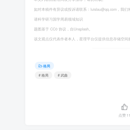
如对本稿件有异议或投诉请联系：luislau@qq.com，我
请科学研习国学周易领域知识
题图基于 CC0 协议，自Unsplash。
该文观点仅代表作者本人，星理平台仅提供信息存储空间
格局
# 格局
# 武曲
点赞
1