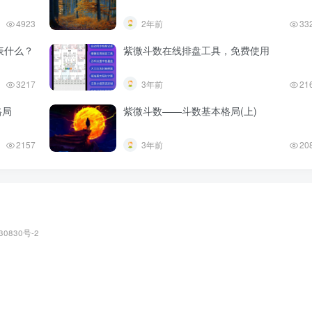
4923
2年前
33
表什么？
紫微斗数在线排盘工具，免费使用
3217
3年前
21
格局
紫微斗数——斗数基本格局(上)
2157
3年前
20
30830号-2