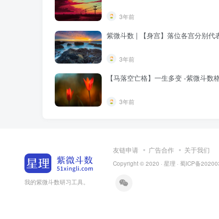
3年前
紫微斗数 | 【身宫】落位各宫分别代
3年前
【马落空亡格】一生多变 -紫微斗数
3年前
友链申请
广告合作
关于我们
Copyright © 2020 ·
星理
·
蜀ICP备20200
我的紫微斗数研习工具。