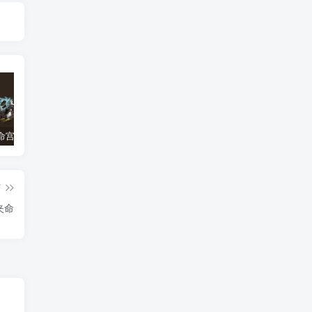
太阴星入命宫，太阴星在命宫
紫微在夫妻宫
【日月藏辉格-日月反背格】-紫微斗数格局
篇
夹命