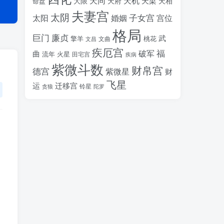
天同
天机
天梁
大限
天府
天相
命盘
夫妻宫
太阴
婚姻
子女宫
宫位
太阳
格局
廉贞
巨门
武
擎羊
桃花
文昌
文曲
疾厄宫
福
破军
曲
流年
火星
田宅宫
疾病
紫微斗数
财帛宫
德宫
紫微星
财
飞星
运
迁移宫
铃星
贪狼
陀罗