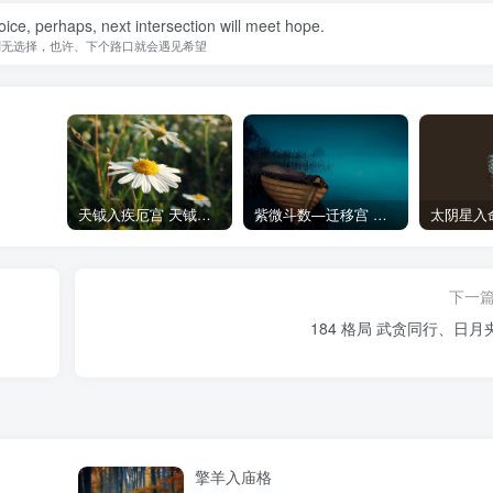
ice, perhaps, next intersection will meet hope.
别无选择，也许、下个路口就会遇见希望
天钺入疾厄宫 天钺在疾厄宫
紫微斗数—迁移宫 四化飞星
下一
184 格局 武贪同行、日月
擎羊入庙格