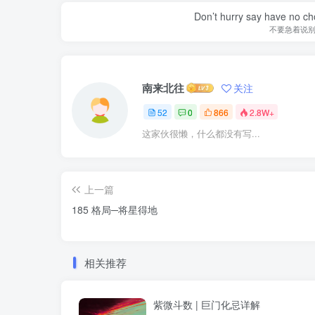
Don’t hurry say have no cho
不要急着说
南来北往
关注
52
0
866
2.8W+
这家伙很懒，什么都没有写...
上一篇
185 格局─将星得地
相关推荐
紫微斗数 | 巨门化忌详解