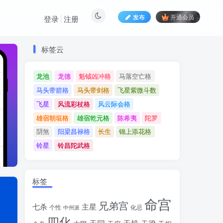
发布
开通会员
登录
注册
标签云
标签云
龙池
龙德
魁钺凶冲格
马落空亡格
龙池
龙德
魁钺凶冲格
马落空亡格
马头带箭格
马头带剑格
飞星紫微斗数
马头带箭格
马头带剑格
飞星紫微斗数
飞星
风流彩杖格
风云际会格
飞星
风流彩杖格
风云际会格
雄宿朝垣格
雄宿乾元格
陈希夷
陀罗
雄宿朝垣格
雄宿乾元格
陈希夷
陀罗
阴煞
阳梁昌禄格
长生
锦上添花格
阴煞
阳梁昌禄格
长生
锦上添花格
铃星
铃昌陀武格
铃星
铃昌陀武格
标签
命宫
兄弟宫
七杀
主星
个性
中州派
化忌
四化