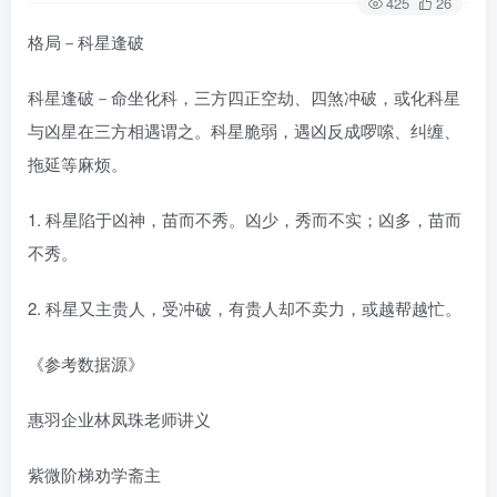
425
26
格局－科星逢破
科星逢破－命坐化科，三方四正空劫、四煞冲破，或化科星
与凶星在三方相遇谓之。科星脆弱，遇凶反成啰嗦、纠缠、
拖延等麻烦。
1. 科星陷于凶神，苗而不秀。凶少，秀而不实；凶多，苗而
不秀。
2. 科星又主贵人，受冲破，有贵人却不卖力，或越帮越忙。
《参考数据源》
惠羽企业林凤珠老师讲义
紫微阶梯劝学斋主