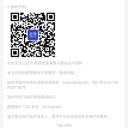
©
版权声明
长按关注公众号 获得更多紫微斗数知识与资料
本文内容由星理网友分享推荐，请勿转载。
如对本稿件有异议或投诉请联系：luislau@qq.com，我们将在24小时
内进行处理。
请科学研习国学周易领域知识
题图基于 CC0 协议，自Unsplash。
该文观点仅代表作者本人，星理平台仅提供信息存储空间服务。
THE END