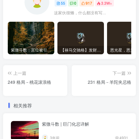
55
0
917
3.3W+
这家伙很懒，什么都没有写...
紫微斗数：宫位被引​​动，必有事发生！那…何谓被引动？
【禄马交驰格】发财异乡-紫微斗数格局
恩光星，恩光星
上一篇
下一篇
249 格局－桃花滚浪格
231 格局－羊陀夹忌格
相关推荐
紫微斗数 | 巨门化忌详解
3年前
4931