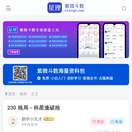
首页
格局
正文
230 格局－科星逢破格
易学小天才
关注
私信
3年前发布