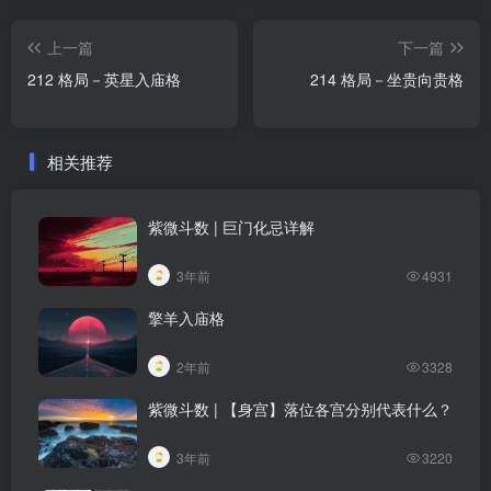
上一篇
下一篇
212 格局－英星入庙格
214 格局－坐贵向贵格
相关推荐
紫微斗数 | 巨门化忌详解
3年前
4931
擎羊入庙格
2年前
3328
紫微斗数 | 【身宫】落位各宫分别代表什么？
3年前
3220