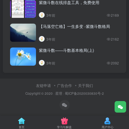
紫微斗数在线排盘工具，免费使用
3年前
2169
【马落空亡格】一生多变 -紫微斗数格局
3年前
2162
紫微斗数——斗数基本格局(上)
3年前
2092
友链申请
广告合作
关于我们
Copyright © 2020 ·
星理
·
蜀ICP备2020030830号-2
首页
学习与解盘
用户中心