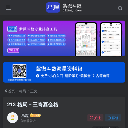
首页
格局
正文
213 格局－三奇嘉会格
易趣
关注
私信
3年前发布