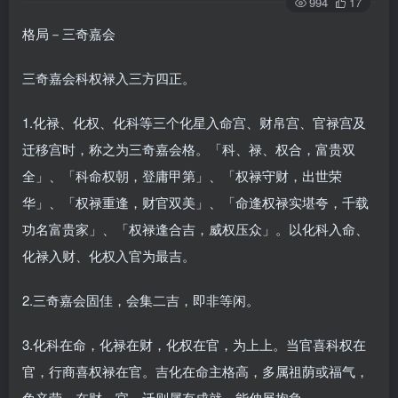
994
17
格局－三奇嘉会
三奇嘉会科权禄入三方四正。
1.化禄、化权、化科等三个化星入命宫、财帛宫、官禄宫及
迁移宫时，称之为三奇嘉会格。「科、禄、权合，富贵双
全」、「科命权朝，登庸甲第」、「权禄守财，出世荣
华」、「权禄重逢，财官双美」、「命逢权禄实堪夸，千载
功名富贵家」、「权禄逢合吉，威权压众」。以化科入命、
化禄入财、化权入官为最吉。
2.三奇嘉会固佳，会集二吉，即非等闲。
3.化科在命，化禄在财，化权在官，为上上。当官喜科权在
官，行商喜权禄在官。吉化在命主格高，多属祖荫或福气，
免辛劳。在财、官、迁则属有成就，能伸展抱负。