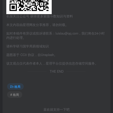
长按关注公众号 获得更多紫微斗数知识与资料
本文内容由星理网友分享推荐，请勿转载。
如对本稿件有异议或投诉请联系：luislau@qq.com，我们将在24小时
内进行处理。
请科学研习国学周易领域知识
题图基于 CC0 协议，自Unsplash。
该文观点仅代表作者本人，星理平台仅提供信息存储空间服务。
THE END
格局
# 格局
喜欢就支持一下吧