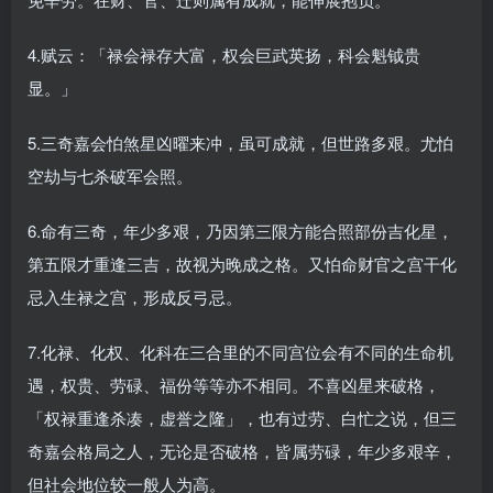
4.赋云：「禄会禄存大富，权会巨武英扬，科会魁钺贵
显。」
5.三奇嘉会怕煞星凶曜来冲，虽可成就，但世路多艰。尤怕
空劫与七杀破军会照。
6.命有三奇，年少多艰，乃因第三限方能合照部份吉化星，
第五限才重逢三吉，故视为晚成之格。又怕命财官之宫干化
忌入生禄之宫，形成反弓忌。
7.化禄、化权、化科在三合里的不同宫位会有不同的生命机
遇，权贵、劳碌、福份等等亦不相同。不喜凶星来破格，
「权禄重逢杀凑，虚誉之隆」，也有过劳、白忙之说，但三
奇嘉会格局之人，无论是否破格，皆属劳碌，年少多艰辛，
但社会地位较一般人为高。