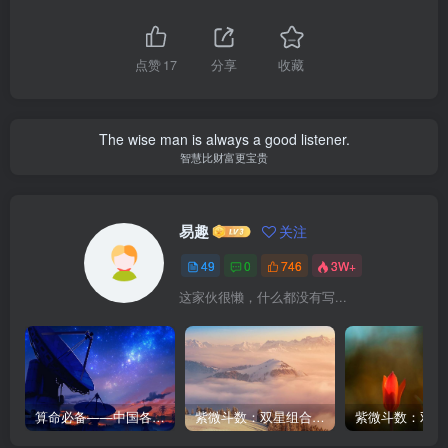
点赞
17
分享
收藏
The wise man is always a good listener.
智慧比财富更宝贵
易趣
关注
49
0
746
3W+
这家伙很懒，什么都没有写...
算命必备——中国各主要城市平太阳时差对照表
紫微斗数：双星组合 – 天同太阴