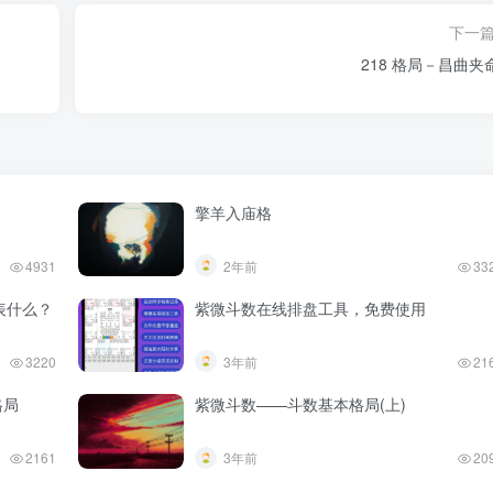
下一
218 格局－昌曲夹
擎羊入庙格
4931
2年前
33
表什么？
紫微斗数在线排盘工具，免费使用
3220
3年前
21
格局
紫微斗数——斗数基本格局(上)
2161
3年前
20