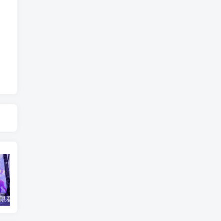
限看财运-2
【文星拱命格】主聪明-紫微斗数格局
禄存星入夫妻宫
文