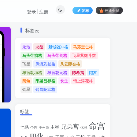
发布
开通会员
登录
注册
标签云
标签云
龙池
龙德
魁钺凶冲格
马落空亡格
龙池
龙德
魁钺凶冲格
马落空亡格
马头带箭格
马头带剑格
飞星紫微斗数
马头带箭格
马头带剑格
飞星紫微斗数
飞星
风流彩杖格
风云际会格
飞星
风流彩杖格
风云际会格
雄宿朝垣格
雄宿乾元格
陈希夷
陀罗
雄宿朝垣格
雄宿乾元格
陈希夷
陀罗
阴煞
阳梁昌禄格
长生
锦上添花格
阴煞
阳梁昌禄格
长生
锦上添花格
铃星
铃昌陀武格
铃星
铃昌陀武格
标签
命宫
兄弟宫
七杀
主星
个性
中州派
化忌
四化