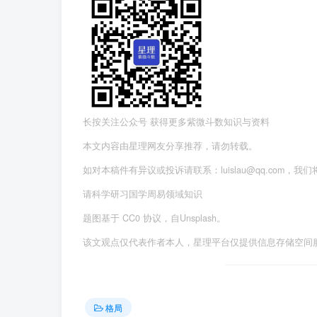
长按关注公众号 获得更多紫微斗数知识与资料
本文内容由星理网友分享推荐，请勿转载。
如对本稿件有异议或投诉请联系：luislau@qq.com，我
请科学研习国学周易领域知识
题图基于 CC0 协议，自Unsplash。
该文观点仅代表作者本人，星理平台仅提供信息存储空间
格局