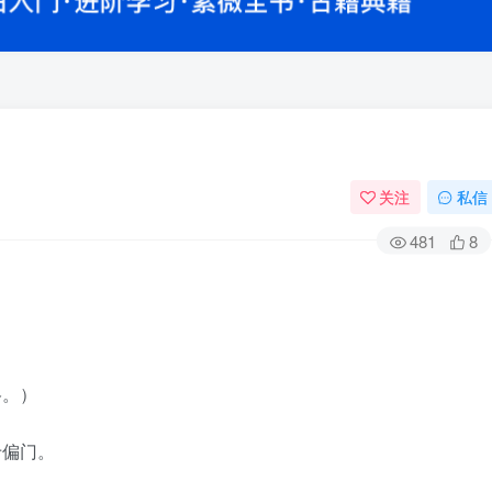
关注
私信
481
8
。
格。）
于偏门。