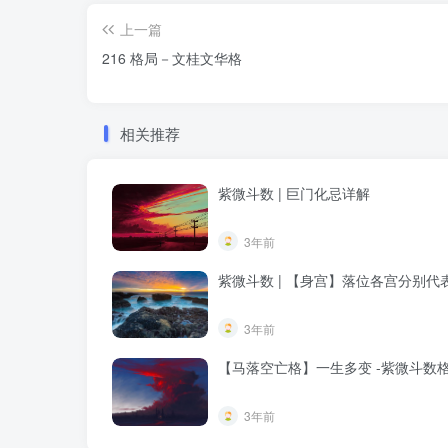
上一篇
216 格局－文桂文华格
相关推荐
紫微斗数 | 巨门化忌详解
3年前
紫微斗数 | 【身宫】落位各宫分别代
3年前
【马落空亡格】一生多变 -紫微斗数
3年前