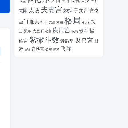
天同
天机
天梁
大限
天府
天相
命盘
夫妻宫
太阴
婚姻
子女宫
宫位
太阳
格局
廉贞
巨门
武
擎羊
桃花
文昌
文曲
疾厄宫
福
破军
曲
流年
火星
田宅宫
疾病
紫微斗数
财帛宫
德宫
紫微星
财
飞星
运
迁移宫
铃星
贪狼
陀罗