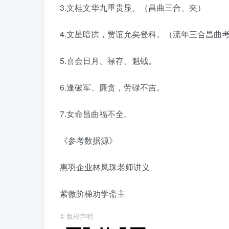
3.文桂文华九重贵显。（昌曲三合、夹）
4.文星暗拱，贾谊允矣登科。（流年三合昌曲
5.喜会日月、禄存、魁钺。
6.逢破军、廉贪，劳碌不吉。
7.女命昌曲福不全。
《参考数据源》
惠羽企业林凤珠老师讲义
紫微阶梯劝学斋主
©
版权声明