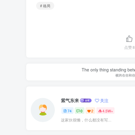
# 格局
点赞
8
The only thing standing bet
横跨在你和
紫气东来
关注
74
0
2
4.5W+
这家伙很懒，什么都没有写...