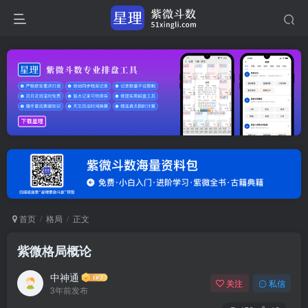
首页
格局
正文
紫微格局概论
中神通
关注
私信
3年前发布