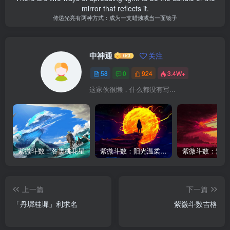
mirror that reflects it.
传递光亮有两种方式：成为一支蜡烛或当一面镜子
中神通
关注
58
0
924
3.4W+
这家伙很懒，什么都没有写...
紫微斗数：各类桃花星
紫微斗数：阳光温柔与阴晴不定的日月同宫男
上一篇
下一篇
「丹墀桂墀」利求名
紫微斗数吉格