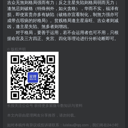
吉众无煞则格局强而有力；反之主星失陷则格局弱而无力；
逢煞忌则破格（特殊例外，如火贪格），华而不实，福泽有
损，即使富贵亦多有缺陷（破格亦宜看制化，制煞力强亦可
成带点瑕疵的好格局）。贫贱格局逢主星庙旺、吉众者则减
凶，逢主星失陷、煞多者则增凶。
对于格局，要善于运用，若不会运用者也可不用，只根
据命宫及三方四正、夹宫、四化等理论进行分析论断即可。
©
版权声明
长按关注公众号 获得更多紫微斗数知识与资料
本文内容由星理网友分享推荐，请勿转载。
如对本稿件有异议或投诉请联系：luislau@qq.com，我们将在24小时