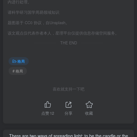
内进行处理。
请科学研习国学周易领域知识
题图基于 CC0 协议，自Unsplash。
该文观点仅代表作者本人，星理平台仅提供信息存储空间服务。
THE END
格局
# 格局
喜欢就支持一下吧
点赞
12
分享
收藏
There are two ways of spreading light: to be the candle or the