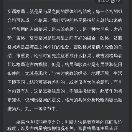
452
12
所谓格局，就是星与星之间的群体组合结构，每一个宫的组
合均可以成一个格局。我们所说的格局是指前人总结出来的
一些常用的吉凶格局，是吉凶的标志，是一种大局象，大趋
势。吉格、富贵格局是星与星之间有好的组合，凶格、贫贱
格局则是星与星之间不好的组合。吉凶格局是前人经验的总
结，很重要，论命时宜先注意看成什么格局，成吉凶格局者
即以格局论吉凶祸福。但是，格局和歌诀都是有局限和使用
条件的，尤其是现代，与古时的政治经济、地理环境、生活
习惯不同，结论可能有差别的，或者仅有大体的意思，而具
体内容有别，这是需要注意的，不能生搬硬套。此节作为初
步知识，仅列出格局的定义，格局的具体分析论断内容已融
进第八、九、十等章节中。
格局也有强弱程度之分，判断方法是看宫星的庙旺失陷
程度，以及吉凶星的扶抑情况有关。富贵格局逢主星庙旺、