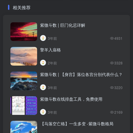
相关推荐
紫微斗数 | 巨门化忌详解
3年前
4931
擎羊入庙格
2年前
3328
紫微斗数 | 【身宫】落位各宫分别代表什么？
3年前
3220
紫微斗数在线排盘工具，免费使用
3年前
2169
【马落空亡格】一生多变 -紫微斗数格局