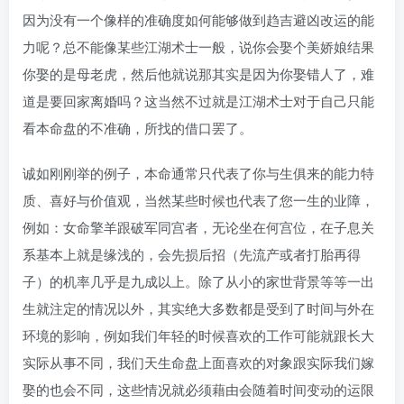
因为没有一个像样的准确度如何能够做到趋吉避凶改运的能
力呢？总不能像某些江湖术士一般，说你会娶个美娇娘结果
你娶的是母老虎，然后他就说那其实是因为你娶错人了，难
道是要回家离婚吗？这当然不过就是江湖术士对于自己只能
看本命盘的不准确，所找的借口罢了。
诚如刚刚举的例子，本命通常只代表了你与生俱来的能力特
质、喜好与价值观，当然某些时候也代表了您一生的业障，
例如：女命擎羊跟破军同宫者，无论坐在何宫位，在子息关
系基本上就是缘浅的，会先损后招（先流产或者打胎再得
子）的机率几乎是九成以上。除了从小的家世背景等等一出
生就注定的情况以外，其实绝大多数都是受到了时间与外在
环境的影响，例如我们年轻的时候喜欢的工作可能就跟长大
实际从事不同，我们天生命盘上面喜欢的对象跟实际我们嫁
娶的也会不同，这些情况就必须藉由会随着时间变动的运限