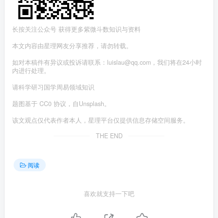
长按关注公众号 获得更多紫微斗数知识与资料
本文内容由星理网友分享推荐，请勿转载。
如对本稿件有异议或投诉请联系：luislau@qq.com，我们将在24小时
内进行处理。
请科学研习国学周易领域知识
题图基于 CC0 协议，自Unsplash。
该文观点仅代表作者本人，星理平台仅提供信息存储空间服务。
THE END
阅读
喜欢就支持一下吧