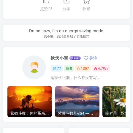
点赞
25
分享
收藏
I'm not lazy, I'm on energy saving mode.
我不懒，我只是开启了节能模式
钦天小宝
关注
77
0
1297
4.7W+
这家伙很懒，什么都没有写...
紫微斗数：你的冤亲债主─阴煞
紫微斗数基础(4)——三方四正与邻宫