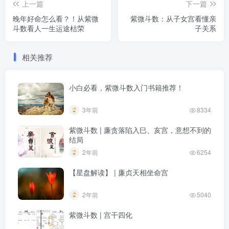
上一篇
下一篇
晚年好命怎么看？！从紫微
紫微斗数：从子女宫看懂亲
斗数看人一生运途枯荣
子关系
相关推荐
小白必看，紫微斗数入门书籍推荐！
3年前
8334
紫微斗数 | 廉贪落陷入巳、亥宫，意想不到的
结局
2年前
6254
【星盘解读】 | 廉贞天相坐命宫
2年前
5040
紫微斗数 | 宫干四化