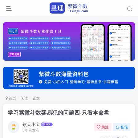
首页
阅读
正文
学习紫微斗数容易犯的问题四-只看本命盘
钦天小宝
关注
私信
3年前发布