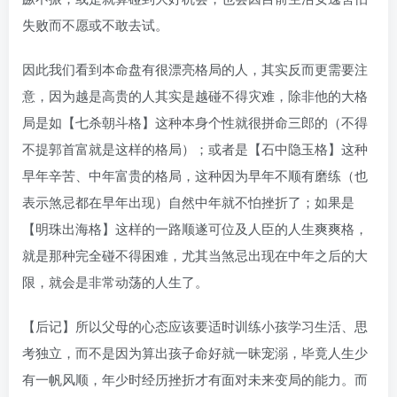
失败而不愿或不敢去试。
因此我们看到本命盘有很漂亮格局的人，其实反而更需要注
意，因为越是高贵的人其实是越碰不得灾难，除非他的大格
局是如【七杀朝斗格】这种本身个性就很拼命三郎的（不得
不提郭首富就是这样的格局）；或者是【石中隐玉格】这种
早年辛苦、中年富贵的格局，这种因为早年不顺有磨练（也
表示煞忌都在早年出现）自然中年就不怕挫折了；如果是
【明珠出海格】这样的一路顺遂可位及人臣的人生爽爽格，
就是那种完全碰不得困难，尤其当煞忌出现在中年之后的大
限，就会是非常动荡的人生了。
【后记】所以父母的心态应该要适时训练小孩学习生活、思
考独立，而不是因为算出孩子命好就一昧宠溺，毕竟人生少
有一帆风顺，年少时经历挫折才有面对未来变局的能力。而