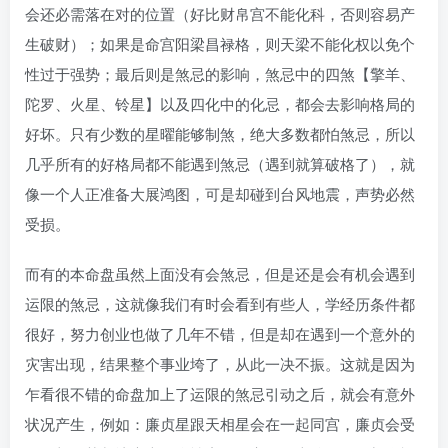
会还必需落在对的位置（好比财帛宫不能化科，否则容易产
生破财）；如果是命宫阳梁昌禄格，则天梁不能化权以免个
性过于强势；最后则是煞忌的影响，煞忌中的四煞【擎羊、
陀罗、火星、铃星】以及四化中的化忌，都会去影响格局的
好坏。只有少数的星曜能够制煞，绝大多数都怕煞忌，所以
几乎所有的好格局都不能遇到煞忌（遇到就算破格了），就
像一个人正准备大展鸿图，可是却碰到台风地震，声势必然
受损。
而有的本命盘虽然上面没有会煞忌，但是还是会有机会遇到
运限的煞忌，这就像我们有时会看到有些人，学经历条件都
很好，努力创业也做了几年不错，但是却在遇到一个意外的
灾害出现，结果整个事业垮了，从此一决不振。这就是因为
乍看很不错的命盘加上了运限的煞忌引动之后，就会有意外
状况产生，例如：廉贞星跟天相星会在一起同宫，廉贞会受