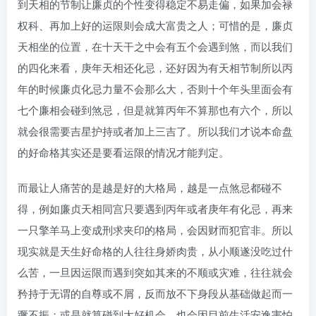
到天相的节制让廉贞的个性变得稳定不易走偏，如果加会禄
权科、再加上好的运限则会成大富贵之人；可惜的是，廉贞
天相坐的位置，在十天干之中会有五个会遇到煞，而以我们
的四化来看，庚年天相还化忌，还好因为有天相节制所以丙
年的时候廉贞化忌力量不会那么大，否则十个年头里面会有
七个廉相会碰到煞忌，但是就算丙年不算那也有六个，所以
就会很需要吉星护持或者加上三吉了。所以我们才说本命盘
的好命格其实还是要看运限的情况才能判定。
而最让人痛苦的是越是好的大格局，越是一点煞忌都碰不
得，例如廉贞天相同宫只要遇到丙年或者庚年有化忌，再来
一只擎羊马上变成刑求夹印的格局，会因财而犯官非。所以
现实就是天生好命格的人往往身娇肉贵，从小顺遂没吃过什
么苦，一旦因运限而遇到突如其来的不顺或灾难，往往就会
矜持于无谓的自尊或不屑，反而放不下身段从基础做起而一
蹶不振；或是就算碰到大好机会，也会因目前生活安逸害怕