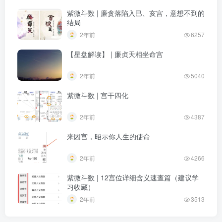
紫微斗数 | 廉贪落陷入巳、亥宫，意想不到的
结局
2年前
6257
【星盘解读】 | 廉贞天相坐命宫
2年前
5040
紫微斗数 | 宫干四化
2年前
4387
来因宫，昭示你人生的使命
2年前
4266
紫微斗数 | 12宫位详细含义速查篇（建议学
习收藏）
2年前
3513