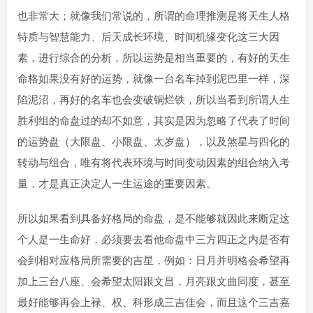
也非常大；就像我们常说的，所谓的命理推测是将天生人格
特质与智慧能力、后天成长环境、时间机缘变化这三大因
素，进行综合的分析，所以运势是相当重要的，有好的天生
命格如果没有好的运势，就像一台名车掉到泥巴里一样，深
陷泥沼，再好的名车也会变破铜烂铁，所以当看到所谓人生
胜利组的命盘过的却不如意，其实是因为忽略了代表了时间
的运势盘（大限盘、小限盘、太岁盘），以及煞星与四化的
转动与组合，唯有将代表环境与时间变动因素的组合纳入考
量，才是真正决定人一生运途的重要因素。
所以如果看到具备好格局的命盘，是不能够就因此来断定这
个人是一生命好，必须要去看他命盘中三方四正之内是否有
会到相对应格局所需要的吉星，例如：日月并明格会希望再
加上三台八座、会希望太阳跟文昌，月亮跟文曲同度，甚至
最好能够再会上禄、权、科形成三吉佳会，而且这个三吉嘉