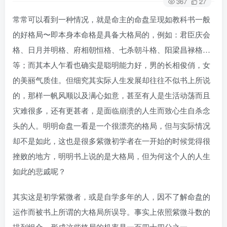
367
27
常常可以看到一种情况，就是命主的命盘呈现如教科书一般
的好格局〜即本身本命格是具备大格局的，例如：君臣庆会
格、日月并明格、府相朝恒格、七杀朝斗格、阳梁昌禄格…
等；而其本人乍看也确实是聪明能力好，男的长相俊俏，女
的美丽气质佳。但细究其实际人生发展却往往不似书上所说
的，那样一帆风顺以及满心如意，甚至有人是生活动荡而且
灾难很多，还有更甚者，是面临崩溃的人生而致心生自杀念
头的人。明明命盘一看是一个很漂亮的格局，但与实际情况
却不是如此，这也是很多紫微初学者在一开始的时候觉得很
挫败的地方，明明书上说的是大格局，但为何这个人的人生
如此的悲戚呢？
其实这是初学紫微者，或是自学多年的人，因不了解命盘的
运作而被书上所谓的大格局所误导。事实上依照紫微斗数的
排列组合，形成这些格局的机率是一百四十四分之一