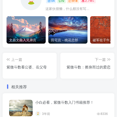
54
0
918
2.7W+
这家伙很懒，什么都没有写...
文昌文曲入兄弟宫
田宅宫－桃花总部
破军在子午入命
上一篇
下一篇
紫微斗数看公婆、岳父母
紫微斗数：擦身而过的爱恋
相关推荐
小白必看，紫微斗数入门书籍推荐！
3年前
8336