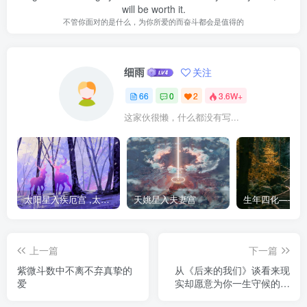
will be worth it.
不管你面对的是什么，为你所爱的而奋斗都会是值得的
细雨
关注
66
0
2
3.6W+
这家伙很懒，什么都没有写...
太阳星入疾厄宫 ,太阳星在疾厄宫
天姚星入夫妻宫
上一篇
下一篇
紫微斗数中不离不弃真挚的
从《后来的我们》谈看来现
爱
实却愿意为你一生守候的人
〜武曲贪狼在辰戌位对拱