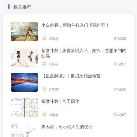
相关推荐
小白必看，紫微斗数入门书籍推荐！
3年前
8336
紫微斗数 | 廉贪落陷入巳、亥宫，意想不到的
结局
2年前
6257
【星盘解读】 | 廉贞天相坐命宫
2年前
5040
紫微斗数 | 宫干四化
2年前
4387
来因宫，昭示你人生的使命