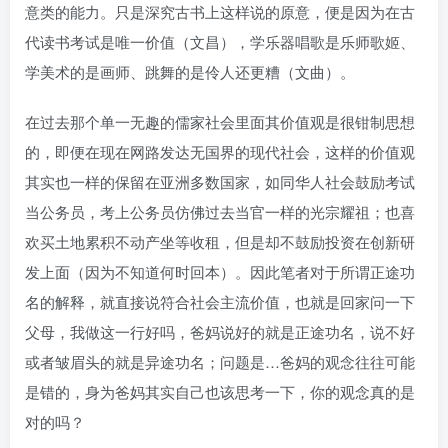
意类的能力。只是深究古书上这样说的原意，便是因为在古
代读书考试是唯一价值（文昌），学乐器唱歌是乐师歌姬、
学美术的是画师、跳舞的是伶人还更糟（文曲）。
在过去那个单一无趣的儒家社会里面其价值观是很钳制思想
的，即便在现在网路发达无国界的现代社会，这样的价值观
其实也一样的保留在亚洲多数国家，如同华人社会鼓励考试
当公务员，考上公务员仿佛过去当官一样的光宗耀祖；也喜
欢买土地累积不动产坐等收租，但是却不鼓励投资在创新研
发上面（因为不知道何时回本）。因此笔者对于所谓正途功
名的解释，就直接说符合社会主流价值，也就是回家问一下
父母，我做这一行好吗，爸妈说好的就是正途功名，说不好
或者皱眉头的就是异途功名；问题是…爸妈的观念往往可能
是错的，身为爸妈其实自己也该思考一下，你的观念真的是
对的吗？