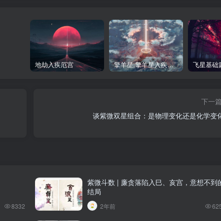
地劫入疾厄宫
擎羊星,擎羊星入疾厄宫
下一
谈紫微双星组合：是物理变化还是化学变
紫微斗数 | 廉贪落陷入巳、亥宫，意想不到
结局
8332
2年前
62