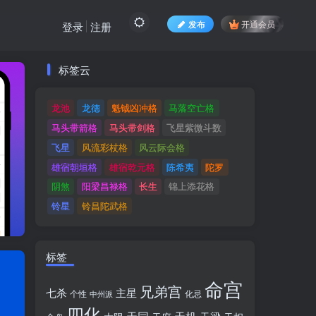
发布
开通会员
登录
注册
标签云
标签云
龙池
龙德
魁钺凶冲格
马落空亡格
龙池
龙德
魁钺凶冲格
马落空亡格
马头带箭格
马头带剑格
飞星紫微斗数
马头带箭格
马头带剑格
飞星紫微斗数
飞星
风流彩杖格
风云际会格
飞星
风流彩杖格
风云际会格
雄宿朝垣格
雄宿乾元格
陈希夷
陀罗
雄宿朝垣格
雄宿乾元格
陈希夷
陀罗
阴煞
阳梁昌禄格
长生
锦上添花格
阴煞
阳梁昌禄格
长生
锦上添花格
铃星
铃昌陀武格
铃星
铃昌陀武格
标签
命宫
兄弟宫
七杀
主星
个性
中州派
化忌
四化