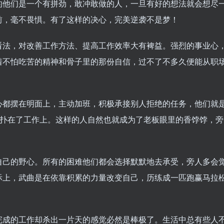
的他们是一个有拼劲，敢冲敢做的人，一旦有好的想法就会想尽
前，毫不畏惧。有了这样的决心，完美逆袭不是梦！
看法，对改善工作方法、提高工作效率大有裨益。强烈的事业心
着不怕吃苦的精神和骨子里的那份自信，过不了不多久便能从职
心都摆在明面上，主动加班，积极承接别人拒绝的任务，他们就
都扑在了工作上。这样的人自然也就成为了老板眼里的香饽饽，旁
自己的野心。所有的困难他们都会选择默默地去承受，旁人多会
际上，武曲是在依靠积累的力量改变自己，历练成一匹跑赢马拉
完成的工作却杀出一片天的感觉必然是棒极了。生活中总有些人