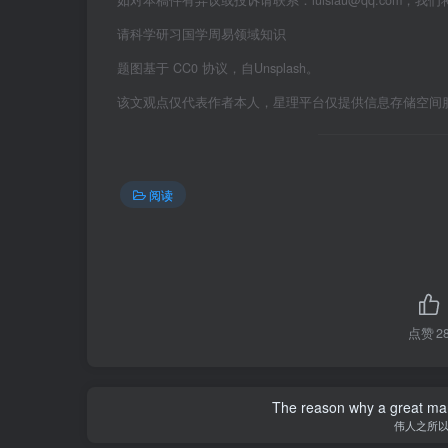
如对本稿件有异议或投诉请联系：luislau@qq.com，我
请科学研习国学周易领域知识
题图基于 CC0 协议，自Unsplash。
该文观点仅代表作者本人，星理平台仅提供信息存储空间
阅读
点赞
2
The reason why a great man 
伟人之所