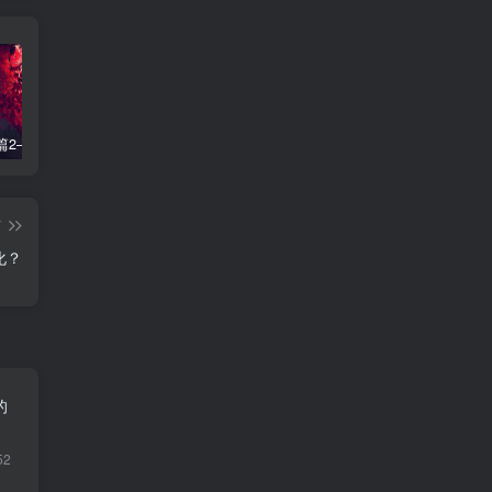
飞星基础篇2——禄转忌，忌转忌
天空地劫入夫妻宫
紫微斗数—四化飞星入门
篇
化？
的
52