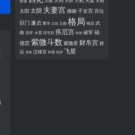
天同
天机
天梁
大限
天府
天相
命盘
夫妻宫
太阴
婚姻
子女宫
宫位
太阳
格局
廉贞
巨门
武
擎羊
桃花
文昌
文曲
疾厄宫
福
破军
曲
流年
火星
田宅宫
疾病
紫微斗数
财帛宫
德宫
紫微星
财
飞星
运
迁移宫
铃星
贪狼
陀罗
出