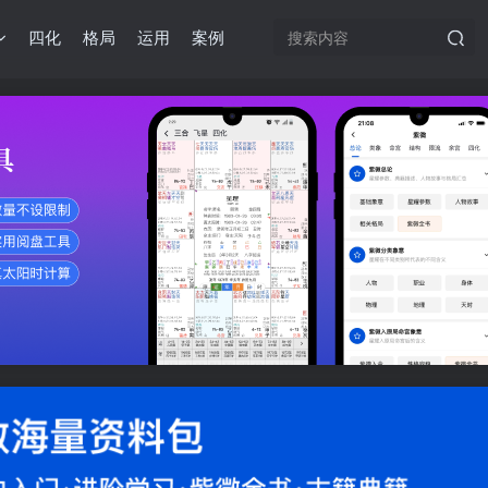
四化
格局
运用
案例