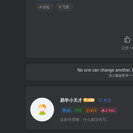
# 四化
# 飞星
点赞
1
No one can change another. B
没人能改变另一
易学小天才
关注
55
0
917
3.3W+
这家伙很懒，什么都没有写...