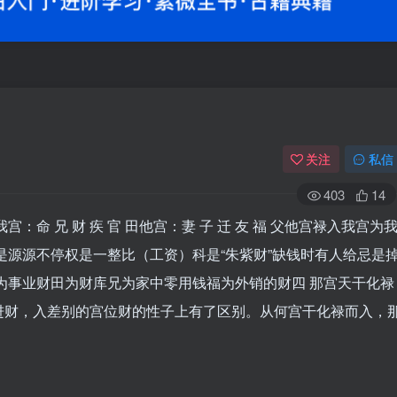
关注
私信
403
14
命 兄 财 疾 官 田他宫：妻 子 迁 友 福 父他宫禄入我宫为
离禄是源源不停权是一整比（工资）科是“朱紫财”缺钱时有人给忌是
为事业财田为财库兄为家中零用钱福为外销的财四 那宫天干化禄
进财，入差别的宫位财的性子上有了区别。从何宫干化禄而入，