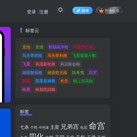
发布
开通会员
登录
注册
标签云
标签云
龙池
龙德
魁钺凶冲格
马落空亡格
龙池
龙德
魁钺凶冲格
马落空亡格
马头带箭格
马头带剑格
飞星紫微斗数
马头带箭格
马头带剑格
飞星紫微斗数
飞星
风流彩杖格
风云际会格
飞星
风流彩杖格
风云际会格
雄宿朝垣格
雄宿乾元格
陈希夷
陀罗
雄宿朝垣格
雄宿乾元格
陈希夷
陀罗
阴煞
阳梁昌禄格
长生
锦上添花格
阴煞
阳梁昌禄格
长生
锦上添花格
铃星
铃昌陀武格
铃星
铃昌陀武格
标签
命宫
兄弟宫
七杀
主星
个性
中州派
化忌
四化