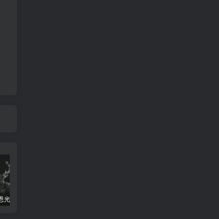
恩光星入命宫
紫微斗数：小限重要还是太岁（流年）重要
紫贪在卯酉入命