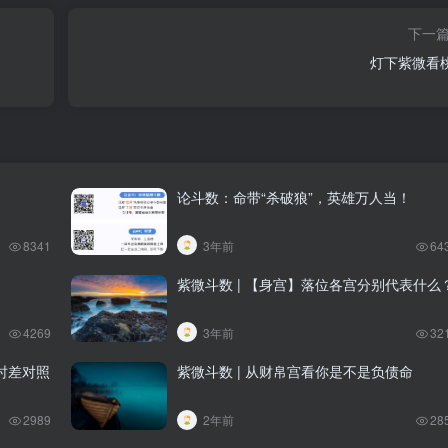
下一
灯下紫微看
论斗数：命带“杀破狼”，英雄万人当！
8341
3年前
64
紫微斗数 | 【身宫】落位各宫分别代表什么
4269
3年前
32
时差对照
紫微斗数 | 从财帛宫看你是不是负债命
2989
2年前
28