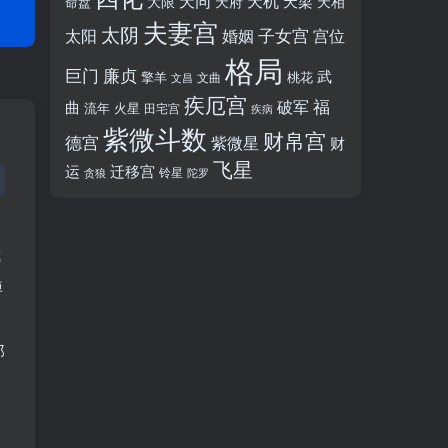
天同
天机
天梁
大限
天府
天相
命盘
夫妻宫
太阴
婚姻
子女宫
宫位
太阳
格局
廉贞
巨门
武
擎羊
桃花
文昌
文曲
疾厄宫
福
破军
曲
流年
火星
田宅宫
疾病
紫微斗数
财帛宫
德宫
紫微星
财
飞星
运
迁移宫
铃星
贪狼
陀罗
我
掉
那