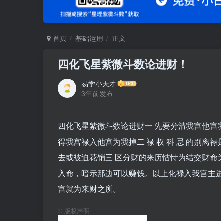
首页
基础运用
正文
四化飞星紫微斗数论进财！
易学小天才
3年前发布
四化飞星紫微斗数论进财一 先要分清我宫他宫我宫：
得我宫禄入他宫为我掉二 禄 权 科 忌 的别
去或被迫花销三 区分财的来历怙恃为结交财命
入命，暗示那边可以赚钱。以上化禄入我宫主
宫就为来财之所。
©
版权声明