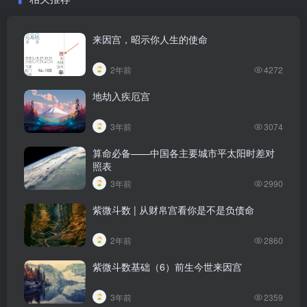
来因宫，昭示你人生的使命
2年前
4272
地劫入疾厄宫
3年前
3074
算命必备——中国各主要城市平太阳时差对
照表
3年前
2990
紫微斗数 | 从财帛宫看你是不是负债命
2年前
2860
紫微斗数基础（6）前生今世来因宫
3年前
2359