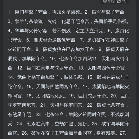
312
13
1、巨门与擎羊守命，再加火星凶死。2、破军与擎羊守命。
3、擎羊与杀破狼、火铃、化忌守照命宫，头面松手足伤残。
4、擎羊与火铃守命，若不伤残，定主孑立刑克。5、廉贞化
忌守命。6、廉贞坐命遇四煞守照。7、廉贞破军在卯酉擎羊
火铃同守命。8、廉贞贪狼在巳亥加煞守命。9、廉贞天府在
辰戌，加羊陀守命。10、七杀守命加四煞11、天相与火铃守
命。12、巨门在寅申与陀罗守命。13、太阳与四煞守命宫。
14、武曲七杀守命加擎羊，肢体伤残。15、武曲在辰戌与羊
陀守命。16、天同与四煞同宫守命。17、太阴陷地与羊陀火
铃同宫。18、太阳陷地化忌。19、巨门陀罗守命。20、巨门
陀罗守疾厄宫。21、天相与陀罗同宫。22、廉贞七杀守命，
有煞星守照。23、七杀坐命，羊陀火铃同时守照，不残废则
夭。24、七杀在寅申，空劫冲照，短折。25、破军与羊陀守
命宫。26、破军在亥子丑守命加昌曲同宫，身有残疾。27、