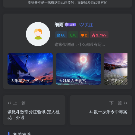
幸福并不是一味得到自己想要的，而是珍爱自己拥有的
细雨
关注
66
0
2
3.7W+
这家伙很懒，什么都没有写...
太阳星入疾厄宫 ,太阳星在疾厄宫
天姚星入夫妻宫
上一篇
下一篇
紫微斗数部分征验讯-定人桃
斗数一探朱令中毒案
花、外遇
相关推荐