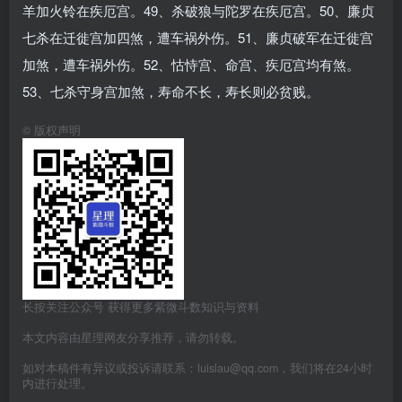
羊加火铃在疾厄宫。49、杀破狼与陀罗在疾厄宫。50、廉贞
七杀在迁徙宫加四煞，遭车祸外伤。51、廉贞破军在迁徙宫
加煞，遭车祸外伤。52、怙恃宫、命宫、疾厄宫均有煞。
53、七杀守身宫加煞，寿命不长，寿长则必贫贱。
©
版权声明
长按关注公众号 获得更多紫微斗数知识与资料
本文内容由星理网友分享推荐，请勿转载。
如对本稿件有异议或投诉请联系：luislau@qq.com，我们将在24小时
内进行处理。