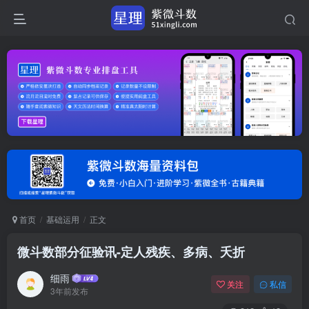
首页
基础运用
正文
微斗数部分征验讯-定人残疾、多病、夭折
细雨
关注
私信
3年前发布