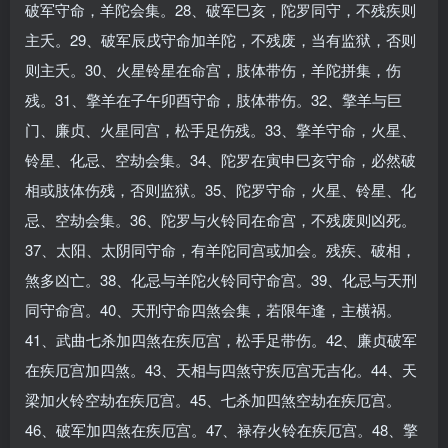
破军守命，羊陀会集。28、破军巳亥，陀罗同守，不残疾则
主夭。29、破军辰戌守命加羊陀，不残废，当有监狱，否则
则主夭。30、火星铃星在命宫，肢体带伤，羊陀拼集，伤
残。31、擎羊在子午卯酉守命，肢体带伤。32、擎羊与巨
门、廉贞、火星同宫，松手足伤残。33、擎羊守命，火星、
铃星、化忌、空劫会集。34、陀罗在寅申巳亥守命，必然破
相或肢体伤残，否则监狱。35、陀罗守命，火星、铃星、化
忌、空劫会集。36、陀罗与火铃同在命宫，不残废则凶死。
37、太阳、太阴同守命，有羊陀同宫或加会。残疾、破相，
煞多凶亡。38、化忌与羊陀火铃同守命宫。39、化忌与天刑
同守命宫。40、天刑守命四煞会集，若限年逢，主横祸。
41、武曲七杀加四煞在疾厄宫，松手足带伤。42、廉贞破军
在疾厄宫加四煞。43、天相与四煞守疾厄宫无吉化。44、天
梁加火铃空劫在疾厄宫。45、七杀加四煞空劫在疾厄宫。
46、破军加四煞在疾厄宫。47、禄存火铃在疾厄宫。48、擎