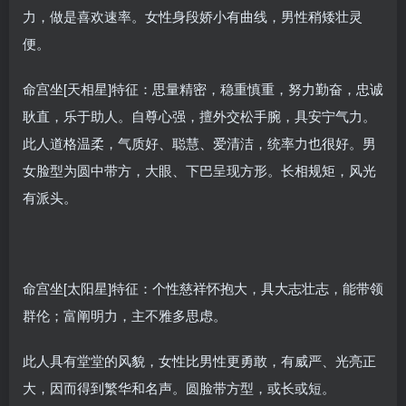
力，做是喜欢速率。女性身段娇小有曲线，男性稍矮壮灵
便。
命宫坐[天相星]特征：思量精密，稳重慎重，努力勤奋，忠诚
耿直，乐于助人。自尊心强，擅外交松手腕，具安宁气力。
此人道格温柔，气质好、聪慧、爱清洁，统率力也很好。男
女脸型为圆中带方，大眼、下巴呈现方形。长相规矩，风光
有派头。
命宫坐[太阳星]特征：个性慈祥怀抱大，具大志壮志，能带领
群伦；富阐明力，主不雅多思虑。
此人具有堂堂的风貌，女性比男性更勇敢，有威严、光亮正
大，因而得到繁华和名声。圆脸带方型，或长或短。