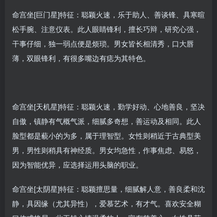
命宫坐[巨门星]特征：聪颖火速，乐于助人、善谈锋、具寒暄
松手腕、注意仪表。此人眼睛锋利，擅长巧辩，研究心强，
干事仔细，独一弱点便是烦琐。男女皆长相清秀，口大唇
薄，双眼锋利，有很多嘴边有痣为其特色。
命宫坐[天机星]特征：聪颖火速，勤学好动、心地善良，坚决
自傲，镇静有气概气派，细腻多奇想，善运动及相同。此人
脸型都是藐小的为多，属于理智型。女性则稍近于古典型美
男，男性则稍具有神经质。男女均急性，作事焦虑、易怒，
因为智能优异，应选择运用头脑的职业。
命宫坐[太阴星]特征：聪颖擅思量，细腻解人意，善良柔和沈
静，具因缘（尤其异性），爱慕艺术，有才气。喜欢安全糊