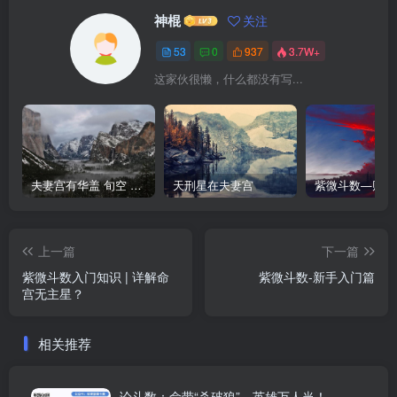
神棍
关注
53
0
937
3.7W+
这家伙很懒，什么都没有写...
夫妻宫有华盖 旬空 截空
天刑星在夫妻宫
上一篇
下一篇
紫微斗数入门知识 | 详解命
紫微斗数-新手入门篇
宫无主星？
相关推荐
论斗数：命带“杀破狼”，英雄万人当！