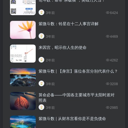
3年前
6424
紫微斗数：铃星在十二人事宫详解
3年前
4469
来因宫，昭示你人生的使命
2年前
4262
紫微斗数 | 【身宫】落位各宫分别代表什么？
3年前
3208
算命必备——中国各主要城市平太阳时差对
照表
3年前
2985
紫微斗数 | 从财帛宫看你是不是负债命