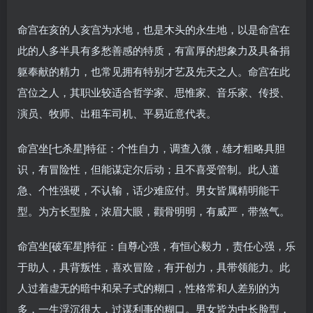
命宫在亥的人亥宫为水地，也是木头的永生地，以是命宫在
此的人多半具有多愁善感的特质，有富厚的想象力及具备捐
躯奉献的精力，也常见拥有特别才艺及先天之人。命宫在此
宫位之人，其职业较适合哲学家、思惟家、音乐家、传授、
演员、牧师、出租车司机、平易近意代表。
命宫坐[七杀星]特征：个性自力，调查入微，雄才粗略具胆
识，有冒险性，但能谋定尔后动；且不喜受管制。此人道
急、个性强硬，不认输，话少难应付。男女皆属精明能干
型。为方长型脸，浓眉大眼，颧骨明明，有威严，带煞气。
命宫坐[破军星]特征：自尊心强，有恒心毅力，责任心强，乐
于助人，具背叛性，喜欢冒险，有开创力，具带领能力。此
人过着虚无的暗中和呆子式的糊口，性格常和人差别的为
多，一生浮沉很大，过谋利事的糊口。男女皆为中长脸型，