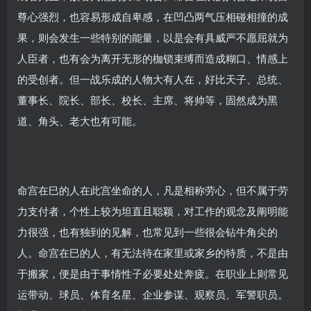
尊心强烈，也容易形成自卑感，在凹凸两气压相碰相撞的成
果，则会发生一些特别的能量，以是会有具威严不愿屈就为
人臣者，也有会为离开无形的枷锁束缚而造成糊口、情感上
的受创者。但一战乐成的人物大有人在，好比天子、总统、
董事长、院长、部长、校长、主席、将帅等，固然成为黑
道、角头、老大也有可能。
命宫在巳的人在此宫坐命的人，凡是相称劳心，但不属于劳
力支付者，个性上较为坦直且聪颖，对工作的观念及阐明能
力很强，也有独到的见解，也常见到一些很会钻牛角尖的
人。命宫在巳的人，有无法待在家里或家乡的特质，不是由
于搬家，便是由于事情性子必要处处奔疲。在职业上则常见
运带动、球员、体育名星、企业参谋、观察员、军警职员。