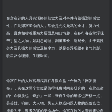
命宫在卯的人具有活络的知觉力及对事件有较强烈的感觉
性，在此卯宫坐命的人，常会是允文允武的全才，努力性
高，且也相称着重精力层面及糊口情趣，在各行各业常浮现
帮手型之人物，如副总司理、副董事长、副局长。由于素性
努力及具强力的感觉及揣摩力，以是会浮现很有名气的影、
歌星及命理师、生理医师。
命宫在辰的人辰宫与戌宫在斗数命盘上合称为「网罗密
布」，实在这两个宫位是值得耗费时间去研究的，在此坐命
的生命特质也「奇妙」一些，来自生命的磨练也严格一点，
是英雄、狗熊、大人物、风云人物或问题人物的座落宫位，
成者为王，败者为寇的安命场合。命宫在辰的人普通来说自