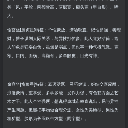
类「风」字脸，两颧骨高，两腮宽，额头宽（甲自形）、嘴
大。
命宫坐[廉贞星]特征：个性豪放、潇洒耿直。记性超强，善理
财，擅长谋划人际关系，与异性打仗多。此人道好洁简，给
人印象是狂妄自负，虽然是弱点，但也事一种气概气派。宽
额、口阔、面横、高颧骨，多单眼皮，目光有神。
命宫坐[贪狼星]特征：豪迈活跃、灵巧健谈，好结交喜应酬，
浪漫豪情，重享受。多学多能，发作力强，有色彩方面之艺
术才干。此人个性强硬，想说得事城市率直说出，易与异性
产生问题。但能把事物做合理分派。女性为美艳型、男性为
粗犷型。脸形为长圆略带方型（同字型）。