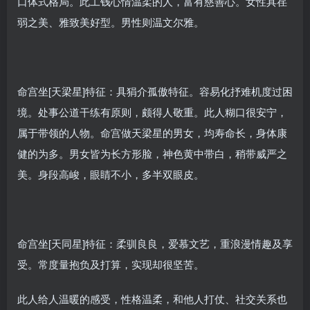
口体式格局。此工钱心情温柔的人，富有慈善心。女性具荏
弱之美、雅致美好型。男性则温文尔雅。
命宫坐[天梁星]特征：具狷介孤傲特征。容易化抒难机度过困
境。处事公道干练有原则，颇得人敬重。此人糊口很安宁，
属于带领的人物。命宫做天梁星的男女，均寿命长，身体康
健的为多。男女皆为长方形脸，神色黄中带白，稍带威严之
美。身段高峻，眼睛不小，多半双眼皮。
命宫坐[天同星]特征：柔驯良良，爱慕文艺，重浪漫情趣及享
受。常度量抱负及打算，实现却很坚苦。
此人给人温暖的感受，性格温柔，和他人打仗、社交关系也