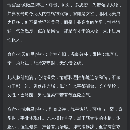
命宫坐[紫微星]特征：尊贵、刚烈、多思虑、为带领型人物，
并喜发号司令此人的性格很沉静，假如是女性，那因此美男
为居多，但不是荒淫的美男，而是上品高尚的美男，性格沉
静，气质温厚。假如是男性，那是有才干的人物，未来进展
性很大。
命宫坐[天府星]特征：个性守旧，温良敦朴，秉持传统喜安
宁，为财星，能持家守财，无欠债之虞。
此人脸部饱满，心情温柔，情感和理性都能连结和谐，不倾
向于那一边。进修能力强，似乎什么事都能做。长方型脸，
女性下巴略圆。男性温柔中带有笔直傲之气。
命宫坐[武曲星]特征：刚直坚决，气宇恢弘，可独当一壁；喜
掌财，事业体现佳。此人模样堂皇，属于筋骨型的体格，体
躯小，但很健实，声音有力清脆。脾气消暴躁，但富有定夺