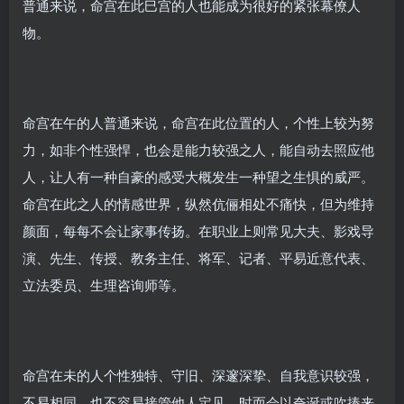
普通来说，命宫在此巳宫的人也能成为很好的紧张幕僚人
物。
命宫在午的人普通来说，命宫在此位置的人，个性上较为努
力，如非个性强悍，也会是能力较强之人，能自动去照应他
人，让人有一种自豪的感受大概发生一种望之生惧的威严。
命宫在此之人的情感世界，纵然伉俪相处不痛快，但为维持
颜面，每每不会让家事传扬。在职业上则常见大夫、影戏导
演、先生、传授、教务主任、将军、记者、平易近意代表、
立法委员、生理咨询师等。
命宫在未的人个性独特、守旧、深邃深挚、自我意识较强，
不易相同，也不容易接管他人定见，时而会以夸诞或吹捧来