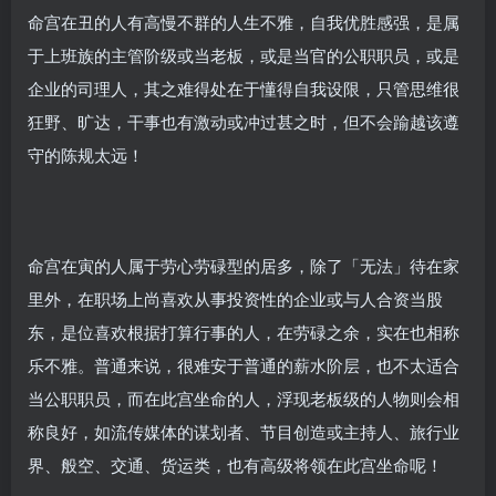
命宫在丑的人有高慢不群的人生不雅，自我优胜感强，是属
于上班族的主管阶级或当老板，或是当官的公职职员，或是
企业的司理人，其之难得处在于懂得自我设限，只管思维很
狂野、旷达，干事也有激动或冲过甚之时，但不会踰越该遵
守的陈规太远！
命宫在寅的人属于劳心劳碌型的居多，除了「无法」待在家
里外，在职场上尚喜欢从事投资性的企业或与人合资当股
东，是位喜欢根据打算行事的人，在劳碌之余，实在也相称
乐不雅。普通来说，很难安于普通的薪水阶层，也不太适合
当公职职员，而在此宫坐命的人，浮现老板级的人物则会相
称良好，如流传媒体的谋划者、节目创造或主持人、旅行业
界、般空、交通、货运类，也有高级将领在此宫坐命呢！