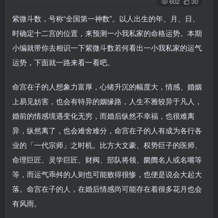
602
30
紫微斗数，号称“全国第一神数”。以人出生的年、月、日、
时确定十二宫的位置，来预测一小我私家的命格运势。本期
小编就带你去相识一下紫微斗数若何看出一小我私家的运气
运势，下面就一路来看一看吧。
命宫在子的人想象力富厚，心绪升沉的幅度大，情感、婚姻
上易见妨害，也会有特异的姻缘路，人生不雅较异于凡人，
婚前的情感境遇变化无穷，而婚后纵然不幸福，也很难离
异，纵然离了，也会难舍难分，命宫在子的人有成为各行各
业的「一代宗师」之时机。比方大文豪、权势巨子的医师、
命理巨匠、灵学巨匠、财阀、部队将领、阛阓名人或名嘴等
等，而运气乖舛的人则也可能败得很惨，也便是说会大起大
落。命宫在子的人，在婚后情感尚可能存在着很多花月也会
有风雨。