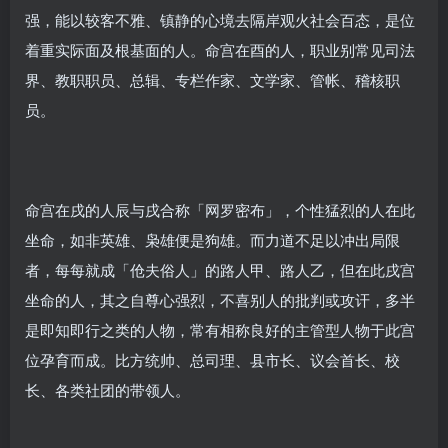
强，能以较客不雅、镇静的心境去隔岸观火社会百态，是位
着重实际面及根基面的人。命宫在酉的人，职业别常见司法
界、教职职员、总辑、专栏作家、文学家、管帐、稽核职
员。
命宫在戌的人辰与戌合称「网罗密布」，个性猛烈的人在此
坐命，如非英雄、枭雄便是狗雄。而力道不足以冲出局限
者，每每就成「伧夫俗人」的路人甲、路人乙，但在此戌宫
坐命的人，其之自尊心强烈，不喜别人的批判或攻讦，多半
是即知即行之类的人物，常有相称良好的主管型人物于此宫
位孕育而成。比方统帅、总司理、县市长、议会首长、校
长、各类社团的带领人。