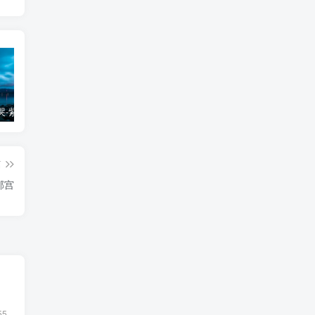
天虚与天哭-紫微斗数基本星情
铃星入兄弟宫
【火铃夹命格】易遇凶灾-紫微斗数格局
篇
邻宫
55