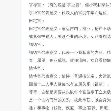
官禄宫：（有的说是“事业宫”，但小我私家
事业宫代表意义：代表人的富贵荣华命运位、
田宅宫：
田宅宫代表意义：家运吉凶，祖业，房产不动
或紧张投资人，关系企业的环境。女命看桃花
福德宫：
福德宫代表意义：代表一小我私家的内涵、精
奉、愿望、创业成就、款项流向。女命看婚姻
怙恃宫：
怙恃宫代表意义：怙恃，普通指父亲，大运流
固然十二人事人缘位也有支属关系（祖辈），
等等，这都是需要从头以每个宫位零丁立太极
是一个由内而外的关系，彼此串联，以自身为
徙）和事物（钱财、疾厄、事业/官禄、田宅