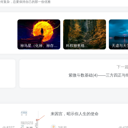
如何复杂，总要保持自己的那一份优雅
禄马星（化禄、禄存、天马）在各宫情况-紫微斗数格局
科权禄夹格
下一
紫微斗数基础(4)——三方四正与
来因宫，昭示你人生的使命
8327
2年前
42