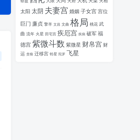
天同
天机
天梁
大限
天府
天相
命盘
夫妻宫
太阴
婚姻
子女宫
宫位
太阳
格局
廉贞
巨门
武
擎羊
桃花
文昌
文曲
疾厄宫
福
破军
曲
流年
火星
田宅宫
疾病
紫微斗数
财帛宫
德宫
紫微星
财
飞星
运
迁移宫
铃星
贪狼
陀罗