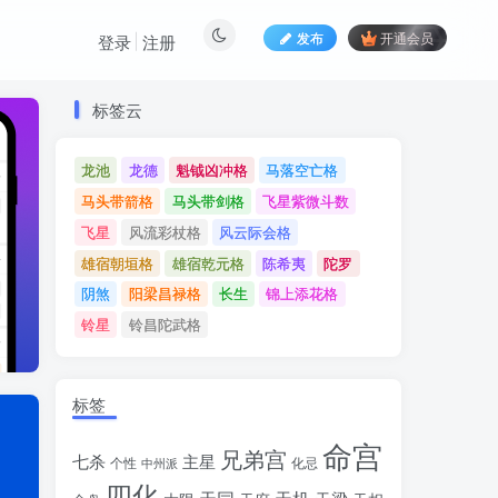
发布
开通会员
登录
注册
标签云
标签云
龙池
龙德
魁钺凶冲格
马落空亡格
龙池
龙德
魁钺凶冲格
马落空亡格
马头带箭格
马头带剑格
飞星紫微斗数
马头带箭格
马头带剑格
飞星紫微斗数
飞星
风流彩杖格
风云际会格
飞星
风流彩杖格
风云际会格
雄宿朝垣格
雄宿乾元格
陈希夷
陀罗
雄宿朝垣格
雄宿乾元格
陈希夷
陀罗
阴煞
阳梁昌禄格
长生
锦上添花格
阴煞
阳梁昌禄格
长生
锦上添花格
铃星
铃昌陀武格
铃星
铃昌陀武格
标签
命宫
兄弟宫
七杀
主星
个性
中州派
化忌
四化