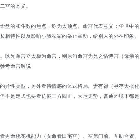
二宫的寄义。
命盘的和斗数的焦点，称为太顶点。命宫代表意义：尘世中的
长相特性以及影响小我私家的举止举动，给别人的外在印象。
。以兄弟宫立太极为命宫，则原句命宫为兄之怙恃宫（母亲的
参考命宫解说
的异性类型，另外看待情感的体式格局。妻有禄（禄存大概化
但不是定式也要看伉俪三方四正，大运走势，普通环境下都是
看男命桃花机能力（女命看田宅宫）、室第门前、互助合资、