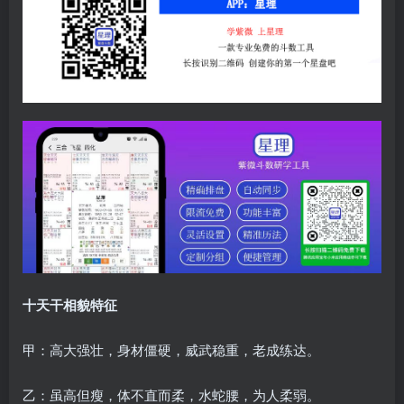
十天干相貌特征
甲：高大强壮，身材僵硬，威武稳重，老成练达。
乙：虽高但瘦，体不直而柔，水蛇腰，为人柔弱。