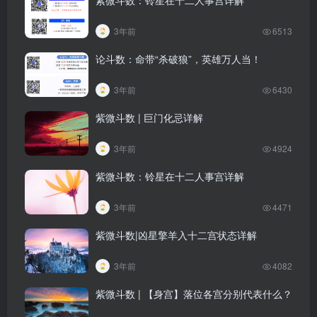
3年前
6513
论斗数：命带“杀破狼”，英雄万人当！
3年前
6430
紫微斗数 | 巨门化忌详解
3年前
4924
紫微斗数：铃星在十二人事宫详解
3年前
4471
紫微斗数|凶星擎羊入十二宫状态详解​
3年前
4082
紫微斗数 | 【身宫】落位各宫分别代表什么？