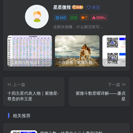
星星微辣
关注
342
0
7
38W+
这家伙很懒，什么都没有写...
【紫微斗数知识】 | “庙旺得利平不陷”的含义
小白必看，紫微斗数入门书籍推荐！
上一篇
下一篇
十四主星代表人物｜紫微星-
紫微斗数星曜详解——廉贞
尊贵的帝王星
星
相关推荐
紫微斗数：铃星在十二人事宫详解