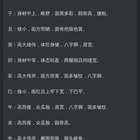
子：身材中上，略胖，面黑多彩，颧骨高，腰粗。
丑：矮小，面方而陋，面有疤痕色黄。
寅：高大雄伟，体壮身健，八字脚，肩宽。
卯；身材中等，体态轻盈，两腿细且间缝宽。
辰：高大伟岸，面方而黄，面多皱纹，八字脚。
巳：矮小，面红且上窄下宽，下巴平。
午：高而瘦，尖瓜脸，肩宽，八字脚，面多皱纹。
未：高而瘦，尖瓜脸，颧骨高。
申：高大伟岸，椭圆形脸，额头棱角。