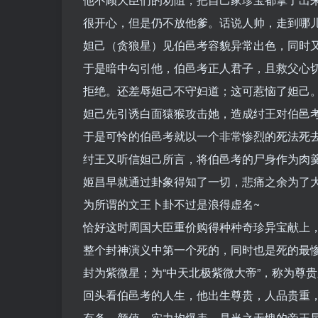
很开心，但是仍不放他爹。话说人帅，走到哪
妲己（贪狼星）见伯邑考容貌异常出色，同时又
于是暗中勾引他，伯邑考正人君子，且救父心
拒绝。还差辱妲己不守妇道；这可惹恼了妲己
妲己先引诱白面猿猴攻击她，造成纣王对伯邑
于是可怜的伯邑考就以一个非常惨烈的死法死
纣王又听信妲己所言，将伯邑考的尸身作为肉羹
姬昌早就通过卦象得知了一切，悲痛之余为了
为所谓的文王卜卦不过是浪得虚名~
恰好这时周国大臣重价购得种种奇珍异宝献上
整个封神演义中第一个死的，同时也是死的最
封为紫微星；为“中天北极紫微大帝”，称为尊
回头看伯邑考的人生，他出生尊贵，人品贵重
有条，颜值、实力均爆表，是当之无愧的帝王