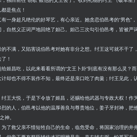
儿都是焦点！
有一身超凡绝伦的好琴艺，有心亲近。她贪恋伯邑考的“男色”，
切，自然义正词严地回绝了妲己。妲己三次勾引伯邑考，皆被严
。
考的不满，又陷害说伯邑考对她有非分之想。纣王这可就不干了
去了！
给姬昌吃，以此来看看所谓的“文王卜卦”到底有没有那么灵？而
大计却也不得不装作不知，最终还是亲口吃了肉羹；纣王见此，
，纣王大悦，于是下令放了姬昌，还赐给他武器与专政大权！作
惨烈的人，伯邑考以他的温厚善良与尊贵地位，姜子牙封神，把
贵之神。
，为了救父亲不惜短牲自己的生命，临危受命，将国家治理的井
星。但帝王要有群臣辅佐才可明辨是非，喜左辅右弼，怕孤军在