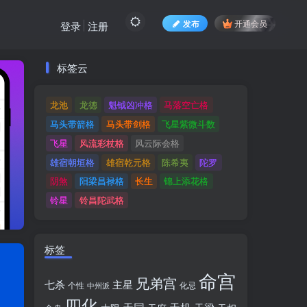
发布
开通会员
登录
注册
标签云
标签云
龙池
龙德
魁钺凶冲格
马落空亡格
龙池
龙德
魁钺凶冲格
马落空亡格
马头带箭格
马头带剑格
飞星紫微斗数
马头带箭格
马头带剑格
飞星紫微斗数
飞星
风流彩杖格
风云际会格
飞星
风流彩杖格
风云际会格
雄宿朝垣格
雄宿乾元格
陈希夷
陀罗
雄宿朝垣格
雄宿乾元格
陈希夷
陀罗
阴煞
阳梁昌禄格
长生
锦上添花格
阴煞
阳梁昌禄格
长生
锦上添花格
铃星
铃昌陀武格
铃星
铃昌陀武格
标签
命宫
兄弟宫
七杀
主星
个性
中州派
化忌
四化