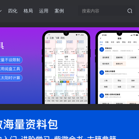
四化
格局
运用
案例