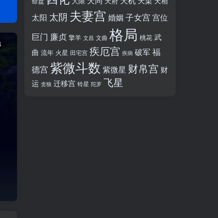
天同
天机
天梁
大限
天府
天相
命盘
夫妻宫
太阴
婚姻
子女宫
宫位
太阳
格局
廉贞
巨门
武
擎羊
桃花
文昌
文曲
4
疾厄宫
福
破军
曲
流年
火星
田宅宫
疾病
紫微斗数
财帛宫
德宫
紫微星
财
飞星
运
迁移宫
铃星
贪狼
陀罗