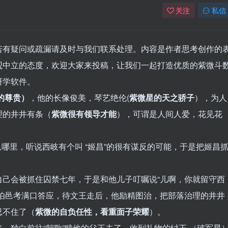
关注
私信
若有疑问或疏漏请及时与我们联系处理。内容是作者思考创作的
观中立的态度，欢迎大家来投稿，让我们一起打造优质的紫微斗
研学软件。
的尊贵）
，他的长像俊美，琴艺绝伦(
紫微星的天之骄子
），为人
理的井井有条（
紫微很有领导才能
），可谓是人间人爱，花见花
从哪里，听说西岐有个叫 “姬昌”的很有谋反的可能，于是把姬昌
自己会被抓住囚禁七年，于是和他儿子叮嘱说“儿啊，你就留守西
”伯邑考满口答应，待文王走后，他励精图治，把部落治理的井井
忍不住了（
紫微的自负任性，看重面子荣耀
）。
，独白前往“朝歌”赎他的父王去了。收到礼物的纣王 （破军星