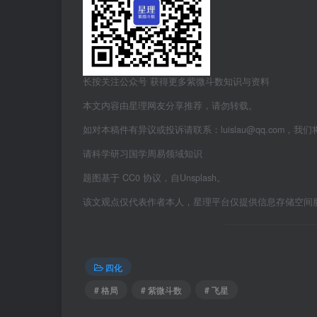
长按关注公众号 获得更多紫微斗数知识与资料
本文内容由星理网友分享推荐，请勿转载。
如对本稿件有异议或投诉请联系：luislau@qq.com，我
请科学研习国学周易领域知识
题图基于 CC0 协议，自Unsplash。
该文观点仅代表作者本人，星理平台仅提供信息存储空间
四化
# 格局
# 紫微斗数
# 飞星