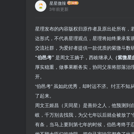
星星微辣
3年前更新
星理发布的内容版权归原作者及原出处所有，
达形式，不代表星理观点，星理将始终秉承客
交流社群，为爱好者提供一款优质的紫微斗数
“伯邑考”
是周文王嫡子，西岐继承人
（紫微星
厚实稳重，做事果断务实，协同父亲将部落治
开。
“伯邑考” 虽如此优秀，却时运不济。纣王不知
了起来。
周文王姬昌（天同星）是善卦之人，他预测到
岐，千万别去找我，为父七年以后就会被放了
有条，当马上要到第七年的时候，伯邑考终于
他不顾大臣们的劝阻，把自己家珍宝都拿了出来