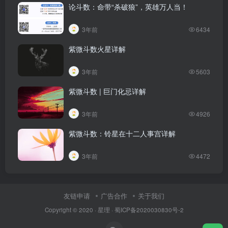
论斗数：命带“杀破狼”，英雄万人当！
3年前
6434
紫微斗数火星详解
3年前
5603
紫微斗数 | 巨门化忌详解
3年前
4926
紫微斗数：铃星在十二人事宫详解
3年前
4472
友链申请
广告合作
关于我们
Copyright © 2020 ·
星理
·
蜀ICP备2020030830号-2