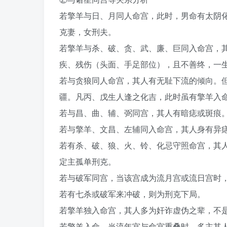
若擎羊与日、月同人命宫，此时，男命有太阴
克妻，女刑夫。
若擎羊与杀、破、贪、武、廉、巨同入命宫，
疾、残伤（头面、手足部位），且不善终，一
若与贪狼同人命宫，其人有无耻下流的倾向。但
疆。凡丙、戊生人逢之化吉，此时虽有擎羊入
若与昌、曲、辅、弼同宫，其人有暗痣或斑痕
若与擎羊、文昌、左辅同入命宫，其人身有异
若有杀、破、狼、火、铃、化忌守照命宫，其
定主孤单刑克。
若与破军同宫，当该宫成为流月宫或流日宫时
若有七杀或破军来冲破，则为刑克下局。
若擎羊独入命宫，其人多为奸诈虚伪之辈，不
若擎羊入命，当流年宫与命宫重叠时，多主其人