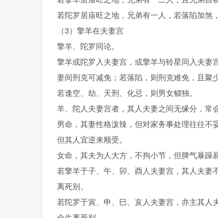
若陀罗居庙旺之地，兄弟有一人，若落陷加煞
（3）擎羊在夫妻宫
擎羊、陀罗同论。
擎羊或陀罗入夫妻宫，或擎羊与铃星同入夫妻
妻间刑克可减免；若落陷，则刑克难免，且聚
若逢空、劫、天刑、化忌，则男女鳏独。
羊、陀人夫妻宫者，其人夫妻之间无缘分，常
男命，其妻性格泼辣，但对家务事处理往往不
但其人宜逆来顺受。
女命，其夫为人大方，不拘小节，但脾气暴躁
若擎羊于子、午、卯、酉人夫妻宫，其人夫妻
离死别。
若陀罗于寅、申、巳、亥人夫妻宫，亦主其人
会生离死别。