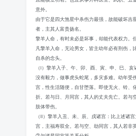
意外。
由于它是四大煞星中杀伤力最强，故能破坏吉
者，主其人富贵扬名。
擎羊人命，有时未必是坏事，却能代表权力。
凡擎羊入命，无论男女，皆主幼年必有刑伤，
自杀的念头。
（i）擎羊入子、午、卯、酉、寅、申、巳、亥
没有毅力，做事虎头蛇尾，多灾多难。幼年受
宫，性生活随便，自甘堕落。即使无火、铃、
折。若与日、月同宫，其人的丈夫先亡。若与
肢体带伤。
（ii）擎羊入丑、未、辰、戌诸宫：比上述诸
宫，主福寿双全。若与空、劫同宫，其人若非
②与诸星同宫等关系分析