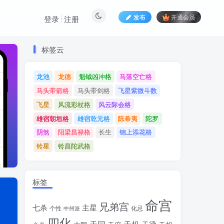
发布
开通会员
登录
注册
标签云
标签云
龙池
龙德
魁钺凶冲格
马落空亡格
龙池
龙德
魁钺凶冲格
马落空亡格
马头带箭格
马头带剑格
飞星紫微斗数
马头带箭格
马头带剑格
飞星紫微斗数
飞星
风流彩杖格
风云际会格
飞星
风流彩杖格
风云际会格
雄宿朝垣格
雄宿乾元格
陈希夷
陀罗
雄宿朝垣格
雄宿乾元格
陈希夷
陀罗
阴煞
阳梁昌禄格
长生
锦上添花格
阴煞
阳梁昌禄格
长生
锦上添花格
铃星
铃昌陀武格
铃星
铃昌陀武格
标签
命宫
兄弟宫
七杀
主星
个性
中州派
化忌
四化