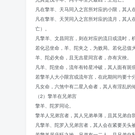
凡在擎羊、天马同入之宫所对应的小限，其人
凡在擎羊、天哭同入之宫所对应的流月，其人
亡）。
凡擎羊、文昌同宫，则在对应的流日或流时，
若化忌坐命，羊、陀夹之，为败局。若化忌值
羊、陀必夹命，且无吉星同宫者，亦有灾殃。
凡羊、陀坐命，流年有铃星冲破，其人面有斑
若擎羊人大小限宫或流年宫，在此期间均要十
凡女命，六煞中有二星入命者，其人有淫乱的
（2）擎羊在兄弟宫
擎羊、陀罗同论。
擎羊人兄弟宫者，其人兄弟单薄，且其兄弟自
凡擎羊、陀罗入兄弟宫者，其人会在紧要关头
若擎羊居庙旺之地，兄弟有一二人，且兄弟自