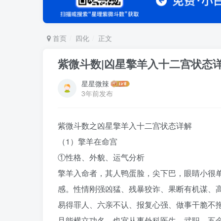
首页
四化
正文
紫微斗数|凶星擎羊入十二宫状态详
星星微辣
3年前发布
紫微斗数之凶星擎羊入十二宫状态详解
（1）擎羊在命宫
①性格、外貌、运气分析
擎羊入命者，其人鸭蛋脸，尖下巴，眼睛小很
感。性情刚强凶猛、残暴狡诈、果断有机谋、
易得罪人、六亲不认、报复心强、做事干脆不
且能横立功名。也宜从事外科医生、武职、五