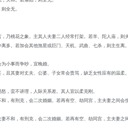
，则全无。
宫，乃桃花之象。主其人夫妻二人经常打架。若羊、陀人庙，则
少离多。若加会其他煞星或巨门、天机、武曲、七杀，则主生离
会为小事而争吵，宜晚婚。
妥，且其妻对丈夫、公婆、子女常会责骂，缺乏女性应有的温柔
易怒，蛮不讲理，人际关系差。其人宜以柔克刚。
不和，有刑克，会二次婚姻。若再有空、劫同宫，主夫妻之间会
夫妻不和，有刑克，会二次婚姻。若再有空、劫同宫，主夫妻之