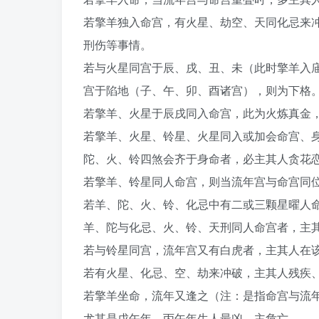
若擎羊独入命宫，有火星、劫空、天同化忌来
刑伤等事情。
若与火星同宫于辰、戌、丑、未（此时擎羊入
宫于陷地（子、午、卯、酉诸宫），则为下格
若擎羊、火星于辰戌同入命宫，此为火炼真金
若擎羊、火星、铃星、火星同入或加会命宫、身
陀、火、铃四煞会齐于身命者，必主其人贪花
若擎羊、铃星同人命宫，则当流年宫与命宫同
若羊、陀、火、铃、化忌中有二或三颗星曜人
羊、陀与化忌、火、铃、天刑同人命宫者，主
若与铃星同宫，流年宫又有白虎者，主其人在
若有火星、化忌、空、劫来冲破，主其人残疾
若擎羊坐命，流年又逢之（注：是指命宫与流年
尤其是戊午年、丙午年生人最凶，主危亡。