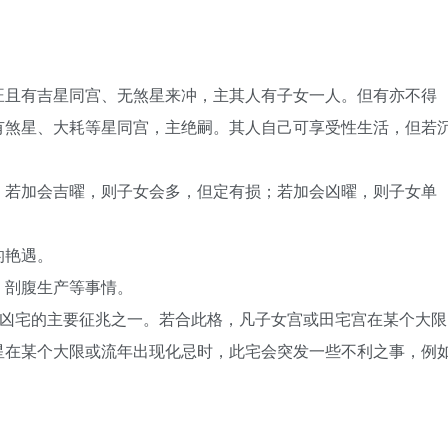
旺且有吉星同宫、无煞星来冲，主其人有子女一人。但有亦不得
有煞星、大耗等星同宫，主绝嗣。其人自己可享受性生活，但若
。若加会吉曜，则子女会多，但定有损；若加会凶曜，则子女单
的艳遇。
、剖腹生产等事情。
是凶宅的主要征兆之一。若合此格，凡子女宫或田宅宫在某个大限
星在某个大限或流年出现化忌时，此宅会突发一些不利之事，例