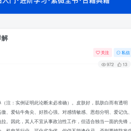
解​
关注
私信
972
13
单（注：实例证明此论断未必准确）。皮肤好，肌肤白而有透明
高傲、爱钻牛角尖、好胜心强。对感情敏感、恩怨分明、爱记仇
拖拉。因此，其人不宜从事政治性工作，但适合独当一面的先锋
金、机电等行业，可化劣为优。但仍不能逢化忌，否则要慎防发