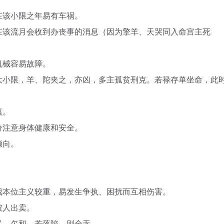
在该小限之年易有车祸。
在该流月会收到办丧事的消息（因为擎羊、天哭同入命宫主死
机械容易故障。
大小限，羊、陀夹之，亦凶，多主孤贫刑克。若禄存单坐命，此
痕。
分注意身体健康和安全。
倾向。
我本位主义较重，易发生争执、困扰而互相伤害。
被人出卖。
私，欠和。若落陷，则全无。