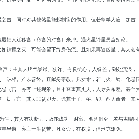
星之吉，同时对其他煞星能起制衡的作用。但若擎羊人庙，加吉
但最怕人迁移宫（命宫的对宫）来冲。遇火星铃星另当别论。
比如跌撞之灾，可能会留下终身伤疤。且如果再遇凶星，其人会
诸宫：主其人脾气暴躁、狡诈、有反抗心，人缘差，到处流浪，
伤，破相。难以善终。宜献身宗教。凡女命，若与火、铃、化忌
化忌同宫，亦有上述现象，且不尊重其丈夫，人际关系差。甚至
空、劫同宫，其人非贫即夭。尤其于子、午、卯、酉人命者，其
宫为佳，其人有决断力，故能成功。财富、名誉俱全。若与吉曜同
英年早逝，亦主一生贫苦。凡女命，有权贵，但刑克难免。