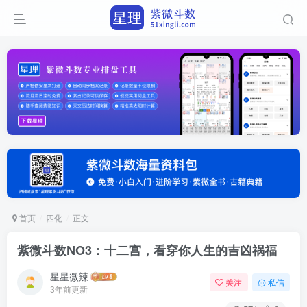
首页
四化
正文
紫微斗数NO3：十二宫，看穿你人生的吉凶祸福
星星微辣
关注
私信
3年前更新