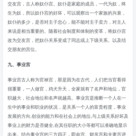
交友宫，古人称奴仆宫。奴仆是家庭的成员，一代为奴，终
生为奴，所以奴仆宫的好坏，可以观察出一个家族的兴衰，
奴仆的多少，是否对主子忠心，能不能对主子卖力，对主人
来说是相当重要的。随着社会制度和体制的变革，将奴仆宫
改为交友宫，把奴仆关系变成了同志或上下级关系。以及结
交朋友的宫位。
九、事业宫
事业宫古人称为官禄宫，那是因为在古代，人们把当官看得
很重要，一人做官，鸡犬升天，全家就有了名声和地位，官
职越大，社会地位和名声就越高。事业宫是推断一个人在一
生中的事业和职业的状况，是关系一个人的富贵程度，事业
发展的方向,创业的能力和在社会上的地位,与上级关系好坏及
事业上的财力是否健全,在其任职的大小等都可以准确地显示
出来。结合事业宫的三方四正，即命宫、财帛宫和夫妻宫进