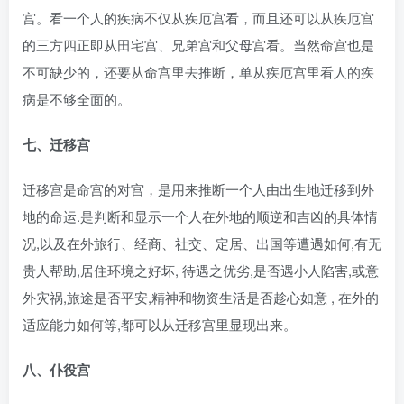
宫。看一个人的疾病不仅从疾厄宫看，而且还可以从疾厄宫
的三方四正即从田宅宫、兄弟宫和父母宫看。当然命宫也是
不可缺少的，还要从命宫里去推断，单从疾厄宫里看人的疾
病是不够全面的。
七、迁移宫
迁移宫是命宫的对宫，是用来推断一个人由出生地迁移到外
地的命运.是判断和显示一个人在外地的顺逆和吉凶的具体情
况,以及在外旅行、经商、社交、定居、出国等遭遇如何,有无
贵人帮助,居住环境之好坏, 待遇之优劣,是否遇小人陷害,或意
外灾祸,旅途是否平安,精神和物资生活是否趁心如意 , 在外的
适应能力如何等,都可以从迁移宫里显现出来。
八、仆役宫