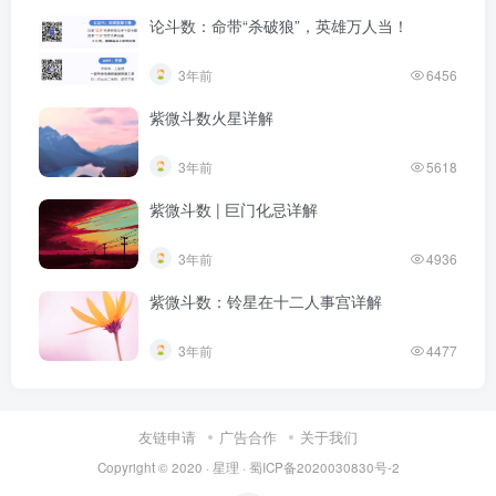
论斗数：命带“杀破狼”，英雄万人当！
3年前
6456
紫微斗数火星详解
3年前
5618
紫微斗数 | 巨门化忌详解
3年前
4936
紫微斗数：铃星在十二人事宫详解
3年前
4477
友链申请
广告合作
关于我们
Copyright © 2020 ·
星理
·
蜀ICP备2020030830号-2