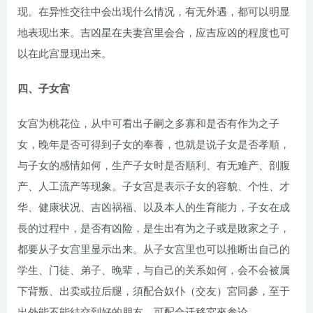
现。在异性交往中会出现什么情况，有无外遇，都可以明显
地表现出来。吉凶星在夫妻宫里会合，应吉应凶的程度也可
以在此宫显现出来。
四、子女宫
女宫为桃花位，从中可看出子嗣之多寡和是否有作为之子
女，晚年是否可得到子女的奉養，也就是说子女是否孝順，
与子女的感情如何，生产子女时是否順利、有无难产、剖腹
产、人工流产等现象。子女宫是表示子女的容貌、个性、才
华、健康状况、吉凶祸福、以及本人的生育能力，子女在成
長的过程中，是否有凶险，是生出有为之子或是敗家之子，
都要从子女宫里显示出来。从子女宫里也可以推断出自己的
学生、门徒、弟子、晚辈，与自己的关系如何，会不会被属
下背叛、出卖或拉后腿，須配合奴仆（交友）宮同參，至于
出外能不能結交到好的朋友，可配合迁移宮來参论。