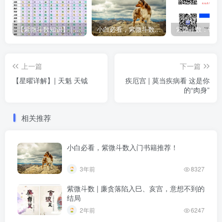
【紫微斗数知识】 | “庙旺得利平不陷”的含义
小白必看，紫微斗数入门书籍推荐！
上一篇
下一篇
【星曜详解】| 天魁 天钺
疾厄宫 | 莫当疾病看 这是你
的“肉身”
相关推荐
小白必看，紫微斗数入门书籍推荐！
3年前
8327
紫微斗数 | 廉贪落陷入巳、亥宫，意想不到的
结局
2年前
6247