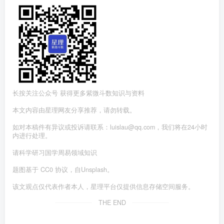
长按关注公众号 获得更多紫微斗数知识与资料
本文内容由星理网友分享推荐，请勿转载。
如对本稿件有异议或投诉请联系：luislau@qq.com，我们将在24小时
内进行处理。
请科学研习国学周易领域知识
题图基于 CC0 协议，自Unsplash。
该文观点仅代表作者本人，星理平台仅提供信息存储空间服务。
THE END