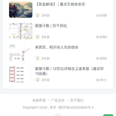
【星盘解读】 | 廉贞天相坐命宫
2年前
5038
紫微斗数 | 宫干四化
2年前
4383
来因宫，昭示你人生的使命
2年前
4255
紫微斗数 | 12宫位详细含义速查篇（建议学
习收藏）
2年前
3511
友链申请
广告合作
关于我们
Copyright © 2020 ·
星理
·
蜀ICP备2020030830号-2