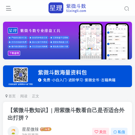
首页
阅读
正文
【紫微斗数知识】| 用紫微斗数看自己是否适合外
出打拼？
星星微辣
关注
私信
3年前更新