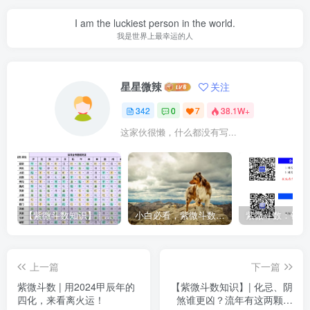
I am the luckiest person in the world.
我是世界上最幸运的人
星星微辣
关注
342
0
7
38.1W+
这家伙很懒，什么都没有写...
【紫微斗数知识】 | “庙旺得利平不陷”的含义
小白必看，紫微斗数入门书籍推荐！
上一篇
下一篇
紫微斗数 | 用2024甲辰年的
【紫微斗数知识】| 化忌、阴
四化，来看离火运！
煞谁更凶？流年有这两颗星