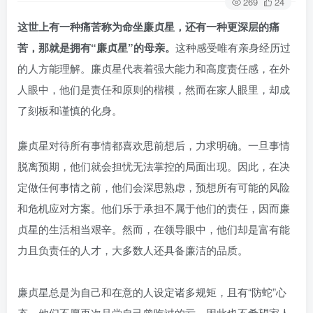
269
24
这世上有一种痛苦称为命坐廉贞星，还有一种更深层的痛
苦，那就是拥有“廉贞星”的母亲。
这种感受唯有亲身经历过
的人方能理解。廉贞星代表着强大能力和高度责任感，在外
人眼中，他们是责任和原则的楷模，然而在家人眼里，却成
了刻板和谨慎的化身。
廉贞星对待所有事情都喜欢思前想后，力求明确。一旦事情
脱离预期，他们就会担忧无法掌控的局面出现。因此，在决
定做任何事情之前，他们会深思熟虑，预想所有可能的风险
和危机应对方案。他们乐于承担不属于他们的责任，因而廉
贞星的生活相当艰辛。然而，在领导眼中，他们却是富有能
力且负责任的人才，大多数人还具备廉洁的品质。
廉贞星总是为自己和在意的人设定诸多规矩，且有“防蛇”心
态。他们不愿再次品尝自己曾吃过的亏，因此也不希望家人