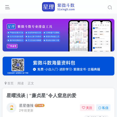
首页
阅读
正文
星曜浅谈 | “廉贞星”令人窒息的爱
星星微辣
关注
私信
2年前更新