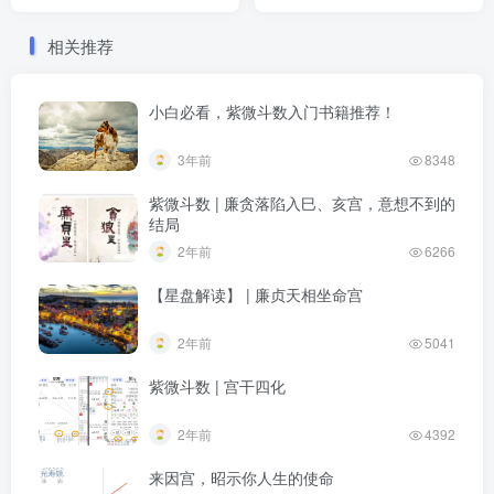
怎么办？
相关推荐
小白必看，紫微斗数入门书籍推荐！
3年前
8348
紫微斗数 | 廉贪落陷入巳、亥宫，意想不到的
结局
2年前
6266
【星盘解读】 | 廉贞天相坐命宫
2年前
5041
紫微斗数 | 宫干四化
2年前
4392
来因宫，昭示你人生的使命