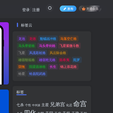
发布
开通会员
登录
注册
标签云
标签云
龙池
龙德
魁钺凶冲格
马落空亡格
龙池
龙德
魁钺凶冲格
马落空亡格
马头带箭格
马头带剑格
飞星紫微斗数
马头带箭格
马头带剑格
飞星紫微斗数
飞星
风流彩杖格
风云际会格
飞星
风流彩杖格
风云际会格
雄宿朝垣格
雄宿乾元格
陈希夷
陀罗
雄宿朝垣格
雄宿乾元格
陈希夷
陀罗
阴煞
阳梁昌禄格
长生
锦上添花格
阴煞
阳梁昌禄格
长生
锦上添花格
铃星
铃昌陀武格
铃星
铃昌陀武格
标签
命宫
兄弟宫
七杀
主星
个性
中州派
化忌
四化