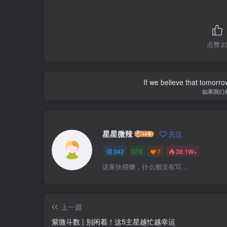
点赞
2
If we believe that tomorro
如果我们
星星微辣
关注
342
0
7
38.1W+
这家伙很懒，什么都没有写...
上一篇
​紫微斗数 | 别闲着！这5主星越忙越幸运