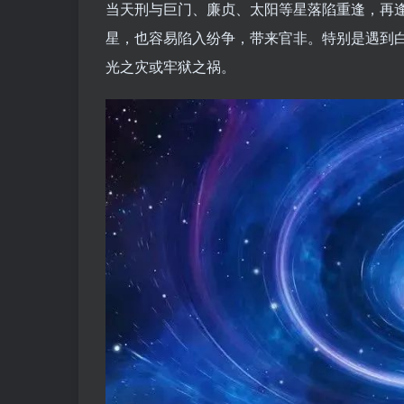
当天刑与巨门、廉贞、太阳等星落陷重逢，再
星，也容易陷入纷争，带来官非。特别是遇到
光之灾或牢狱之祸。