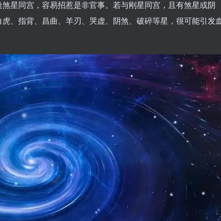
逢煞星同宫，容易招惹是非官事。若与刚星同宫，且有煞星或阴
白虎、指背、昌曲、羊刃、哭虚、阴煞、破碎等星，很可能引发