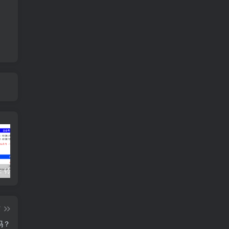
紫微斗数：铃星在十二人事宫详解
论斗数：命带“杀破狼”，英雄万人当！
紫微斗数 | 廉贪落陷入巳、亥宫，意想不到的结局
篇
吗？