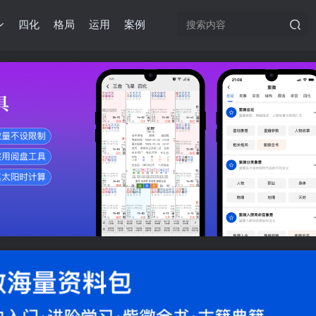
四化
格局
运用
案例