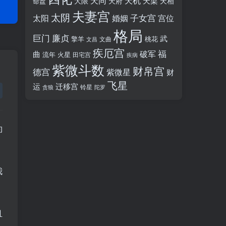
天同
天机
天梁
大限
天府
天相
命盘
夫妻宫
太阴
婚姻
子女宫
宫位
太阳
格局
廉贞
巨门
武
擎羊
桃花
文昌
文曲
疾厄宫
福
破军
曲
流年
火星
田宅宫
疾病
紫微斗数
财帛宫
德宫
紫微星
财
飞星
运
迁移宫
铃星
贪狼
陀罗
约
我
且