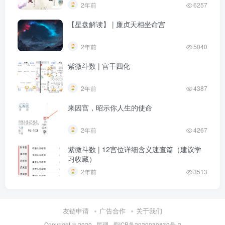
2年前
6257
【星盘解读】 | 廉贞天相坐命宫
2年前
5040
紫微斗数 | 宫干四化
2年前
4387
来因宫，昭示你人生的使命
2年前
4267
紫微斗数 | 12宫位详细含义速查篇（建议学
习收藏）
2年前
3513
友链申请
广告合作
关于我们
Copyright © 2020 ·
星理
·
蜀ICP备2020030830号-2