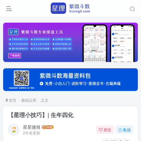
首页
基础运用
正文
【星理小技巧】| 生年四化
星星微辣
关注
私信
2年前更新