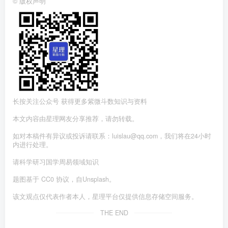
©
版权声明
长按关注公众号 获得更多紫微斗数知识与资料
本文内容由星理网友分享推荐，请勿转载。
如对本稿件有异议或投诉请联系：luislau@qq.com，我们将在24小时
内进行处理。
请科学研习国学周易领域知识
题图基于 CC0 协议，自Unsplash。
该文观点仅代表作者本人，星理平台仅提供信息存储空间服务。
THE END