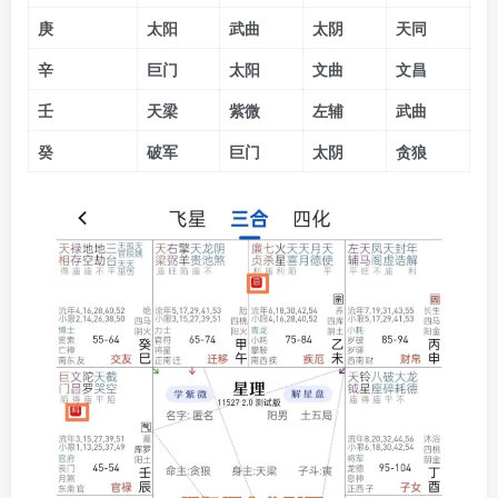
庚
太阳
武曲
太阴
天同
辛
巨门
太阳
文曲
文昌
壬
天梁
紫微
左辅
武曲
癸
破军
巨门
太阴
贪狼