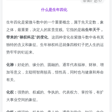
907
17
什么是生年四化
生年四化是紫微斗数中的一个重要概念，属于先天定数，象
之体，最重要，决定人的富贵贫贱。它指的是
出生年天干，
带来的“禄权科忌”的变化
。这四种变化在紫微斗数中各有其
独特的含义和象征。生年禄权科忌就像四根钉子把人生的运
势牢牢的钉起来。
化禄：
好处的、缘分的、圆融的。通常代表福禄、财禄、增
加等意义，主聪明智商较高，悟性高，同时也与健康和寿命
有关。
化权：
强势的、权威的、争执的。代表权力、掌控等，有扩
大事业空间的象征。
化科：
情谊的、科名的、贵人的。通常与学业、知识、文化