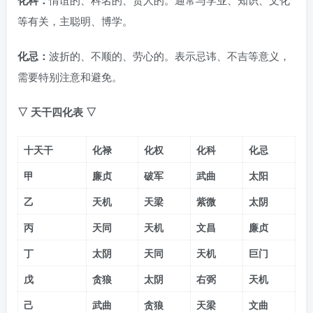
等有关，主聪明、博学。
化忌：
波折的、不顺的、劳心的。表示忌讳、不吉等意义，
需要特别注意和避免。
▽ 天干四化表
▽
十天干
化禄
化权
化科
化忌
甲
廉贞
破军
武曲
太阳
乙
天机
天梁
紫微
太阴
丙
天同
天机
文昌
廉贞
丁
太阴
天同
天机
巨门
戊
贪狼
太阴
右弼
天机
己
武曲
贪狼
天梁
文曲