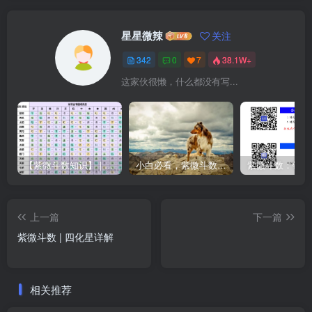
星星微辣
关注
342
0
7
38.1W+
这家伙很懒，什么都没有写...
【紫微斗数知识】 | “庙旺得利平不陷”的含义
小白必看，紫微斗数入门书籍推荐！
上一篇
下一篇
紫微斗数 | 四化星详解
相关推荐