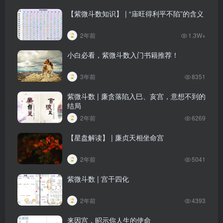
【紫微斗数知识】 | “庙旺得利平不陷”的含义
2年前
1.3W+
小白必看，紫微斗数入门书籍推荐！
3年前
8351
紫微斗数 | 廉贪落陷入巳、亥宫，意想不到的
结局
2年前
6269
【星盘解读】 | 廉贞天相坐命宫
2年前
5041
紫微斗数 | 宫干四化
2年前
4393
来因宫，昭示你人生的使命