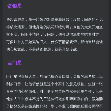
贪狼星
谈起贪狼星，第一印象绝对是桃花旺盛！没错，固然他不见
得貌比潘安，但他身边的桃花却绝对可以令他的太太开始坐
立不安。闹闹小情绪，没问题，他可以很温柔的哄着对方；
可假如对方开始紧迫盯人，什么事情都要管，那结果只会让
他心烦意乱，不是越跑越远，就是开始冷战。
巨门星
巨门星很善解人意，然而也很心直口快，灵敏的思考加上流
利的口舌，让他俨然就是这个小家中的意见领袖。生就一张
具有同情心的面孔，对于妻子的苦闷当然是照单全收，只是
他的人生重点本不是为了这些细微的琐碎而存在的，假如妻
子恰好又是超级感性的那一型，事业心强的他反而会觉得不