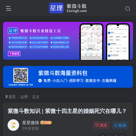
首页
运用
正文
紫微斗数知识 | 紫微十四主星的婚姻死穴在哪儿？
星星微辣
关注
私信
2年前更新