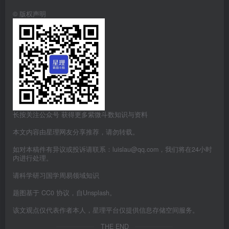
©
版权声明
长按关注公众号 获得更多紫微斗数知识与资料
本文内容由星理网友分享推荐，请勿转载。
如对本稿件有异议或投诉请联系：luislau@qq.com，我们将在24小时
内进行处理。
请科学研习国学周易领域知识
题图基于 CC0 协议，自Unsplash。
该文观点仅代表作者本人，星理平台仅提供信息存储空间服务。
THE END