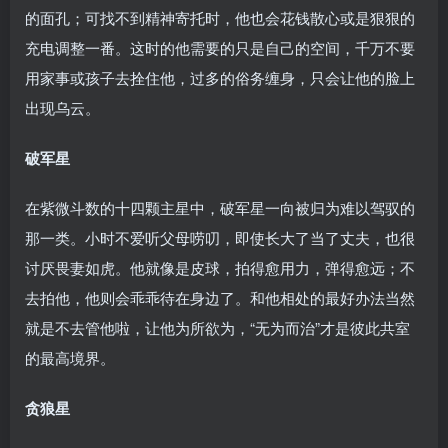
的面孔；可找不到精神寄托时，他也会花钱散心或是狠狠的
充电调整一番。这时的他需要的只是自己的空间，千万不要
用家事或孩子去拴住他，过多的俗务缠身，只会让他的脸上
出现乌云。
破军星
在紫微斗数的十四颗主星中，破军星一向被归为难以驾驭的
那一类。小时不爱听父母唠叨，即使长大了当了丈夫，也很
讨厌畏妻如虎。他就像是皮球，拍得愈用力，弹得愈远；不
去拍他，他则会乖乖待在身边了。和他相处的最好办法当然
就是不去管他啦，让他为所欲为，“无为而治”才是彼此共室
的最高境界。
贪狼星