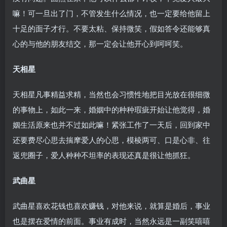
嘛！可一旦出了门，不管发生什么情况，也一定要给他留上
十足的面子才行。不要太粘、保持微笑，假如答令还能够真
心的与他的朋友结交，那一定会让他开心到呵呵笑。
天相星
天相星凡事精益求精，当然也会习惯性地把目光放在很细微
的事物上，如此一来，婚姻中的种种瑕疵开始让他觉得，婚
姻生活原来也并不过如此嘛！紧张工作了一天后，回到家中
还要费尽心思去揣摩爱人的心思，模棱两可、口是心非、往
返兜圈子，爱人种种不坦率的表现还真是很让他抓狂。
武曲星
武曲星喜欢花钱也喜欢赚钱，对他来说，就算是婚后，事业
也是摆在爱情的前面。事业有成时，当然永远是一副笑嘻嘻