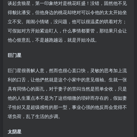
谈起贪狼星，第一印象绝对是桃花旺盛！没错，固然他不见
得貌比潘安，但他身边的桃花却绝对可以令他的太太开始坐
立不安。闹闹小情绪，没问题，他可以很温柔的哄着对方；
可假如对方开始紧迫盯人，什么事情都要管，那结果只会让
他心烦意乱，不是越跑越远，就是开始冷战。
巨门星
巨门星很善解人意，然而也很心直口快，灵敏的思考加上流
利的口舌，让他俨然就是这个小家中的意见领袖。生就一张
具有同情心的面孔，对于妻子的苦闷当然是照单全收，只是
他的人生重点本不是为了这些细微的琐碎而存在的，假如妻
子恰好又是超级感性的那一型，事业心强的他反而会觉得不
堪负荷，乱了生活的步调。
太阴星