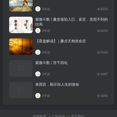
3年前
8333
紫微斗数 | 廉贪落陷入巳、亥宫，意想不到的
结局
2年前
6253
【星盘解读】 | 廉贞天相坐命宫
2年前
5040
紫微斗数 | 宫干四化
2年前
4387
来因宫，昭示你人生的使命
2年前
4265
友链申请
广告合作
关于我们