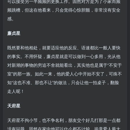
可以接受另一半频频的更换工作。固然对方是为了小家而频
频跳槽，但这在他看来，只会觉得心惊胆颤，非常没有安全
感。
廉贞星
既然要和他相处，就要适应他的反应、语速都比一般人要快
的事实。不用怀疑，廉贞星就是可以做到一心多用，光从他
对新潮的事物的穷追不舍就能看出，其实他也是属于“不安于
室”的那一族。如此一来，他的爱人心中开始不安了，可殊不
知“这也不准、那也不让”的做法，只会让他一拍桌子，翻脸
走人呢！
天府星
天府星不拘小节，也不争名利，朋友交个好几打那是一点都
没有问题。固然在家中他可以什么都不计较，毕竟爱人最大