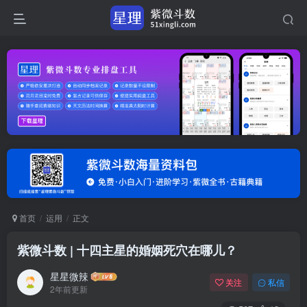
首页
运用
正文
紫微斗数 | 十四主星的婚姻死穴在哪儿？
星星微辣
关注
私信
2年前更新