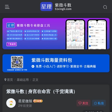
首页
基础运用
正文
紫微斗数 | 身宫在命宫（干货满满）
星星微辣
关注
私信
2年前更新