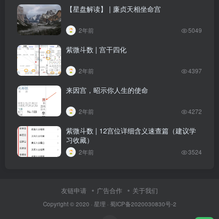
【星盘解读】 | 廉贞天相坐命宫
2年前
5049
紫微斗数 | 宫干四化
2年前
4397
来因宫，昭示你人生的使命
2年前
4272
紫微斗数 | 12宫位详细含义速查篇（建议学
习收藏）
2年前
3524
友链申请
广告合作
关于我们
Copyright © 2020 ·
星理
·
蜀ICP备2020030830号-2