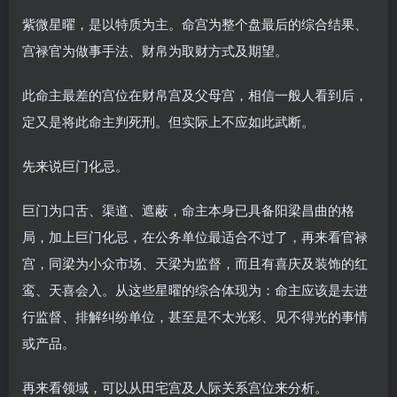
紫微星曜，是以特质为主。命宫为整个盘最后的综合结果、
宫禄官为做事手法、财帛为取财方式及期望。
此命主最差的宫位在财帛宫及父母宫，相信一般人看到后，
定又是将此命主判死刑。但实际上不应如此武断。
先来说巨门化忌。
巨门为口舌、渠道、遮蔽，命主本身已具备阳梁昌曲的格
局，加上巨门化忌，在公务单位最适合不过了，再来看官禄
宫，同梁为小众市场、天梁为监督，而且有喜庆及装饰的红
鸾、天喜会入。从这些星曜的综合体现为：命主应该是去进
行监督、排解纠纷单位，甚至是不太光彩、见不得光的事情
或产品。
再来看领域，可以从田宅宫及人际关系宫位来分析。