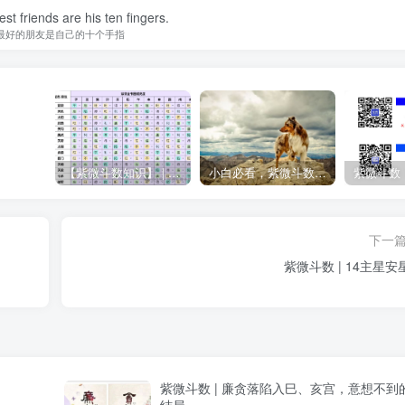
st friends are his ten fingers.
最好的朋友是自己的十个手指
【紫微斗数知识】 | “庙旺得利平不陷”的含义
小白必看，紫微斗数入门书籍推荐！
下一
紫微斗数 | 14主星安
紫微斗数 | 廉贪落陷入巳、亥宫，意想不到