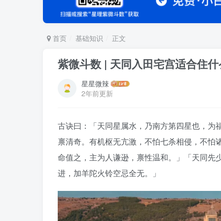
首页
基础知识
正文
紫微斗数 | 天同入田宅宫适合住
星星微辣
2年前更新
古诀曰：「天同星属水，乃南方第四星也，为
禀清奇。有机枢无亢激，不怕七杀相侵，不怕
命值之，主为人谦逊，禀性温和。」「天同先
进，加羊陀火铃空忌全无。」