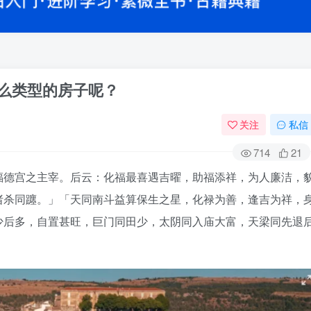
什么类型的房子呢？
关注
私信
714
21
福德宫之主宰。后云：化福最喜遇吉曜，助福添祥，为人廉洁，
诸杀同躔。」「天同南斗益算保生之星，化禄为善，逢吉为祥，
少后多，自置甚旺，巨门同田少，太阴同入庙大富，天梁同先退