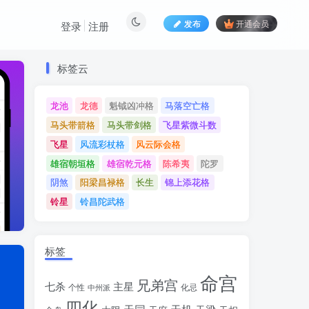
发布
开通会员
登录
注册
标签云
标签云
龙池
龙德
魁钺凶冲格
马落空亡格
龙池
龙德
魁钺凶冲格
马落空亡格
马头带箭格
马头带剑格
飞星紫微斗数
马头带箭格
马头带剑格
飞星紫微斗数
飞星
风流彩杖格
风云际会格
飞星
风流彩杖格
风云际会格
雄宿朝垣格
雄宿乾元格
陈希夷
陀罗
雄宿朝垣格
雄宿乾元格
陈希夷
陀罗
阴煞
阳梁昌禄格
长生
锦上添花格
阴煞
阳梁昌禄格
长生
锦上添花格
铃星
铃昌陀武格
铃星
铃昌陀武格
标签
命宫
兄弟宫
七杀
主星
个性
中州派
化忌
四化