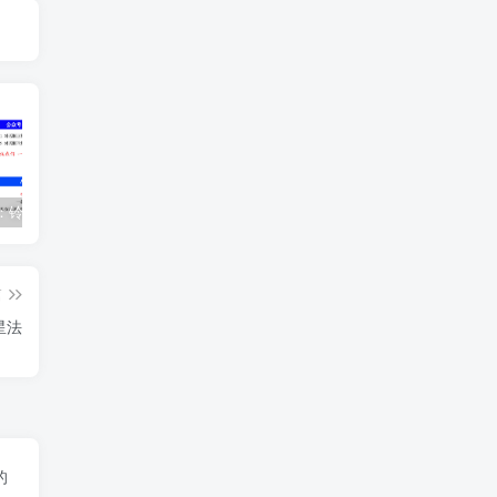
紫微斗数：铃星在十二人事宫详解
论斗数：命带“杀破狼”，英雄万人当！
紫微斗数 | 廉贪落陷入巳、亥宫，意想不到的结局
篇
星法
的