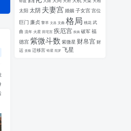
天同
天机
天梁
大限
天府
天相
命盘
夫妻宫
太阴
婚姻
子女宫
宫位
太阳
格局
廉贞
巨门
武
擎羊
桃花
文昌
文曲
疾厄宫
福
破军
曲
流年
火星
田宅宫
疾病
紫微斗数
财帛宫
德宫
紫微星
财
飞星
运
迁移宫
铃星
贪狼
陀罗
貌
身
后