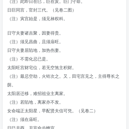
（注）此即日在巳，巨在亥。巨门守命。
日巨同宫，官封三代。（见卷二图）
（注）寅宫始是，须见禄权科。
日守夫妻诸吉聚，因妻得贵。
（注）须见昌曲，且须庙旺。
日守夫妻居陷地，加热伤妻。
（注）不需化忌已是。
太阳旺宫财宅位，若无空煞主积财。
（注）最忌空劫，火铃次之。又，田宅宫见之，主得尊长之
荫。
太阳居迁移，难招祖业主离家。
（注）若陷地，离家亦不发。
女命端正太阳星，早配贤夫信可凭。（见卷二）
（注）须在庙旺。
日巳月酉，丑宫命步蟾宫。