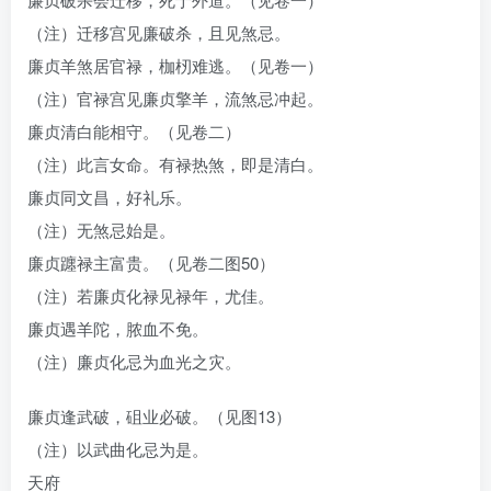
（注）迁移宫见廉破杀，且见煞忌。
廉贞羊煞居官禄，枷杒难逃。（见卷一）
（注）官禄宫见廉贞擎羊，流煞忌冲起。
廉贞清白能相守。（见卷二）
（注）此言女命。有禄热煞，即是清白。
廉贞同文昌，好礼乐。
（注）无煞忌始是。
廉贞躔禄主富贵。（见卷二图50）
（注）若廉贞化禄见禄年，尤佳。
廉贞遇羊陀，脓血不免。
（注）廉贞化忌为血光之灾。
廉贞逢武破，砠业必破。（见图13）
（注）以武曲化忌为是。
天府