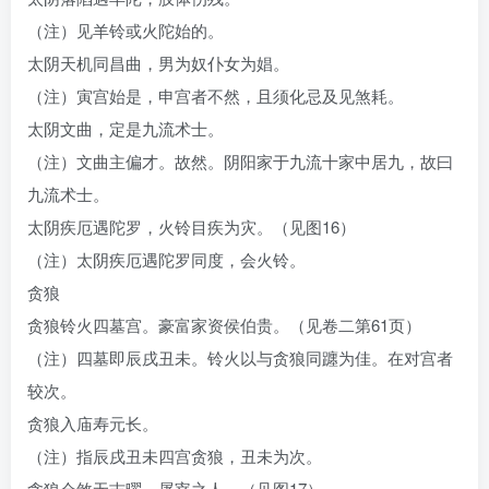
（注）见羊铃或火陀始的。
太阴天机同昌曲，男为奴仆女为娼。
（注）寅宫始是，申宫者不然，且须化忌及见煞耗。
太阴文曲，定是九流术士。
（注）文曲主偏才。故然。阴阳家于九流十家中居九，故曰
九流术士。
太阴疾厄遇陀罗，火铃目疾为灾。（见图16）
（注）太阴疾厄遇陀罗同度，会火铃。
贪狼
贪狼铃火四墓宫。豪富家资侯伯贵。（见卷二第61页）
（注）四墓即辰戌丑未。铃火以与贪狼同躔为佳。在对宫者
较次。
贪狼入庙寿元长。
（注）指辰戌丑未四宫贪狼，丑未为次。
贪狼会煞无吉曜，屠宰之人。（见图17）