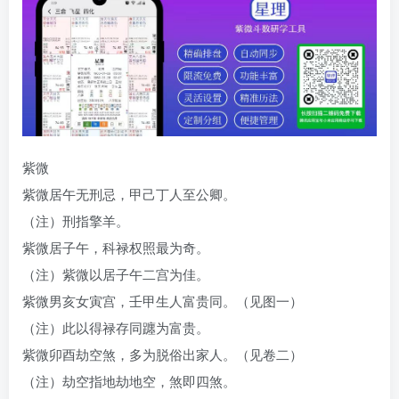
紫微
紫微居午无刑忌，甲己丁人至公卿。
（注）刑指擎羊。
紫微居子午，科禄权照最为奇。
（注）紫微以居子午二宫为佳。
紫微男亥女寅宫，壬甲生人富贵同。（见图一）
（注）此以得禄存同躔为富贵。
紫微卯酉劫空煞，多为脱俗出家人。（见卷二）
（注）劫空指地劫地空，煞即四煞。