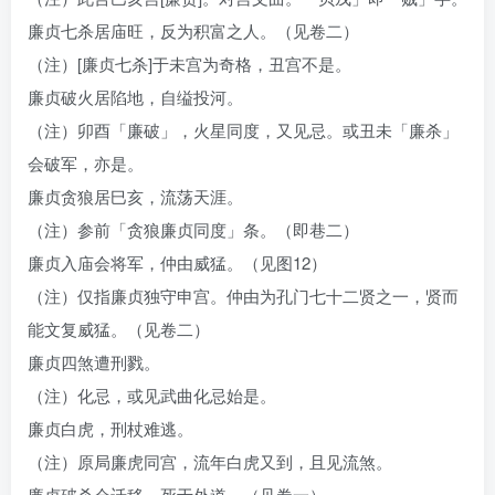
廉贞七杀居庙旺，反为积富之人。（见卷二）
（注）[廉贞七杀]于未宫为奇格，丑宫不是。
廉贞破火居陷地，自缢投河。
（注）卯酉「廉破」，火星同度，又见忌。或丑未「廉杀」
会破军，亦是。
廉贞贪狼居巳亥，流荡天涯。
（注）参前「贪狼廉贞同度」条。（即巷二）
廉贞入庙会将军，仲由威猛。（见图12）
（注）仅指廉贞独守申宫。仲由为孔门七十二贤之一，贤而
能文复威猛。（见卷二）
廉贞四煞遭刑戮。
（注）化忌，或见武曲化忌始是。
廉贞白虎，刑杖难逃。
（注）原局廉虎同宫，流年白虎又到，且见流煞。
廉贞破杀会迁移，死于外道。（见卷一）