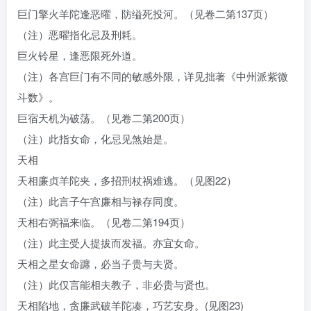
巨门擎火羊陀逢恶曜，防缢死投河。（见卷二第137页）
（注）恶曜指化忌及刑耗。
巨火铃星，逢恶限死外道。
（注）各宫巨门有不同的敏感外限，详见拙著《中州派紫微
斗数》。
巨宿天机为破荡。（见卷二第200页）
（注）此指女命，化忌见煞始是。
天相
天相廉贞羊陀夹，多招刑杖祸难逃。（见图22）
（注）此言子午宫廉相与禄存同度。
天相右弼福来临。（见卷二第194页）
（注）此主受人提拔而发福。亦宜女命。
天相之星女命躔，必当子贵与夫贤。
（注）此仅言能相夫教子，非必贵与贤也。
天相陷地，贪廉武破羊陀凑，巧艺安身。(见图23)