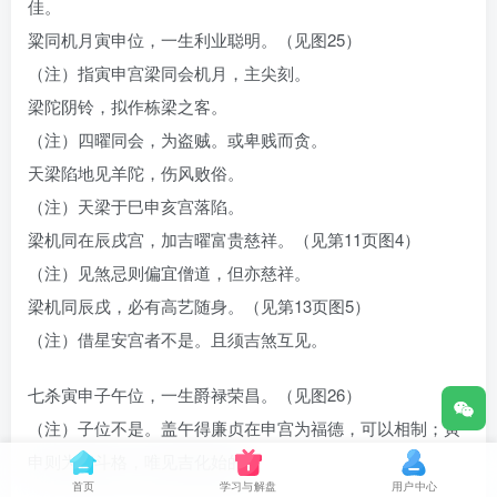
佳。
粱同机月寅申位，一生利业聪明。（见图25）
（注）指寅申宫梁同会机月，主尖刻。
梁陀阴铃，拟作栋梁之客。
（注）四曜同会，为盗贼。或卑贱而贪。
天梁陷地见羊陀，伤风败俗。
（注）天梁于巳申亥宫落陷。
梁机同在辰戌宫，加吉曜富贵慈祥。（见第11页图4）
（注）见煞忌则偏宜僧道，但亦慈祥。
梁机同辰戌，必有高艺随身。（见第13页图5）
（注）借星安宫者不是。且须吉煞互见。
七杀寅申子午位，一生爵禄荣昌。（见图26）
（注）子位不是。盖午得廉贞在申宫为福德，可以相制；寅
申则为朝斗格，唯见吉化始的。
首页
学习与解盘
用户中心