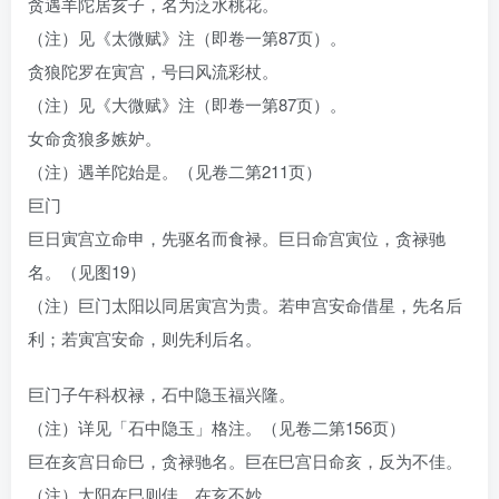
贪遇羊陀居亥子，名为泛水桃花。
（注）见《太微赋》注（即卷一第87页）。
贪狼陀罗在寅宫，号曰风流彩杖。
（注）见《大微赋》注（即卷一第87页）。
女命贪狼多嫉妒。
（注）遇羊陀始是。（见卷二第211页）
巨门
巨日寅宫立命申，先驱名而食禄。巨日命宫寅位，贪禄驰
名。（见图19）
（注）巨门太阳以同居寅宫为贵。若申宫安命借星，先名后
利；若寅宫安命，则先利后名。
巨门子午科权禄，石中隐玉福兴隆。
（注）详见「石中隐玉」格注。（见卷二第156页）
巨在亥宫日命巳，贪禄驰名。巨在巳宫日命亥，反为不佳。
（注）太阳在巳则佳，在亥不妙。