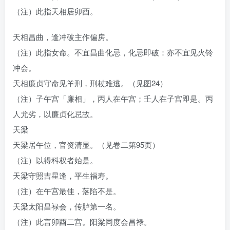
（注）此指天相居卯酉。
天相昌曲，逢冲破主作偏房。
（注）此指女命。不宜昌曲化忌，化忌即破：亦不宜见火铃
冲会。
天相廉贞守命见羊刑，刑杖难逃。（见图24）
（注）子午宫「廉相」，丙人在午宫；壬人在子宫即是。丙
人尤劣，以廉贞化忌故。
天梁
天梁居午位，官资清显。（见卷二第95页）
（注）以得科权者始是。
天梁守照吉星逢，平生福寿。
（注）在午宫最佳，落陷不是。
天梁太阳昌禄会，传胪第一名。
（注）此言卯酉二宫。阳粱同度会昌禄。