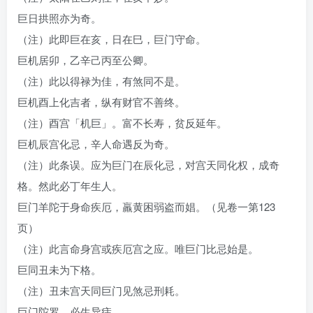
巨日拱照亦为奇。
（注）此即巨在亥，日在巳，巨门守命。
巨机居卯，乙辛己丙至公卿。
（注）此以得禄为佳，有煞同不是。
巨机酉上化吉者，纵有财官不善终。
（注）酉宫「机巨」。富不长寿，贫反延年。
巨机辰宫化忌，辛人命遇反为奇。
（注）此条误。应为巨门在辰化忌，对宫天同化权，成奇
格。然此必丁年生人。
巨门羊陀于身命疾厄，羸黄困弱盗而娼。（见卷一第123
页）
（注）此言命身宫或疾厄宫之应。唯巨门比忌始是。
巨同丑未为下格。
（注）丑未宫天同巨门见煞忌刑耗。
巨门陀罗，必生异痣。