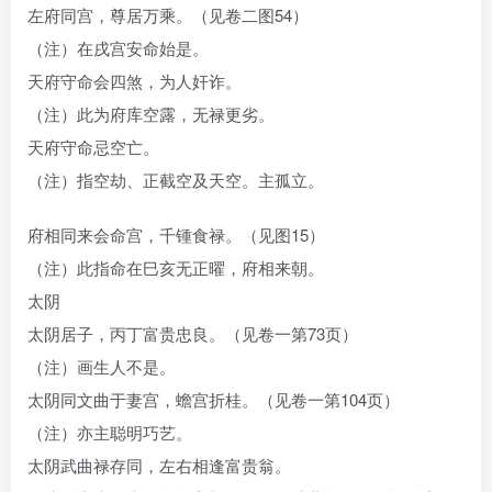
左府同宫，尊居万乘。（见卷二图54）
（注）在戌宫安命始是。
天府守命会四煞，为人奸诈。
（注）此为府库空露，无禄更劣。
天府守命忌空亡。
（注）指空劫、正截空及天空。主孤立。
府相同来会命宫，千锺食禄。（见图15）
（注）此指命在巳亥无正曜，府相来朝。
太阴
太阴居子，丙丁富贵忠良。（见卷一第73页）
（注）画生人不是。
太阴同文曲于妻宫，蟾宫折桂。（见卷一第104页）
（注）亦主聪明巧艺。
太阴武曲禄存同，左右相逢富贵翁。