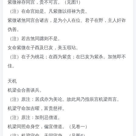
紫微禄存同宫，贵不可言。（见图1）
（注）在命宫始是。凡紫微以得禄为贵。
紫微诸煞同宫合诸吉，是为小人在位、君子在野，主人奸诈
伪善。
（注）若吉煞同躔则不是。
女命紫微在子酉及巳亥，美玉瑕玷。
（注）在子为桃花；在酉为紫贪；在巳亥为紫杀。加煞即不
佳。
天机
机梁会合善谈兵。
（注）原注：居戌亦为美论。故此局乃指辰宫机梁而言。
机梁守命加吉曜，富贵慈祥。
（注）原注：加刑忌僧道。
机梁同照命身空，偏宜僧道。（见卷一）
（注）机梁守命，天同守身。（见图4）