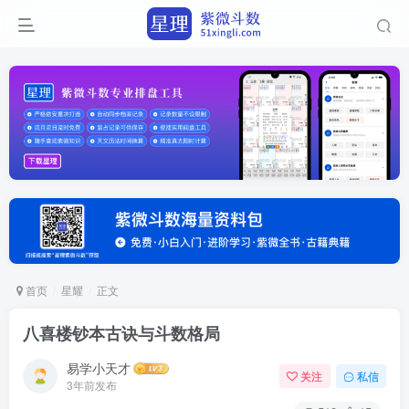
首页
星耀
正文
八喜楼钞本古诀与斗数格局
易学小天才
关注
私信
3年前发布