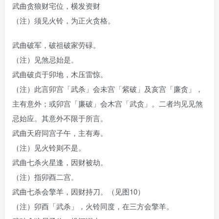
武曲贪狼财宅位，横发资财
（注）须见火铃，为正火贪格。
武曲破军，破祖破家劳碌。
（注）见煞忌始是。
武曲破贞于卯地，木压雷惊。
（注）此言卯宫「武杀」会未宫「紫破」及亥宫「廉贪」，
主有意外；或卯宫「廉破」会木宫「武贪」。二者均见见煞
忌始应。其意外不限于所言。
武曲天府同宫子午，主有寿。
（注）见火铃则不是。
武曲七杀火星逢，因财被劫。
（注）指卯酉二宫。
武曲七杀会擎羊，因财持刀。（见图10）
（注）卯酉「武杀」，火铃同度，在三方会擎羊。