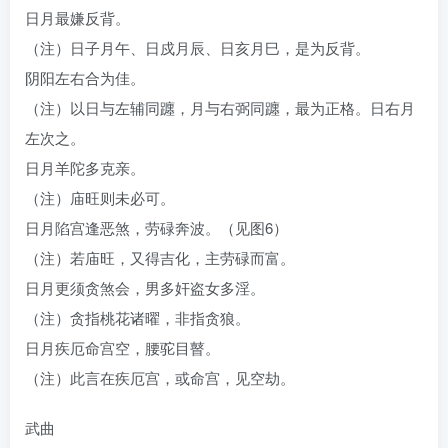
日月最嫌反背。
（注）日子月午、日戍月辰、日亥月巳，是为反背。
阴阳左右合为佳。
（注）以日与左辅同躔，月与右弼同躔，最为正格。日右月
左次之。
日月羊陀多克亲。
（注）庙旺则未必可。
日月陷宫逢恶煞，劳碌奔波。（见图6）
（注）若庙旺，又得吉化，主劳碌而富。
日月更须贪煞会，男多奸盗女多淫。
（注）贪指桃花诸曜，非指贪狼。
日月疾厄命宫空，腰驼目瞽。
（注）此言在疾厄宫，或命宫，见空劫。
武曲