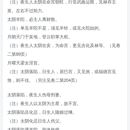
（注）夜生人太阴在命宫朝旺，行至武曲运限，见禄存主
发。左右不过助力。
太阴羊陀，必主人离财散。
（注）单见羊陀不是，须见羊铃，或见火陀始的。
月朗天门于亥地，登云职掌大权。
（注）夜生人太阴在亥，为命宫，更见吉化及禄等。（见卷
二第89页）
月曜天梁女淫贫。
（注）太阴落陷，日生人，居巳宫，又见煞，或福德宫见
煞，则不佳。（另注见卷二第204页）
太阴落陷，夜生人伤母刑妻。
（注）夜生人以太阴为主星，故不宜。
太阴落陷且化忌，日生人随娘过继。
（注）太阴化忌日生人伤父。
太阴落陷遇羊陀，肢体伤残。