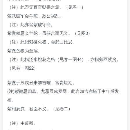
（注）此即无百官朝拱之意。（见卷一）
紫武破军会羊陀，欺公祸乱。
（注）此亦旨紫破守命。
紫微权忌会羊陀，虽获吉而无道。（见图3）
（注）此指紫微化权，会武曲比忌。
紫微贪狼为至淫。
（注）此指泛水桃花之格（见卷一图44），亦指卯酉紫贪。
（见卷一图22）
紫微于辰戌丑未加吉曜，富贵堪期。
(注)紫微忌四墓。尤忌辰戍罗网，此言加吉亦堪于中年后发
福。
紫相辰戌，君臣不义。（见卷二）
（注）主反叛。