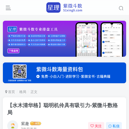
首页
格局
正文
【水木清华格】聪明机伶具有吸引力-紫微斗数格
局
紫趣
关注
私信
3年前发布