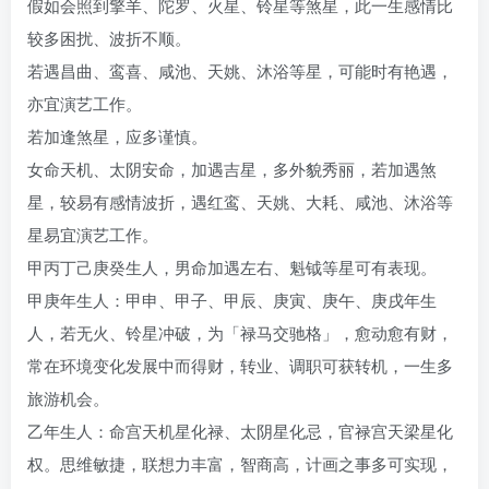
假如会照到擎羊、陀罗、火星、铃星等煞星，此一生感情比
较多困扰、波折不顺。
若遇昌曲、鸾喜、咸池、天姚、沐浴等星，可能时有艳遇，
亦宜演艺工作。
若加逢煞星，应多谨慎。
女命天机、太阴安命，加遇吉星，多外貌秀丽，若加遇煞
星，较易有感情波折，遇红鸾、天姚、大耗、咸池、沐浴等
星易宜演艺工作。
甲丙丁己庚癸生人，男命加遇左右、魁钺等星可有表现。
甲庚年生人：甲申、甲子、甲辰、庚寅、庚午、庚戌年生
人，若无火、铃星冲破，为「禄马交驰格」，愈动愈有财，
常在环境变化发展中而得财，转业、调职可获转机，一生多
旅游机会。
乙年生人：命宫天机星化禄、太阴星化忌，官禄宫天梁星化
权。思维敏捷，联想力丰富，智商高，计画之事多可实现，