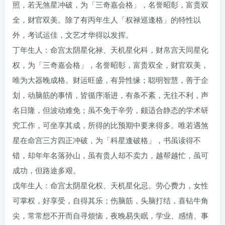
照，若无煞星冲破，为「三奇嘉会格」，名誉昭彰，富贵双
全，财官双美。除了有丙年生人「权禄巡逢格」的特性以
外，考试运佳，文艺才华得以发挥。
丁年生人：命宫太阴星化禄、天机星化科，财帛宫天同星化
权，为「三奇嘉会格」，名誉昭彰，富贵双全，财官双美，
唯为大器晚成格。财运旺盛，有异性缘；聪明智慧，善于企
划，动脑筋的事情，皆循序渐进，有条不紊，无往不利，声
名日隆，但波动难免；虽不免于辛劳，颇适合静态的学术研
究工作，可坐享其成，所得的比预期中要来得多。唯若遇煞
星在命宫三方四正冲破，为「科星逢破格」，书虽读得不
错，却年年名落孙山，虽有贵人却不卖力，越帮越忙，虽可
成功，但路途多艰。
戊年生人：命宫太阴星化权、天机星化忌。劳心费力，女性
可掌权，好享受，自得其乐；伤脑筋，头脑打结，喜钻牛角
尖，常常想不开而自寻烦恼，夜晚易失眠，学业、感情、事