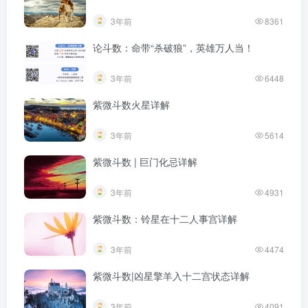
3年前
8361
论斗数：命带“杀破狼”，英雄万人当！
3年前
6448
紫微斗数火星详解
3年前
5614
紫微斗数 | 巨门化忌详解
3年前
4931
紫微斗数：铃星在十二人事宫详解
3年前
4474
紫微斗数|凶星擎羊入十二宫状态详解​
3年前
4091