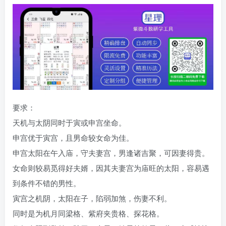
要求：
天机与太阴同时于寅或申宫坐命。
申宫优于寅宫，且男命较女命为佳。
申宫太阳在午入庙，守夫妻宫，男逢诸吉聚，可因妻得贵。
女命则较易觅得好夫婿，因其夫妻宫为庙旺的太阳，容易遇
到条件不错的男性。
寅宫之机阴，太阳在子，陷弱加煞，伤妻不利。
同时是为机月同梁格、紫府夹贵格、探花格。