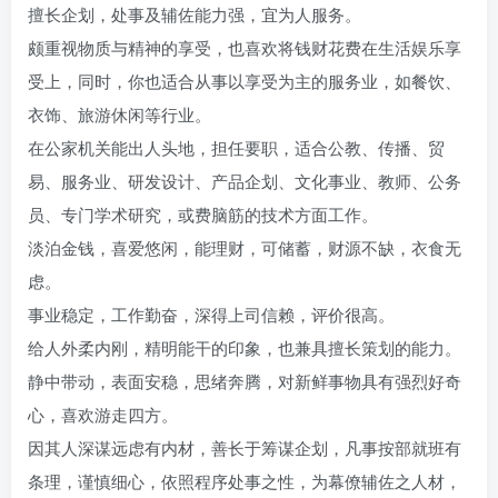
擅长企划，处事及辅佐能力强，宜为人服务。
颇重视物质与精神的享受，也喜欢将钱财花费在生活娱乐享
受上，同时，你也适合从事以享受为主的服务业，如餐饮、
衣饰、旅游休闲等行业。
在公家机关能出人头地，担任要职，适合公教、传播、贸
易、服务业、研发设计、产品企划、文化事业、教师、公务
员、专门学术研究，或费脑筋的技术方面工作。
淡泊金钱，喜爱悠闲，能理财，可储蓄，财源不缺，衣食无
虑。
事业稳定，工作勤奋，深得上司信赖，评价很高。
给人外柔内刚，精明能干的印象，也兼具擅长策划的能力。
静中带动，表面安稳，思绪奔腾，对新鲜事物具有强烈好奇
心，喜欢游走四方。
因其人深谋远虑有内材，善长于筹谋企划，凡事按部就班有
条理，谨慎细心，依照程序处事之性，为幕僚辅佐之人材，