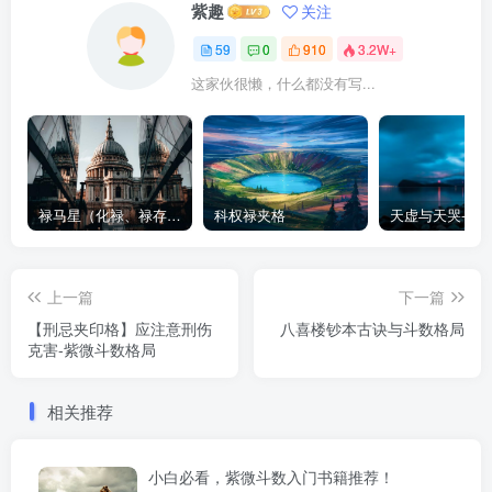
紫趣
关注
59
0
910
3.2W+
这家伙很懒，什么都没有写...
禄马星（化禄、禄存、天马）在各宫情况-紫微斗数格局
科权禄夹格
上一篇
下一篇
【刑忌夹印格】应注意刑伤
八喜楼钞本古诀与斗数格局
克害-紫微斗数格局
相关推荐
小白必看，紫微斗数入门书籍推荐！