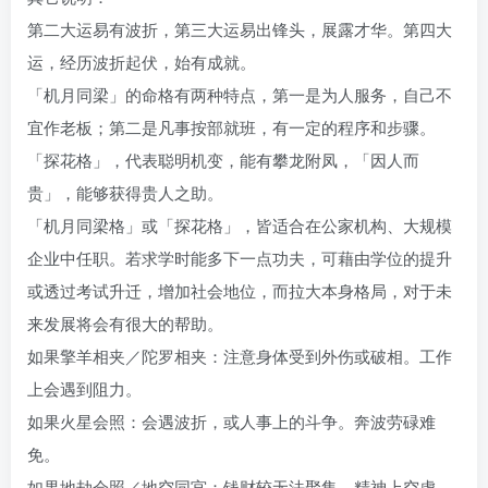
第二大运易有波折，第三大运易出锋头，展露才华。第四大
运，经历波折起伏，始有成就。
「机月同梁」的命格有两种特点，第一是为人服务，自己不
宜作老板；第二是凡事按部就班，有一定的程序和步骤。
「探花格」，代表聪明机变，能有攀龙附凤，「因人而
贵」，能够获得贵人之助。
「机月同梁格」或「探花格」，皆适合在公家机构、大规模
企业中任职。若求学时能多下一点功夫，可藉由学位的提升
或透过考试升迁，增加社会地位，而拉大本身格局，对于未
来发展将会有很大的帮助。
如果擎羊相夹／陀罗相夹：注意身体受到外伤或破相。工作
上会遇到阻力。
如果火星会照：会遇波折，或人事上的斗争。奔波劳碌难
免。
如果地劫会照／地空同宫：钱财较无法聚集。精神上空虚，