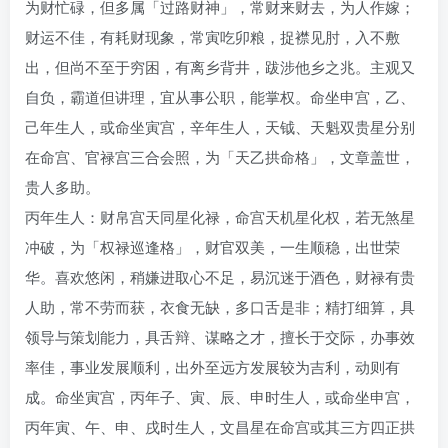
为财忙碌，但多属「过路财神」，常财来财去，为人作嫁；
财运不佳，有耗财现象，常寅吃卯粮，捉襟见肘，入不敷
出，但尚不至于穷困，有离乡背井，跋涉他乡之兆。主观又
自负，霸道但讲理，宜从事公职，能掌权。命坐申宫，乙、
己年生人，或命坐寅宫，辛年生人，天钺、天魁双贵星分别
在命宫、官禄宫三合会照，为「天乙拱命格」，文章盖世，
贵人多助。
丙年生人：财帛宫天同星化禄，命宫天机星化权，若无煞星
冲破，为「权禄巡逢格」，财官双美，一生顺稳，出世荣
华。喜欢悠闲，稍嫌进取心不足，易沉迷于酒色，财禄有贵
人助，常不劳而获，衣食无缺，多口舌是非；精打细算，具
领导与策划能力，具舌辩、谋略之才，擅长于交际，办事效
率佳，事业发展顺利，出外至远方发展较为吉利，动则有
成。命坐寅宫，丙年子、寅、辰、申时生人，或命坐申宫，
丙年寅、午、申、戌时生人，文昌星在命宫或其三方四正拱