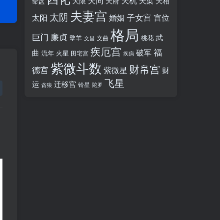
天同
天机
天梁
大限
天府
天相
命盘
夫妻宫
太阴
婚姻
子女宫
宫位
太阳
格局
廉贞
巨门
武
擎羊
桃花
文昌
文曲
疾厄宫
福
破军
曲
流年
火星
田宅宫
疾病
紫微斗数
财帛宫
德宫
紫微星
财
飞星
运
迁移宫
铃星
贪狼
陀罗