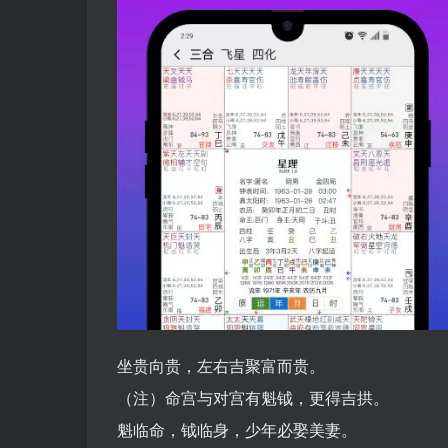
坐贵向贵，左右吉聚富而贵。
（注）命宫与对宫有魁钺，更得吉拱。
魁临命，钺临身，少年必娶美妻。