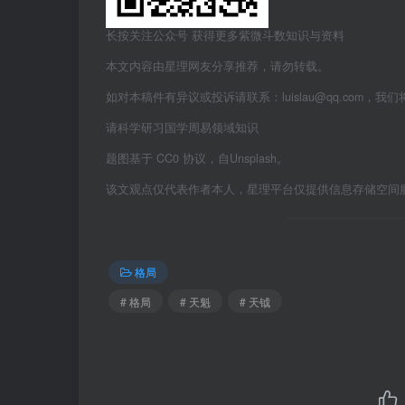
长按关注公众号 获得更多紫微斗数知识与资料
本文内容由星理网友分享推荐，请勿转载。
如对本稿件有异议或投诉请联系：luislau@qq.com，我
请科学研习国学周易领域知识
题图基于 CC0 协议，自Unsplash。
该文观点仅代表作者本人，星理平台仅提供信息存储空间
格局
# 格局
# 天魁
# 天钺