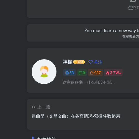
点赞
7
You must learn a new way t
在掌握新
神棍
关注
53
0
937
3.7W+
这家伙很懒，什么都没有写...
上一篇
昌曲星（文昌文曲）在各宫情况-紫微斗数格局