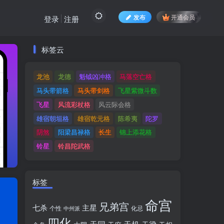
发布
开通会员
登录
注册
标签云
标签云
龙池
龙德
魁钺凶冲格
马落空亡格
龙池
龙德
魁钺凶冲格
马落空亡格
马头带箭格
马头带剑格
飞星紫微斗数
马头带箭格
马头带剑格
飞星紫微斗数
飞星
风流彩杖格
风云际会格
飞星
风流彩杖格
风云际会格
雄宿朝垣格
雄宿乾元格
陈希夷
陀罗
雄宿朝垣格
雄宿乾元格
陈希夷
陀罗
阴煞
阳梁昌禄格
长生
锦上添花格
阴煞
阳梁昌禄格
长生
锦上添花格
铃星
铃昌陀武格
铃星
铃昌陀武格
标签
命宫
兄弟宫
七杀
主星
个性
中州派
化忌
四化