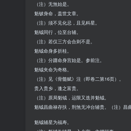
（注）无煞始是。
魁铍身命，盖世文章。
（注）须不见化忌，且见科星。
魁钺同行，位至台辅。
（注）若仅三方会合则不是。
魁钺命身多折桂。
（注）分躔命身宫始是。参前注。
魁钺夹命为奇格。
（注）见《骨髓赋》注（即卷二第16页）。
贵入贵乡，逢之富贵。
（注）原局魁钺，运限又迭并魁钺。
魁钺昌曲禄存扶，刑煞无冲台辅贵。（注）昌
魁钺辅星为福寿。