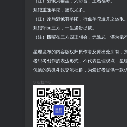
（注）魁钺为辅星，入命宫，主增福寿。
魁钺重逢羊陀，痼疾尤多。
（注）原局魁钺有羊陀，行至羊陀迭并之运限
魁钺辅弼三方，一生遇贵提携。
（注）四曜在三方四正相会，无煞忌，谋为毫
星理发布的内容版权归原作者及原出处所有，
者思考创作的表达形式，不代表星理观点，星
优质的紫微斗数交流社群，为爱好者提供一款
©
版权声明