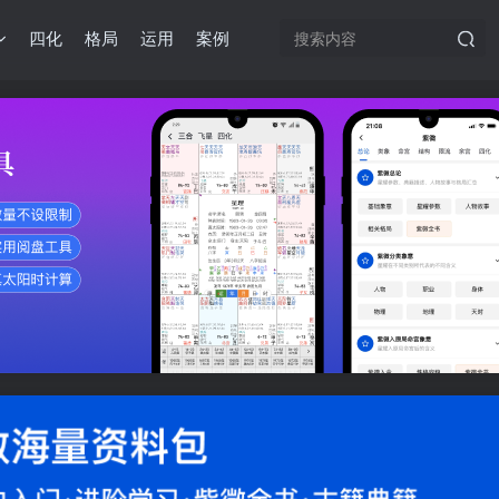
四化
格局
运用
案例