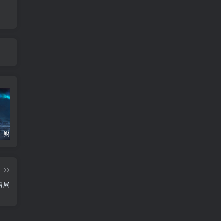
紫微斗数—财帛宫 四化飞星
紫微斗数十二宫四化飞星表全文详解
三合火贪格
篇
格局