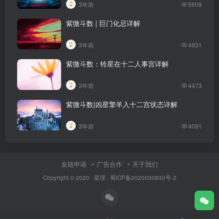
3年前
5609
紫微斗数 | 巨门化忌详解
3年前
4931
紫微斗数：铃星在十二人事宫详解
3年前
4473
紫微斗数|凶星擎羊入十二宫状态详解​
3年前
4091
友链申请
广告合作
关于我们
Copyright © 2020 ·
星理
·
蜀ICP备2020030830号-2