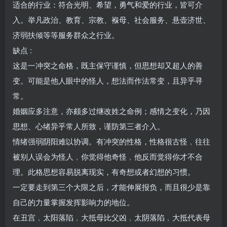
适合的行业：符合光明、希望，勇气和爱的行业，皆可介
入。举凡政治、教育、宗教、褓母、社会服务、悬壶济世、
济弱扶倾等等服务群众之行业。
缺点 :
这是一冲突之命格，既主保守谨慎，但思想却又超人的善
变。可能是他人眼中的怪人，想法而作法常变，且异乎寻
常。
婚姻应多注意，亦颇多过继改姓之命例；感情之变化，乃因
思想、心绪异乎常人所致，谨防第三者介入。
情绪强弱阴阳难以协调。有冲突的性格，性格很古怪﹐往往
被别人误会为怪人﹐你觉得他奇怪﹐他反而觉得你才不合
理。此格思想容易脱离现实，有奇想或者幻想的习惯。
一定要走到第三个大限之后，才能伸展报负，而且很少是靠
自己的力量掌握发挥影响力的地位。
在丑宫﹐太阳落陷﹐大抵母比父凶﹐太阴落陷﹐大抵代表母