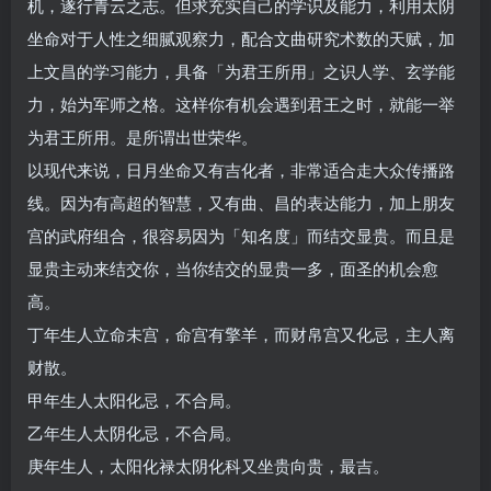
机，遂行青云之志。但求充实自己的学识及能力，利用太阴
坐命对于人性之细腻观察力，配合文曲研究术数的天赋，加
上文昌的学习能力，具备「为君王所用」之识人学、玄学能
力，始为军师之格。这样你有机会遇到君王之时，就能一举
为君王所用。是所谓出世荣华。
以现代来说，日月坐命又有吉化者，非常适合走大众传播路
线。因为有高超的智慧，又有曲、昌的表达能力，加上朋友
宫的武府组合，很容易因为「知名度」而结交显贵。而且是
显贵主动来结交你，当你结交的显贵一多，面圣的机会愈
高。
丁年生人立命未宫，命宫有擎羊，而财帛宫又化忌，主人离
财散。
甲年生人太阳化忌，不合局。
乙年生人太阴化忌，不合局。
庚年生人，太阳化禄太阴化科又坐贵向贵，最吉。