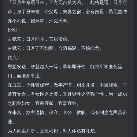
「日月生命居丑未，三方无吉反为凶」，此格是谓：日月守
命，身于丑未宫，夺父母，夫妻之宿，必有吉星，虽无煞冲
亦不利也，如煞冲，刑克夭寿。
说明：
古赋云：日月同临，官居侯伯。
古赋云：日月守不如照，合荫福聚，不怕凶危。
优点 :
思想发达，智慧超人一等；早年即开窍，能将所学变化运
用，而渐渐亨通。
在丑宫，个性较保守，做事严谨，刚柔并济，不逾规矩。非
常宜女命，有女性之柔美，又具男性之坚强个性，为一成功
之职业妇女，宜室宜家，宜事宜业。
在未宫，亦主谨慎、保守、宜公、教职，或有制度之民营企
业。
为人刚柔并济，文质彬彬，对人体贴有礼貌。