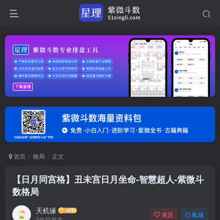
首页
格局
正文
【日月同宫格】丑未宫日月坐命-智慧超人-紫微斗
数格局
天机缘
关注
私信
3年前发布