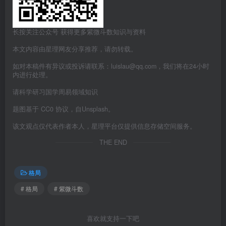
长按关注公众号 获得更多紫微斗数知识与资料
本文内容由星理网友分享推荐，请勿转载。
如对本稿件有异议或投诉请联系：luislau@qq.com，我们将在24小时
内进行处理。
请科学研习国学周易领域知识
题图基于 CC0 协议，自Unsplash。
该文观点仅代表作者本人，星理平台仅提供信息存储空间服务。
THE END
格局
# 格局
# 紫微斗数
喜欢就支持一下吧