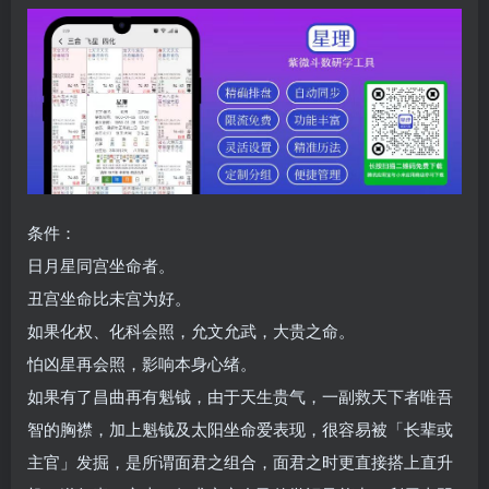
条件：
日月星同宫坐命者。
丑宫坐命比未宫为好。
如果化权、化科会照，允文允武，大贵之命。
怕凶星再会照，影响本身心绪。
如果有了昌曲再有魁钺，由于天生贵气，一副救天下者唯吾
智的胸襟，加上魁钺及太阳坐命爱表现，很容易被「长辈或
主官」发掘，是所谓面君之组合，面君之时更直接搭上直升