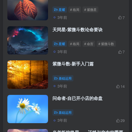
星耀
# 格局
# 紫微星
3年前
7
天同星-紫微斗数论命要诀
星耀
# 格局
# 命宫
# 紫微斗数
3年前
7
紫微斗数-新手入门篇
基础运用
3年前
14
问命者-自已开小店的命盘
基础运用
3年前
29