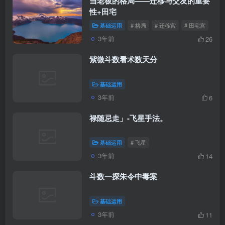
当老板的格局——迁移与交友的重要
性+田宅
基础运用
# 格局
# 迁移宫
# 田宅宫
3年前
26
紫微斗数看术数天分
基础运用
3年前
6
禄随忌走」-飞星手法。
基础运用
# 飞星
3年前
14
斗数一探朱令中毒案
基础运用
3年前
11