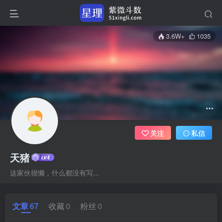
3.6W+
1035
关注
私信
天猪
这家伙很懒，什么都没有写...
文章
67
收藏
0
粉丝
0