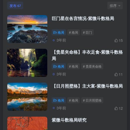
发布
排序
67
巨门星在各宫情况-紫微斗数格局
格局
# 格局
# 巨门
3年前
15
【贵星夹命格】丰衣足食-紫微斗数格
局
格局
# 格局
# 贵星夹命格
3年前
11
【日月照壁格】主大富-紫微斗数格局
格局
# 格局
# 日月照壁格
3年前
12
紫微斗数格局研究