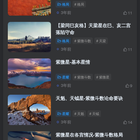
格局
# 格局
3年前
11
【梁同巳亥格】天梁星在巳、亥二宫
落陷守命
格局
# 紫微斗数
# 天梁
3年前
11
紫微星-基本星情
星耀
# 紫微斗数
# 紫微星
3年前
9
天魁、天钺星-紫微斗数论命要诀
星耀
# 天魁
# 天钺
3年前
14
紫微星在各宫情况-紫微斗数格局