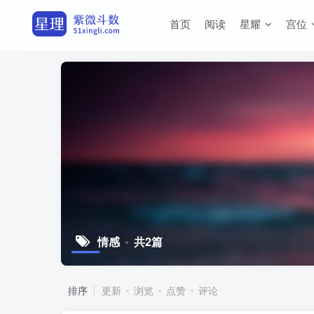
首页
阅读
星耀
宫位
情感
共2篇
排序
更新
浏览
点赞
评论