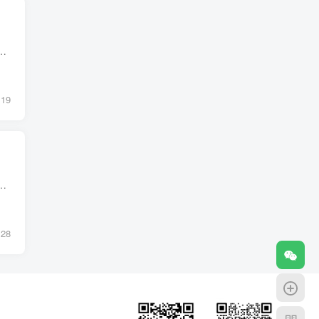
个性温顺不强势，对于周边的朋友亲人总是笑笑的很亲切，情感上面对男友总是温柔体贴
19
情感上我们也常常会有这样的问题，在情感上，本命的夫妻宫可以说代表了原本的感情态
28