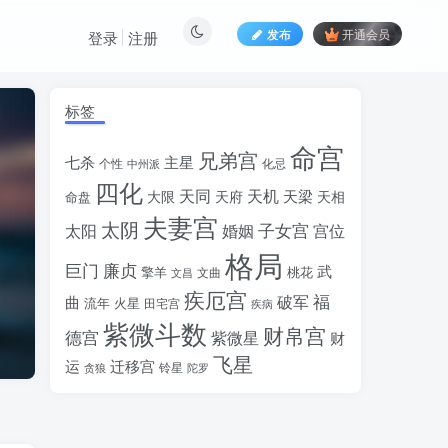
发布
开通会员
登录
注册
标签
命宫
兄弟宫
七杀
主星
个性
中州派
化忌
四化
天同
天机
天梁
大限
天府
天相
命盘
夫妻宫
太阴
婚姻
子女宫
宫位
太阳
格局
廉贞
巨门
武
擎羊
桃花
文昌
文曲
疾厄宫
福
破军
曲
流年
火星
田宅宫
疾病
紫微斗数
财帛宫
德宫
紫微星
财
飞星
运
迁移宫
铃星
贪狼
陀罗