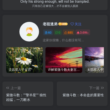
Only his strong enough, will not be trampled.
只有自己足够强大，才不会被别人践踏
老祖迷弟
关注
60
0
885
3.6W+
这家伙很懒，什么都没有写...
文昌星入子女宫
详解紫微斗数夫妻宫星曜
上一篇
下一篇
紫微斗数：**擎羊星** 狼性
紫微斗数：本命盘的重要性
凶猛，一刀断水