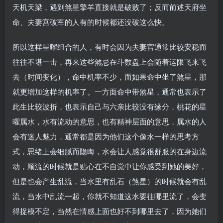
天机天梁，遇到煞星擎羊直接就是破败了；反而前述天府坐
命、夫妻宫破军的人有的时候都还没破这么快。
所以这样星曜组合的人，有时会因为夫妻宫通常比较安稳而
往往不堪一击，再来这些煞忌在斗数盘上会随着运限飞来飞
去（时间变化），命中机率不少，而如果命中坐了煞星，那
就更增加这样的机率了。一方面命中带煞星，通常也表示了
此生比较波折，也表示自己与六亲比较没有缘分，桃花的星
曜属水，水有流动的意思，也有精神层面的意思，属水的人
会有迷人魅力，通常都是因为他们这个像水一样的思考方
式，思绪上会细腻而隐晦，水会让人感觉很舒服的在身边流
动，顺流的时候就是贴心在不自觉中让你感受到她的美好，
但是也会产生乱流，当水里有乱石（煞星）的时候就会有乱
流，当水中乱流一起，你就不知道这水要往哪里流了，会变
得捉模不定，当然在情感上面也好不到哪里去了，因为她们