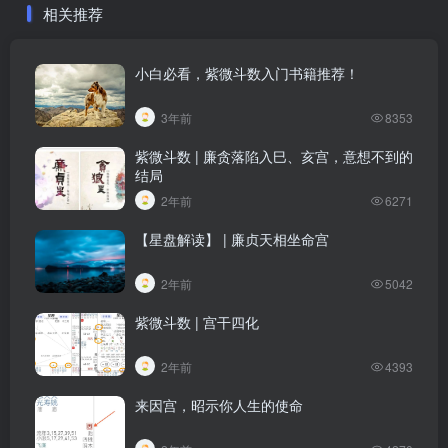
相关推荐
小白必看，紫微斗数入门书籍推荐！
3年前
8353
紫微斗数 | 廉贪落陷入巳、亥宫，意想不到的
结局
2年前
6271
【星盘解读】 | 廉贞天相坐命宫
2年前
5042
紫微斗数 | 宫干四化
2年前
4393
来因宫，昭示你人生的使命