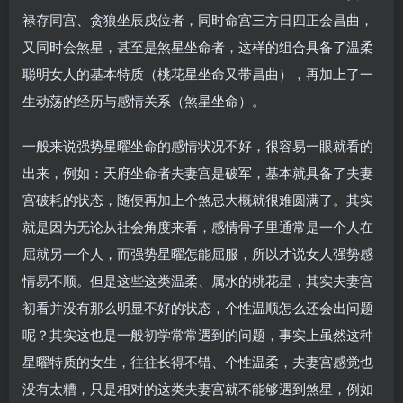
禄存同宫、贪狼坐辰戌位者，同时命宫三方日四正会昌曲，
又同时会煞星，甚至是煞星坐命者，这样的组合具备了温柔
聪明女人的基本特质（桃花星坐命又带昌曲），再加上了一
生动荡的经历与感情关系（煞星坐命）。
一般来说强势星曜坐命的感情状况不好，很容易一眼就看的
出来，例如：天府坐命者夫妻宫是破军，基本就具备了夫妻
宫破耗的状态，随便再加上个煞忌大概就很难圆满了。其实
就是因为无论从社会角度来看，感情骨子里通常是一个人在
屈就另一个人，而强势星曜怎能屈服，所以才说女人强势感
情易不顺。但是这些这类温柔、属水的桃花星，其实夫妻宫
初看并没有那么明显不好的状态，个性温顺怎么还会出问题
呢？其实这也是一般初学常常遇到的问题，事实上虽然这种
星曜特质的女生，往往长得不错、个性温柔，夫妻宫感觉也
没有太糟，只是相对的这类夫妻宫就不能够遇到煞星，例如