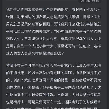
356
19
我们生活周围常常会有几个这样的朋友，看起来个性温顺不
强势，对于周边的朋友亲人总是笑笑的很亲切，情感上面对
男友总是温柔体贴百依百顺，无论碰到什么艰难的事情她总
是可以自己很坚强的去面对，内心理面感觉像是有个坚强的
钢铁之心，常常坚强到让人心疼，就算嫁到很鸟的男人，还
是可以自己一个人把小孩带大，甚至还可能一边创业，这样
迷人的女人会是怎样的星耀组合呢？
紫微斗数完全具体呈现了社会的平衡状态，以及人生与天地
的平衡状态，所以当宫位内有过旺的星曜，通常反而是不好
的，例如：武曲七杀这两个属金的财星，独坐者通常不要太
倒楣这辈子不太缺钱；但是如果是二星同宫那就过旺了，这
生反而逃不了为钱烦恼的情况。再例如：天同天梁虽是福星
也是福德主，可是只要同宫在一起，运限走到了的时候通常
都会有大事发生，因为就是有大事发生才要靠这两颗福星一